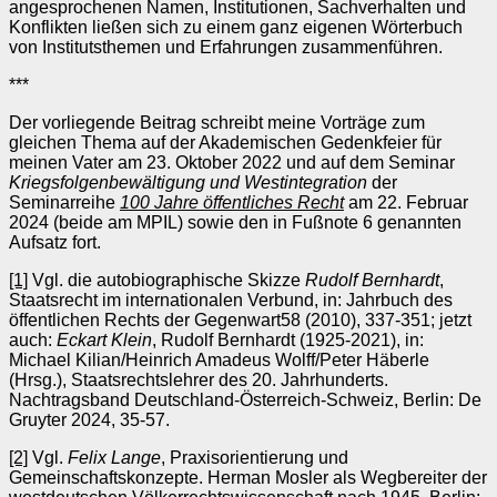
angesprochenen Namen, Institutionen, Sachverhalten und
Konflikten ließen sich zu einem ganz eigenen Wörterbuch
von Institutsthemen und Erfahrungen zusammenführen.
***
Der vorliegende Beitrag schreibt meine Vorträge zum
gleichen Thema auf der Akademischen Gedenkfeier für
meinen Vater am 23. Oktober 2022 und auf dem Seminar
Kriegsfolgenbewältigung und Westintegration
der
Seminarreihe
100 Jahre öffentliches Recht
am 22. Februar
2024 (beide am MPIL) sowie den in Fußnote 6 genannten
Aufsatz fort.
[1]
Vgl. die autobiographische Skizze
Rudolf Bernhardt
,
Staatsrecht im internationalen Verbund, in: Jahrbuch des
öffentlichen Rechts der Gegenwart58 (2010), 337-351; jetzt
auch:
Eckart Klein
, Rudolf Bernhardt (1925-2021), in:
Michael Kilian/Heinrich Amadeus Wolff/Peter Häberle
(Hrsg.), Staatsrechtslehrer des 20. Jahrhunderts.
Nachtragsband Deutschland-Österreich-Schweiz, Berlin: De
Gruyter 2024, 35-57.
[2]
Vgl.
Felix Lange
, Praxisorientierung und
Gemeinschaftskonzepte. Herman Mosler als Wegbereiter der