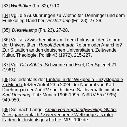
[33]
Wiethölter
(Fn. 32), 9-10.
[34]
Vgl. die Ausführungen zu Wiethölter, Denninger und dem
Funkkolleg-Band bei
Diestelkamp
(Fn. 23), 27-28.
[35]
Diestelkamp
(Fn. 23), 27-28.
[36]
Vgl. als Zwischenbilanz mit dem Fokus auf der Reform
der Universitäten:
Rudolf Bernhardt
: Reform oder Anarchie?
Zur Situation an den deutschen Universitäten, Zeitwende.
Kultur, Theologie, Politik 43 (1972), 215-227.
[37]
Vgl.
Otto Köhler
, Schweine und Esel, Der Spiegel 21
(1961)
.
[38]
So jedenfalls der
Eintrag in der Wikipedia-Enzyklopädie
zu Münch
, letzter Aufruf 23.5.2024; der Nachruf von Karl
Doehring in der ZaöRV spricht diese Sachverhalte nicht an:
Karl Doehring
, Fritz Münch 1906-1995, ZaöRV 55 (1995),
949-950
.
[39]
So, nach Lange,
Armin von Bogdandy/Philipp Glahé
,
Alles ganz einfach? Zwei verlorene Weltkriege als roter
Faden der Institutsgeschichte
, MPIL100.de.