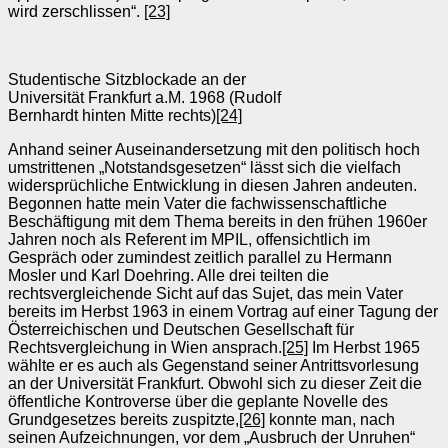
wird zerschlissen“.
[23]
Studentische Sitzblockade an der
Universität Frankfurt a.M. 1968 (Rudolf
Bernhardt hinten Mitte rechts)
[24]
Anhand seiner Auseinandersetzung mit den politisch hoch
umstrittenen „Notstandsgesetzen“ lässt sich die vielfach
widersprüchliche Entwicklung in diesen Jahren andeuten.
Begonnen hatte mein Vater die fachwissenschaftliche
Beschäftigung mit dem Thema bereits in den frühen 1960er
Jahren noch als Referent im MPIL, offensichtlich im
Gespräch oder zumindest zeitlich parallel zu Hermann
Mosler und Karl Doehring. Alle drei teilten die
rechtsvergleichende Sicht auf das Sujet, das mein Vater
bereits im Herbst 1963 in einem Vortrag auf einer Tagung der
Österreichischen und Deutschen Gesellschaft für
Rechtsvergleichung in Wien ansprach.
[25]
Im Herbst 1965
wählte er es auch als Gegenstand seiner Antrittsvorlesung
an der Universität Frankfurt. Obwohl sich zu dieser Zeit die
öffentliche Kontroverse über die geplante Novelle des
Grundgesetzes bereits zuspitzte,
[26]
konnte man, nach
seinen Aufzeichnungen, vor dem „Ausbruch der Unruhen“