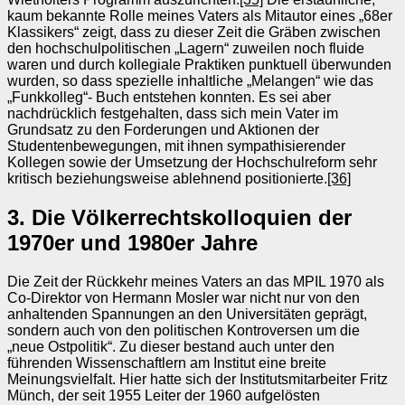
kaum bekannte Rolle meines Vaters als Mitautor eines „68er
Klassikers“ zeigt, dass zu dieser Zeit die Gräben zwischen
den hochschulpolitischen „Lagern“ zuweilen noch fluide
waren und durch kollegiale Praktiken punktuell überwunden
wurden, so dass spezielle inhaltliche „Melangen“ wie das
„Funkkolleg“- Buch entstehen konnten. Es sei aber
nachdrücklich festgehalten, dass sich mein Vater im
Grundsatz zu den Forderungen und Aktionen der
Studentenbewegungen, mit ihnen sympathisierender
Kollegen sowie der Umsetzung der Hochschulreform sehr
kritisch beziehungsweise ablehnend positionierte.
[36]
3. Die Völkerrechtskolloquien der
1970er und 1980er Jahre
Die Zeit der Rückkehr meines Vaters an das MPIL 1970 als
Co-Direktor von Hermann Mosler war nicht nur von den
anhaltenden Spannungen an den Universitäten geprägt,
sondern auch von den politischen Kontroversen um die
„neue Ostpolitik“. Zu dieser bestand auch unter den
führenden Wissenschaftlern am Institut eine breite
Meinungsvielfalt. Hier hatte sich der Institutsmitarbeiter Fritz
Münch, der seit 1955 Leiter der 1960 aufgelösten