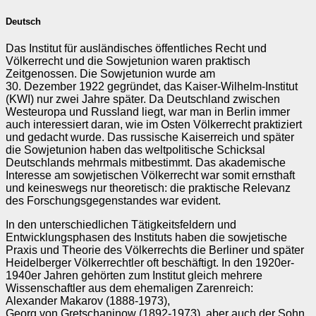
Deutsch
Das Institut für ausländisches öffentliches Recht und
Völkerrecht und die Sowjetunion waren praktisch
Zeitgenossen. Die Sowjetunion wurde am
30. Dezember 1922 gegründet, das Kaiser‑Wilhelm‑Institut
(KWI) nur zwei Jahre später. Da Deutschland zwischen
Westeuropa und Russland liegt, war man in Berlin immer
auch interessiert daran, wie im Osten Völkerrecht praktiziert
und gedacht wurde. Das russische Kaiserreich und später
die Sowjetunion haben das weltpolitische Schicksal
Deutschlands mehrmals mitbestimmt. Das akademische
Interesse am sowjetischen Völkerrecht war somit ernsthaft
und keineswegs nur theoretisch: die praktische Relevanz
des Forschungsgegenstandes war evident.
In den unterschiedlichen Tätigkeitsfeldern und
Entwicklungsphasen des Instituts haben die sowjetische
Praxis und Theorie des Völkerrechts die Berliner und später
Heidelberger Völkerrechtler oft beschäftigt. In den 1920er-
1940er Jahren gehörten zum Institut gleich mehrere
Wissenschaftler aus dem ehemaligen Zarenreich:
Alexander Makarov (1888-1973),
Georg von Gretschaninow (1892-1973), aber auch der Sohn