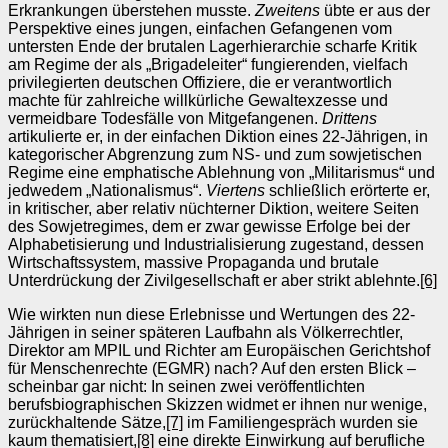
Erkrankungen überstehen musste.
Zweitens
übte er aus der
Perspektive eines jungen, einfachen Gefangenen vom
untersten Ende der brutalen Lagerhierarchie scharfe Kritik
am Regime der als „Brigadeleiter“ fungierenden, vielfach
privilegierten deutschen Offiziere, die er verantwortlich
machte für zahlreiche willkürliche Gewaltexzesse und
vermeidbare Todesfälle von Mitgefangenen.
Drittens
artikulierte er, in der einfachen Diktion eines 22-Jährigen, in
kategorischer Abgrenzung zum NS- und zum sowjetischen
Regime eine emphatische Ablehnung von „Militarismus“ und
jedwedem „Nationalismus“.
Viertens
schließlich erörterte er,
in kritischer, aber relativ nüchterner Diktion, weitere Seiten
des Sowjetregimes, dem er zwar gewisse Erfolge bei der
Alphabetisierung und Industrialisierung zugestand, dessen
Wirtschaftssystem, massive Propaganda und brutale
Unterdrückung der Zivilgesellschaft er aber strikt ablehnte.
[6]
Wie wirkten nun diese Erlebnisse und Wertungen des 22-
Jährigen in seiner späteren Laufbahn als Völkerrechtler,
Direktor am MPIL und Richter am Europäischen Gerichtshof
für Menschenrechte (EGMR) nach? Auf den ersten Blick –
scheinbar gar nicht: In seinen zwei veröffentlichten
berufsbiographischen Skizzen widmet er ihnen nur wenige,
zurückhaltende Sätze,
[7]
im Familiengespräch wurden sie
kaum thematisiert,
[8]
eine direkte Einwirkung auf berufliche