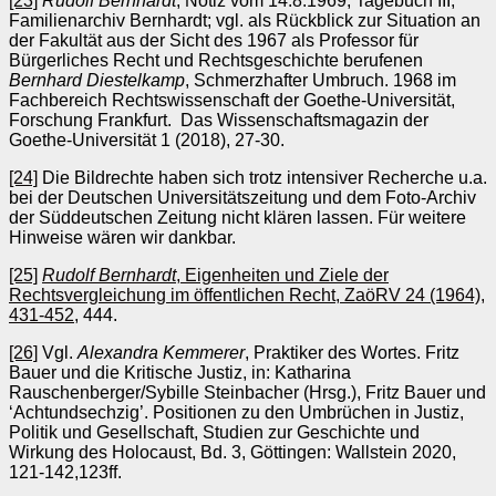
[23]
Rudolf Bernhardt
, Notiz vom 14.8.1969, Tagebuch III,
Familienarchiv Bernhardt; vgl. als Rückblick zur Situation an
der Fakultät aus der Sicht des 1967 als Professor für
Bürgerliches Recht und Rechtsgeschichte berufenen
Bernhard Diestelkamp
, Schmerzhafter Umbruch. 1968 im
Fachbereich Rechtswissenschaft der Goethe-Universität,
Forschung Frankfurt. Das Wissenschaftsmagazin der
Goethe-Universität 1 (2018), 27-30.
[24]
Die Bildrechte haben sich trotz intensiver Recherche u.a.
bei der Deutschen Universitätszeitung und dem Foto-Archiv
der Süddeutschen Zeitung nicht klären lassen. Für weitere
Hinweise wären wir dankbar.
[25]
Rudolf Bernhardt
, Eigenheiten und Ziele der
Rechtsvergleichung im öffentlichen Recht, ZaöRV 24 (1964),
431-452
, 444.
[26]
Vgl.
Alexandra Kemmerer
, Praktiker des Wortes. Fritz
Bauer und die Kritische Justiz, in: Katharina
Rauschenberger/Sybille Steinbacher (Hrsg.), Fritz Bauer und
‘Achtundsechzig’. Positionen zu den Umbrüchen in Justiz,
Politik und Gesellschaft, Studien zur Geschichte und
Wirkung des Holocaust, Bd. 3, Göttingen: Wallstein 2020,
121-142,123ff.