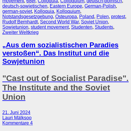
movement
,
68er
,
Colloquia
,
Colloquium
,
deutsch-polnisch
,
deutsch-sowjetischen
,
Eastern Europe
,
German-Polish
,
german-soviet
,
Kolloquia
,
Kolloquium
,
Notstandsgesetzgebung
,
Osteuropa
,
Poland
,
Polen
,
protest
,
Rudolf Bernhardt
,
Second World War
,
Soviet Union
,
Sowjetunion
,
student movement
,
Studenten
,
Students
,
Zweiter Weltkrieg
„Aus dem sozialistischen Paradies
verstoßen“. Das Institut und die
Sowjetunion
"Cast out of Socialist Paradise".
The Institute and the Soviet
Union
21. Juni 2024
Lauri Mälksoo
Kommentare 4