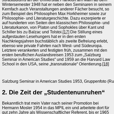
Wintersemester 1948 hat er neben den Seminaren in seinem
Kernfach auch Veranstaltungen anderer Fächer besucht, so
zum Beispiel des Philosophen Max Horkheimer sowie zur
Philosophie- und Literaturgeschichte. Dazu exzerpierte er
auf hunderten von Seiten den klassischen Philosophie- und
Literaturkanon, von Platon und Sophokles über Kant und
Schiller bis zu Balzac und Tolstoi.
[17]
Die Stillung eines
aufgestauten Lesehungers hat er in den ersten
Nachkriegsjahren buchstäblich als zweite Befreiung erlebt,
ebenso wie private Fahrten nach West- und Südeuropa.
Letztere verankerten und festigten früh, zusammen mit den
ersten beruflichen Auslandsreisen 1953 zum „Salzburg
Seminar in American Studies“ und 1959 an die Harvard Law
School in den USA, seine „transnationale“ Orientierung.
[18]
Salzburg Seminar in American Studies 1953, Gruppenfoto (Rudo
2. Die Zeit der „Studentenunruhen“
Bekanntlich trat mein Vater nach seiner Promotion bei
Hermann Mosler 1954 in das MPIL ein und arbeitete dort für
gut zehn Jahre als Wissenschaftlicher Referent, bis er 1965