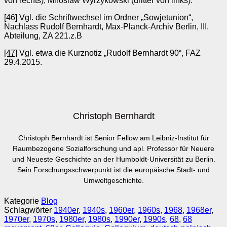
von rechts), Miroslaw Wyrzykowski (dritter von links).
[46]
Vgl. die Schriftwechsel im Ordner „Sowjetunion“,
Nachlass Rudolf Bernhardt, Max-Planck-Archiv Berlin, III.
Abteilung, ZA 221.z.B
[47]
Vgl. etwa die Kurznotiz „Rudolf Bernhardt 90“, FAZ
29.4.2015.
Christoph Bernhardt
Christoph Bernhardt ist Senior Fellow am Leibniz-Institut für
Raumbezogene Sozialforschung und apl. Professor für Neuere
und Neueste Geschichte an der Humboldt-Universität zu Berlin.
Sein Forschungsschwerpunkt ist die europäische Stadt- und
Umweltgeschichte.
Kategorie
Blog
Schlagwörter
1940er
,
1940s
,
1960er
,
1960s
,
1968
,
1968er
,
1970er
,
1970s
,
1980er
,
1980s
,
1990er
,
1990s
,
68
,
68