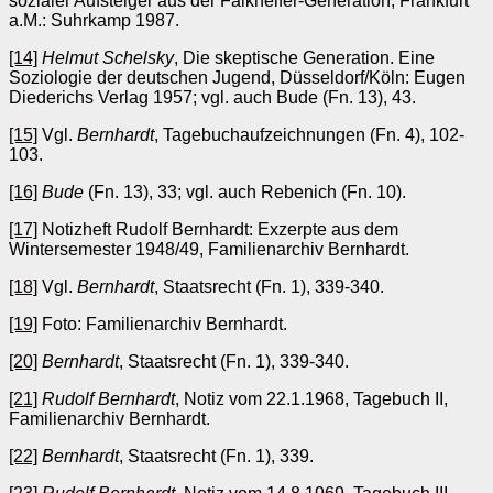
sozialer Aufsteiger aus der Falkhelfer-Generation, Frankfurt
a.M.: Suhrkamp 1987.
[14]
Helmut Schelsky
, Die skeptische Generation. Eine
Soziologie der deutschen Jugend, Düsseldorf/Köln: Eugen
Diederichs Verlag 1957; vgl. auch Bude (Fn. 13), 43.
[15]
Vgl.
Bernhardt
, Tagebuchaufzeichnungen (Fn. 4), 102-
103.
[16]
Bude
(Fn. 13), 33; vgl. auch Rebenich (Fn. 10).
[17]
Notizheft Rudolf Bernhardt: Exzerpte aus dem
Wintersemester 1948/49, Familienarchiv Bernhardt.
[18]
Vgl.
Bernhardt
, Staatsrecht (Fn. 1), 339-340.
[19]
Foto: Familienarchiv Bernhardt.
[20]
Bernhardt
, Staatsrecht (Fn. 1), 339-340.
[21]
Rudolf Bernhardt
, Notiz vom 22.1.1968, Tagebuch II,
Familienarchiv Bernhardt.
[22]
Bernhardt
, Staatsrecht (Fn. 1), 339.