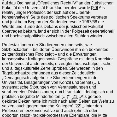
auf das Ordinariat „Öffentliches Recht IV“ an der Juristischen
Fakultät der Universität Frankfurt berufen wurde.
[20]
Als
relativ junger Professor, der sich auf der „liberal-
konservativen“ Seite des politischen Spektrums verortete
und just beim Beginn der Studentenrevolte 1967/68 die
Würde und Bürde des Dekans der juristischen Fakultät
übertragen bekam, fand er sich in der Folgezeit generationell
und hochschulpolitisch zwischen allen Stühlen wieder.
Protestaktionen der Studierenden einerseits, wie
Sitzblockaden – bei deren Überwinden ihn ein bekanntes
zeitgenössisches Foto zeigt – und die Erwartungen
konservativer Kollegen sowie Gespräche mit dem Konrektor
der Universität andererseits, erzeugten hochschulpolitische
und alltagskulturelle Zerreißproben. Sie werden in den
Tagebuchaufzeichnungen aus dieser Zeit deutlich:
„Demagogisch aufgehetzte Studentenmengen in der
Universität, Belagerungen von Konzil und Senat (…),
systematische Störungen von Veranstaltungen und
verabredeten Diskussionen, durch radikale, ideologisch und
praktisch begabte Minderheiten (…)“.
[21]
„Als gerade
gekürter Dekan hatte ich mich nach allen Seiten zur Wehr zu
setzen, auch gegen manche Kollegen“.
[22]
„Unter den
Professoren erzkonservative und auch (ehrlich oder
opportunistisch) radikal-progressive Exemplare, die Mitte