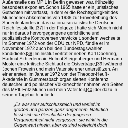
Außenstelle des MPIL in Berlin gewesen war, frühzeitig
besonders exponiert. Schon 1965 hatte er ein juristisches
Gutachten mit verfasst, in dem er die Rechtsgültigkeit des
Münchener Abkommens von 1938 zur Einverleibung des
Sudentenlandes in das nationalsozialistische Deutsche
Reich feststellte.
[37]
In der Folgezeit hatte sich Münch nicht
nur in daraus hervorgegangene gerichtliche und
publizistische Kontroversen verwickelt, sondern wechselte
im Sommer 1972 von der CDU zur NPD, für die er im
November 1972 auch bei den Bundestagswahlen
kandidierte.
[38]
Im Institut vertrat er neben Karl Doehring,
Hartmut Schiedermair, Helmut Steigenberger und Hermann
Mosler eine kritische Sicht auf die Ostverträge,
[39]
während
Jochen Frowein und mein Vater sie eher unterstützen. An
einer ersten, im Januar 1972 von der Theodor-Heuß-
Akademie in Gummersbach organisierten Konferenz
deutscher und polnischer Völkerrechtler nahmen von Seiten
des MPIL Fritz Münch und mein Vater teil,
[40]
der dazu in
seinem Tagebuch notierte:
„Es war sehr aufschlussreich und verlief im
großen und ganzen ganz angenehm. Natürlich
lässt sich die Geschichte der jüngeren
Vergangenheit nicht vergessen, sie wirkt in die
Gegenwart hinein, aber es sind vielleicht doch