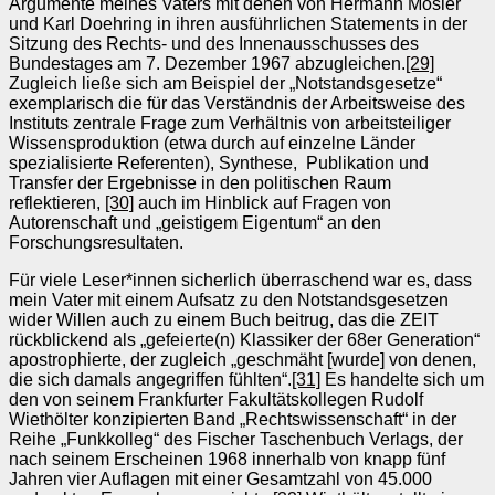
Argumente meines Vaters mit denen von Hermann Mosler
und Karl Doehring in ihren ausführlichen Statements in der
Sitzung des Rechts- und des Innenausschusses des
Bundestages am 7. Dezember 1967 abzugleichen.
[29]
Zugleich ließe sich am Beispiel der „Notstandsgesetze“
exemplarisch die für das Verständnis der Arbeitsweise des
Instituts zentrale Frage zum Verhältnis von arbeitsteiliger
Wissensproduktion (etwa durch auf einzelne Länder
spezialisierte Referenten), Synthese, Publikation und
Transfer der Ergebnisse in den politischen Raum
reflektieren,
[30]
auch im Hinblick auf Fragen von
Autorenschaft und „geistigem Eigentum“ an den
Forschungsresultaten.
Für viele Leser*innen sicherlich überraschend war es, dass
mein Vater mit einem Aufsatz zu den Notstandsgesetzen
wider Willen auch zu einem Buch beitrug, das die ZEIT
rückblickend als „gefeierte(n) Klassiker der 68er Generation“
apostrophierte, der zugleich „geschmäht [wurde] von denen,
die sich damals angegriffen fühlten“.
[31]
Es handelte sich um
den von seinem Frankfurter Fakultätskollegen Rudolf
Wiethölter konzipierten Band „Rechtswissenschaft“ in der
Reihe „Funkkolleg“ des Fischer Taschenbuch Verlags, der
nach seinem Erscheinen 1968 innerhalb von knapp fünf
Jahren vier Auflagen mit einer Gesamtzahl von 45.000