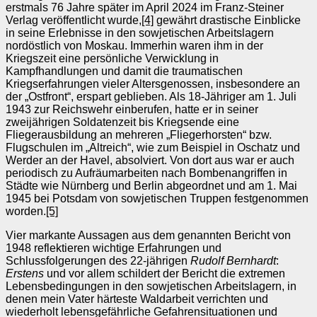
erstmals 76 Jahre später im April 2024 im Franz-Steiner
Verlag veröffentlicht wurde,
[4]
gewährt drastische Einblicke
in seine Erlebnisse in den sowjetischen Arbeitslagern
nordöstlich von Moskau. Immerhin waren ihm in der
Kriegszeit eine persönliche Verwicklung in
Kampfhandlungen und damit die traumatischen
Kriegserfahrungen vieler Altersgenossen, insbesondere an
der „Ostfront“, erspart geblieben. Als 18-Jähriger am 1. Juli
1943 zur Reichswehr einberufen, hatte er in seiner
zweijährigen Soldatenzeit bis Kriegsende eine
Fliegerausbildung an mehreren „Fliegerhorsten“ bzw.
Flugschulen im „Altreich“, wie zum Beispiel in Oschatz und
Werder an der Havel, absolviert. Von dort aus war er auch
periodisch zu Aufräumarbeiten nach Bombenangriffen in
Städte wie Nürnberg und Berlin abgeordnet und am 1. Mai
1945 bei Potsdam von sowjetischen Truppen festgenommen
worden.
[5]
Vier markante Aussagen aus dem genannten Bericht von
1948 reflektieren wichtige Erfahrungen und
Schlussfolgerungen des 22-jährigen
Rudolf Bernhardt
:
Erstens
und vor allem schildert der Bericht die extremen
Lebensbedingungen in den sowjetischen Arbeitslagern, in
denen mein Vater härteste Waldarbeit verrichten und
wiederholt lebensgefährliche Gefahrensituationen und