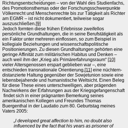
Richtungsentscheidungen – von der Wahl des Studienfachs,
des Promotionsthemas oder der Forschungsschwerpunkte
Völkerrecht und Menschenrechte bis zur Tätigkeit als Richter
am EGMR – ist nicht dokumentiert, teilweise sogar
auszuschließen.
[9]
Jedoch formten diese frühen Erlebnisse zweifellos
persönliche Grundhaltungen, die in seine Berufstätigkeit als
ein Faktor unter mehreren einflossen, so zum Beispiel in
kollegiale Beziehungen und wissenschaftspolitische
Positionierungen. Zu diesen Grundhaltungen gehörten eine
geringe Affinität zum militärischen Habitus und Denken –
auch weil ihm der „Krieg als Primärerfahrungsraum“
[10]
vieler Altersgenossen erspart geblieben war –, eine
entschieden transnationale Orientierung,
[11]
eine nüchtern-
distanzierte Haltung gegenüber der Sowjetunion sowie eine
lebensbejahende und humanistische Weltsicht. Einen Beleg
für diese These eines unterschwelligen, aber prägenden
Nachwirkens der Erfahrungen aus der Kriegsgefangenschaft
findet sich in einer prägnanten Bemerkung seines
amerikanischen Kollegen und Freundes Thomas
Buergenthal in der Laudatio zum 80. Geburtstag meines
Vaters 2005:
„I developed great affection to him, no doubt also
influenced by the fact that his years as prisoner of