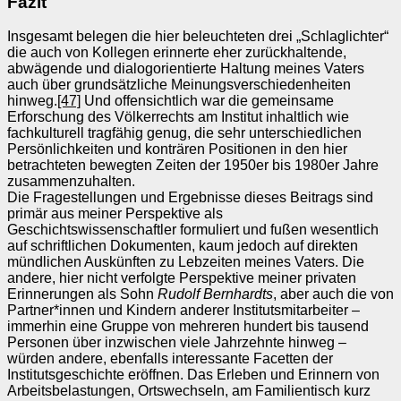
Fazit
Insgesamt belegen die hier beleuchteten drei „Schlaglichter“
die auch von Kollegen erinnerte eher zurückhaltende,
abwägende und dialogorientierte Haltung meines Vaters
auch über grundsätzliche Meinungsverschiedenheiten
hinweg.
[47]
Und offensichtlich war die gemeinsame
Erforschung des Völkerrechts am Institut inhaltlich wie
fachkulturell tragfähig genug, die sehr unterschiedlichen
Persönlichkeiten und konträren Positionen in den hier
betrachteten bewegten Zeiten der 1950er bis 1980er Jahre
zusammenzuhalten.
Die Fragestellungen und Ergebnisse dieses Beitrags sind
primär aus meiner Perspektive als
Geschichtswissenschaftler formuliert und fußen wesentlich
auf schriftlichen Dokumenten, kaum jedoch auf direkten
mündlichen Auskünften zu Lebzeiten meines Vaters. Die
andere, hier nicht verfolgte Perspektive meiner privaten
Erinnerungen als Sohn
Rudolf Bernhardts
, aber auch die von
Partner*innen und Kindern anderer Institutsmitarbeiter –
immerhin eine Gruppe von mehreren hundert bis tausend
Personen über inzwischen viele Jahrzehnte hinweg –
würden andere, ebenfalls interessante Facetten der
Institutsgeschichte eröffnen. Das Erleben und Erinnern von
Arbeitsbelastungen, Ortswechseln, am Familientisch kurz