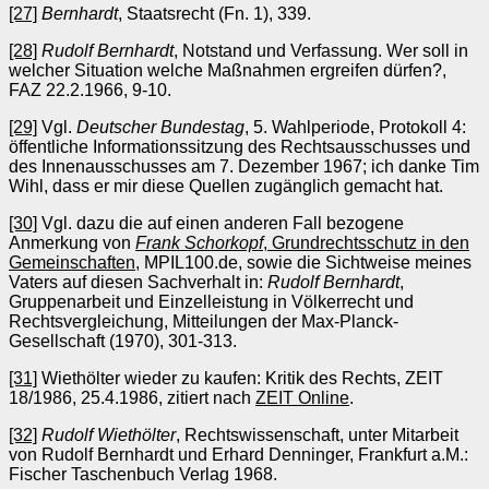
[27]
Bernhardt
, Staatsrecht (Fn. 1), 339.
[28]
Rudolf Bernhardt
, Notstand und Verfassung. Wer soll in
welcher Situation welche Maßnahmen ergreifen dürfen?,
FAZ 22.2.1966, 9-10.
[29]
Vgl.
Deutscher Bundestag
, 5. Wahlperiode, Protokoll 4:
öffentliche Informationssitzung des Rechtsausschusses und
des Innenausschusses am 7. Dezember 1967; ich danke Tim
Wihl, dass er mir diese Quellen zugänglich gemacht hat.
[30]
Vgl. dazu die auf einen anderen Fall bezogene
Anmerkung von
Frank Schorkopf
, Grundrechtsschutz in den
Gemeinschaften
, MPIL100.de, sowie die Sichtweise meines
Vaters auf diesen Sachverhalt in:
Rudolf Bernhardt
,
Gruppenarbeit und Einzelleistung in Völkerrecht und
Rechtsvergleichung, Mitteilungen der Max-Planck-
Gesellschaft (1970), 301-313.
[31]
Wiethölter wieder zu kaufen: Kritik des Rechts, ZEIT
18/1986, 25.4.1986, zitiert nach
ZEIT Online
.
[32]
Rudolf Wiethölter
, Rechtswissenschaft, unter Mitarbeit
von Rudolf Bernhardt und Erhard Denninger, Frankfurt a.M.:
Fischer Taschenbuch Verlag 1968.