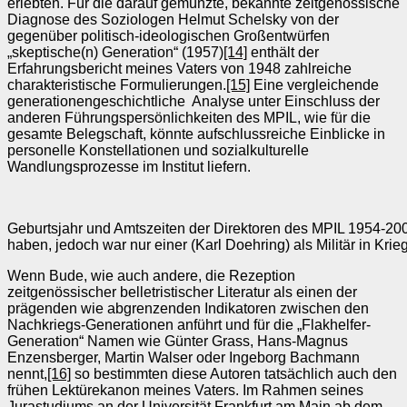
erlebten. Für die darauf gemünzte, bekannte zeitgenössische
Diagnose des Soziologen Helmut Schelsky von der
gegenüber politisch-ideologischen Großentwürfen
„skeptische(n) Generation“ (1957)
[14]
enthält der
Erfahrungsbericht meines Vaters von 1948 zahlreiche
charakteristische Formulierungen.
[15]
Eine vergleichende
generationengeschichtliche Analyse unter Einschluss der
anderen Führungspersönlichkeiten des MPIL, wie für die
gesamte Belegschaft, könnte aufschlussreiche Einblicke in
personelle Konstellationen und sozialkulturelle
Wandlungsprozesse im Institut liefern.
Geburtsjahr und Amtszeiten der Direktoren des MPIL 1954-2002.
haben, jedoch war nur einer (Karl Doehring) als Militär in Kri
Wenn Bude, wie auch andere, die Rezeption
zeitgenössischer belletristischer Literatur als einen der
prägenden wie abgrenzenden Indikatoren zwischen den
Nachkriegs-Generationen anführt und für die „Flakhelfer-
Generation“ Namen wie Günter Grass, Hans-Magnus
Enzensberger, Martin Walser oder Ingeborg Bachmann
nennt,
[16]
so bestimmten diese Autoren tatsächlich auch den
frühen Lektürekanon meines Vaters. Im Rahmen seines
Jurastudiums an der Universität Frankfurt am Main ab dem