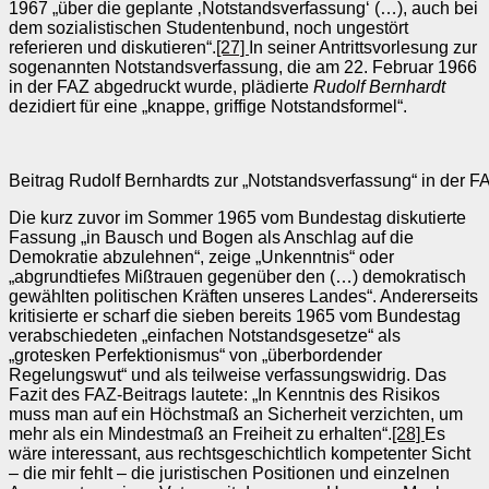
1967 „über die geplante ‚Notstandsverfassung‘ (…), auch bei
dem sozialistischen Studentenbund, noch ungestört
referieren und diskutieren“.
[27]
In seiner Antrittsvorlesung zur
sogenannten Notstandsverfassung, die am 22. Februar 1966
in der FAZ abgedruckt wurde, plädierte
Rudolf Bernhardt
dezidiert für eine „knappe, griffige Notstandsformel“.
Beitrag Rudolf Bernhardts zur „Notstandsverfassung“ in der 
Die kurz zuvor im Sommer 1965 vom Bundestag diskutierte
Fassung „in Bausch und Bogen als Anschlag auf die
Demokratie abzulehnen“, zeige „Unkenntnis“ oder
„abgrundtiefes Mißtrauen gegenüber den (…) demokratisch
gewählten politischen Kräften unseres Landes“. Andererseits
kritisierte er scharf die sieben bereits 1965 vom Bundestag
verabschiedeten „einfachen Notstandsgesetze“ als
„grotesken Perfektionismus“ von „überbordender
Regelungswut“ und als teilweise verfassungswidrig. Das
Fazit des FAZ-Beitrags lautete: „In Kenntnis des Risikos
muss man auf ein Höchstmaß an Sicherheit verzichten, um
mehr als ein Mindestmaß an Freiheit zu erhalten“.
[28]
Es
wäre interessant, aus rechtsgeschichtlich kompetenter Sicht
– die mir fehlt – die juristischen Positionen und einzelnen