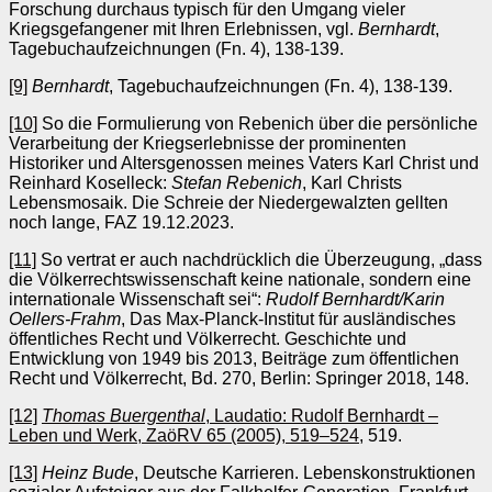
Forschung durchaus typisch für den Umgang vieler
Kriegsgefangener mit Ihren Erlebnissen, vgl.
Bernhardt
,
Tagebuchaufzeichnungen (Fn. 4), 138-139.
[9]
Bernhardt
, Tagebuchaufzeichnungen (Fn. 4), 138-139.
[10]
So die Formulierung von Rebenich über die persönliche
Verarbeitung der Kriegserlebnisse der prominenten
Historiker und Altersgenossen meines Vaters Karl Christ und
Reinhard Koselleck:
Stefan Rebenich
, Karl Christs
Lebensmosaik. Die Schreie der Niedergewalzten gellten
noch lange, FAZ 19.12.2023.
[11]
So vertrat er auch nachdrücklich die Überzeugung, „dass
die Völkerrechtswissenschaft keine nationale, sondern eine
internationale Wissenschaft sei“:
Rudolf Bernhardt/Karin
Oellers-Frahm
, Das Max-Planck-Institut für ausländisches
öffentliches Recht und Völkerrecht. Geschichte und
Entwicklung von 1949 bis 2013, Beiträge zum öffentlichen
Recht und Völkerrecht, Bd. 270, Berlin: Springer 2018, 148.
[12]
Thomas Buergenthal
, Laudatio: Rudolf Bernhardt –
Leben und Werk, ZaöRV 65 (2005), 519–524
, 519.
[13]
Heinz Bude
, Deutsche Karrieren. Lebenskonstruktionen