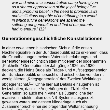
war and mine in a concentration camp have given
us a shared appreciation of the joy of being alive
and a profound belief in the need to promote laws
and institutions capable of contributing to a world
in which future generations are spared the
suffering our generation and that of our parents
had to endure.”
[12]
Generationengeschichtliche Konstellationen
In einer erweiterten historischen Sicht auf die ersten
Nachkriegsjahre in der Bundesrepublik ist zu erkennen, dass
die Grundhaltungen meines Vater sich erfahrungs- und
generationengeschichtlich stark mit denen der sogenannten
„Flakhelfer“-Generation der Jahrgänge 1926 bis 1930
deckten, die Heinz Bude als Träger- und Aufstiegsgeneration
der Bundesrepublik untersucht und entschieden von der nur
wenig älteren „Kriegsgeneration“ des Zweiten Weltkriegs
[13]
abgegrenzt hat.
Ohne hier auf Details einzugehen ist
festzuhalten, dass die Angehörigen der Flakhelfer-
Generation, so auch mein Vater, als Jugendliche der
massiven Indoktrination des NS-Systems ausgesetzt
gewesen waren und dessen Niederlage auch als
Zusammenbruch einer sie prägenden Weltanschauung