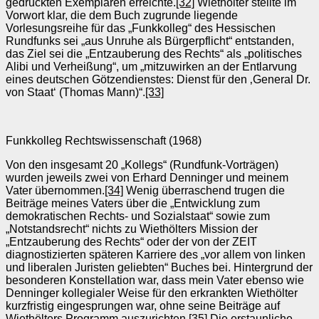
gedruckten Exemplaren erreichte.
[32]
Wiethölter stellte im
Vorwort klar, die dem Buch zugrunde liegende
Vorlesungsreihe für das „Funkkolleg“ des Hessischen
Rundfunks sei „aus Unruhe als Bürgerpflicht“ entstanden,
das Ziel sei die „Entzauberung des Rechts“ als „politisches
Alibi und Verheißung“, um „mitzuwirken an der Entlarvung
eines deutschen Götzendienstes: Dienst für den ‚General Dr.
von Staat‘ (Thomas Mann)“.
[33]
Funkkolleg Rechtswissenschaft (1968)
Von den insgesamt 20 „Kollegs“ (Rundfunk-Vorträgen)
wurden jeweils zwei von Erhard Denninger und meinem
Vater übernommen.
[34]
Wenig überraschend trugen die
Beiträge meines Vaters über die „Entwicklung zum
demokratischen Rechts- und Sozialstaat“ sowie zum
„Notstandsrecht“ nichts zu Wiethölters Mission der
„Entzauberung des Rechts“ oder der von der ZEIT
diagnostizierten späteren Karriere des „vor allem von linken
und liberalen Juristen geliebten“ Buches bei. Hintergrund der
besonderen Konstellation war, dass mein Vater ebenso wie
Denninger kollegialer Weise für den erkrankten Wiethölter
kurzfristig eingesprungen war, ohne seine Beiträge auf
Wiethölters Programm auszurichten.
[35]
Die erstaunliche,