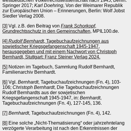
westdeutschen Völkerrechtswissenschaft nach 1945, Berlin:
Springer 2017;
Karl Doehring
, Von der Weimarer Republik
zur Europäischen Union – Erinnerungen, Berlin: Wolf Jobst
Siedler Verlag 2008.
[3]
Vgl. z.B. den Beitrag von
Frank Schorkopf
,
Grundrechtsschutz in den Gemeinschaften
, MPIL100.de.
[4]
Rudolf Bernhardt
, Tagebuchaufzeichnungen aus
sowjetischer Kriegsgefangenschaft 1945-1947,
herausgegeben und mit einem Nachwort von Christoph
Bernhardt, Stuttgart: Franz Steiner Verlag 2024.
[5]
Notizen im Tagebuch, Sammlung Rudolf Bernhardt,
Familienarchiv Bernhardt.
[6]
Vgl.
Bernhardt
, Tagebuchaufzeichnungen (Fn. 4), 103-
106;
Christoph Bernhardt
, Die Tagebuchaufzeichnungen
Rudolf Bernhardts aus der sowjetischen
Kriegsgefangenschaft 1945-1947, in:
Bernhardt
,
Tagebuchaufzeichnungen (Fn. 4), 127-145, 136.
[7]
Bernhardt
, Tagebuchaufzeichnungen (Fn. 4), 142.
[8]
Eine solche „Nicht-Thematisierung“ oder jahrzehntelang
verzögerte Verarbeitung ist nach den Erkenntnissen der