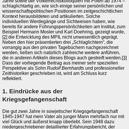
Jahre sowie der Völkerrechtskolloquien mit Polen ab 1974 –
schlaglichtartig an, wie sich einige seiner persönlichen und
wissenschaftspolitischen Positionen im zeitgeschichtlichen
Kontext herausbildeten und artikulierten. Solche
individuellen Werdegänge und Sichtweisen haben, wie
bereits für andere Führungspersönlichkeiten am Institut, zum
Beispiel Hermann Mosler und Karl Doehring, gezeigt wurde,
[2]
die Entwicklung des MPIL nicht unwesentlich geprägt.
Neben den hier präsentierten drei „Schlaglichtern“, die
vorrangig aus den privaten Tagebüchern nachgezeichnet
werden, ließen sich natürlich zahlreiche weitere anführen,
die in anderen Artikeln dieses Blogs auch gestreift werden.
[3]
Dass der vorliegende Beitrag aus meiner sehr speziellen
Perspektive als Sohn
Rudolf Bernhardts
und professioneller
Zeithistoriker geschrieben ist, wird am Schluss kurz
reflektiert.
1. Eindrücke aus der
Kriegsgefangenschaft
Die gut zwei Jahre in sowjetischer Kriegsgefangenschaft
1945-1947 hat mein Vater als junger Mann mehrfach nur mit
viel Glück und äußerst knapp überlebt. Sein 1948 dazu
niedergeschriebener detaillierter Erfahrungsbericht, der