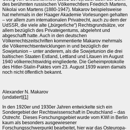
des berühmten russischen Völkerrechtlers Friedrich Martens,
Nikolai von Martens (1880-1947). Makarov beispielsweise
hat mehrmals in der Haager Akademie Vorlesungen gehalten
– vor allem zum internationalen Privatrecht, auch zu dem der
UdSSR, die viele alte („bürgerliche“) Rechtsgrundsätze, vor
allem bezüglich des Privateigentums, abgelehnt und
abgeschafft hatte. Auch in den deutschen
Völkerrechtszeitschriften kommentierte Makarov mehrmals
die Völkerrechtsentwicklungen in und bezüglich der
Sowjetunion – unter anderem, als die Sowjetunion die drei
baltischen Staaten Estland, Lettland und Litauen im August
1940 völkerrechtswidrig eingliederte. Die Geheimprotokolle
des Hitler-Stalin-Paktes vom 23. August 1939 waren damals
noch nicht öffentlich bekannt.
Alexander N. Makarov
(undatiert)
[1]
In den 1920er und 1930er Jahren entwickelte sich ein
Sondergebiet der Rechtswissenschaft in Deutschland – das
Ostrecht
. Dieses Forschungsgebiet wurde vom KWI in Berlin
kaum als besonders ausgewiesener
Forschungsschwerpunkt bearbeitet, hier war das Osteuropa-