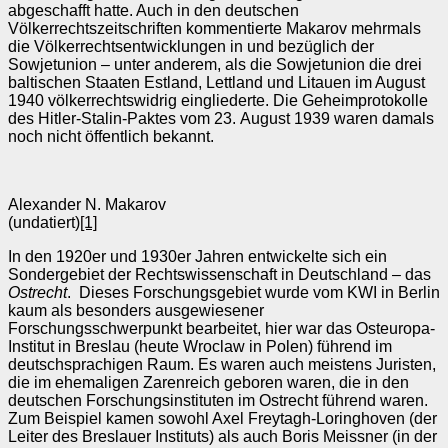
abgeschafft hatte. Auch in den deutschen
Völkerrechtszeitschriften kommentierte Makarov mehrmals
die Völkerrechtsentwicklungen in und bezüglich der
Sowjetunion – unter anderem, als die Sowjetunion die drei
baltischen Staaten Estland, Lettland und Litauen im August
1940 völkerrechtswidrig eingliederte. Die Geheimprotokolle
des Hitler-Stalin-Paktes vom 23. August 1939 waren damals
noch nicht öffentlich bekannt.
Alexander N. Makarov
(undatiert)
[1]
In den 1920er und 1930er Jahren entwickelte sich ein
Sondergebiet der Rechtswissenschaft in Deutschland – das
Ostrecht
. Dieses Forschungsgebiet wurde vom KWI in Berlin
kaum als besonders ausgewiesener
Forschungsschwerpunkt bearbeitet, hier war das Osteuropa-
Institut in Breslau (heute Wroclaw in Polen) führend im
deutschsprachigen Raum. Es waren auch meistens Juristen,
die im ehemaligen Zarenreich geboren waren, die in den
deutschen Forschungsinstituten im Ostrecht führend waren.
Zum Beispiel kamen sowohl Axel Freytagh‑Loringhoven (der
Leiter des Breslauer Instituts) als auch Boris Meissner (in der