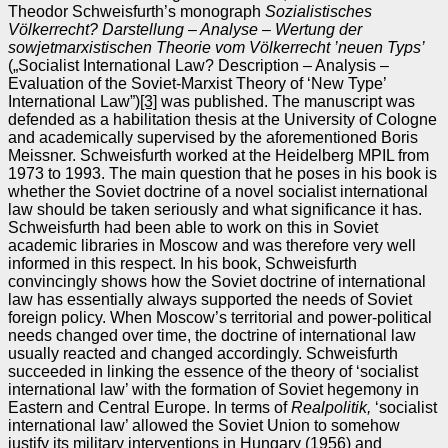
Theodor Schweisfurth’s monograph
Sozialistisches
Völkerrecht? Darstellung – Analyse – Wertung der
sowjetmarxistischen Theorie vom Völkerrecht ’neuen Typs’
(„Socialist International Law? Description – Analysis –
Evaluation of the Soviet‑Marxist Theory of ‘New Type’
International Law”)
[3]
was published. The manuscript was
defended as a habilitation thesis at the University of Cologne
and academically supervised by the aforementioned Boris
Meissner. Schweisfurth worked at the Heidelberg MPIL from
1973 to 1993. The main question that he poses in his book is
whether the Soviet doctrine of a novel socialist international
law should be taken seriously and what significance it has.
Schweisfurth had been able to work on this in Soviet
academic libraries in Moscow and was therefore very well
informed in this respect. In his book, Schweisfurth
convincingly shows how the Soviet doctrine of international
law has essentially always supported the needs of Soviet
foreign policy. When Moscow’s territorial and power-political
needs changed over time, the doctrine of international law
usually reacted and changed accordingly. Schweisfurth
succeeded in linking the essence of the theory of ‘socialist
international law’ with the formation of Soviet hegemony in
Eastern and Central Europe. In terms of
Realpolitik,
‘socialist
international law’ allowed the Soviet Union to somehow
justify its military interventions in Hungary (1956) and