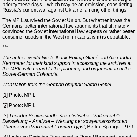
priority these days – which may be an omission, considering
Russia’s current war against Ukraine, among other things.
The MPIL survived the Soviet Union. But whether it was the
Germans’ better international law arguments that ultimately
convinced the Soviet international law experts or rather better
consumer goods in the West (or in capitalism) is debatable.
***
The author would like to thank Philipp Glahé and Alexandra
Kemmerer for their kind support in accessing the archives at
the MPIL with regard to the planning and organisation of the
Soviet‑German Colloquia.
Translation from the German original: Sarah Gebel
[1]
Photo: MPIL.
[2]
Photo: MPIL.
[3]
Theodor Schweisfurth
,
Sozialistisches Völkerrecht
?
Darstellung – Analyse – Wertung
der
sowjetmarxistischen
Theorie
vom
Völkerrecht ‚neuen Typs‘
, Berlin: Springer 1979.