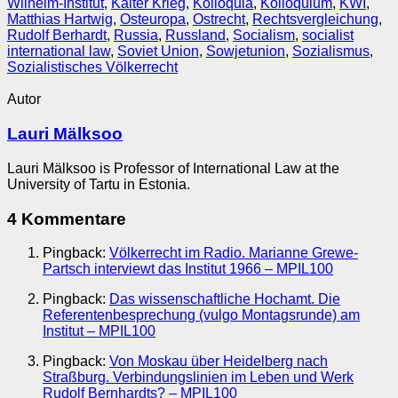
Wilhelm-Institut
,
Kalter Krieg
,
Kolloquia
,
Kolloquium
,
KWI
,
Matthias Hartwig
,
Osteuropa
,
Ostrecht
,
Rechtsvergleichung
,
Rudolf Berhardt
,
Russia
,
Russland
,
Socialism
,
socialist
international law
,
Soviet Union
,
Sowjetunion
,
Sozialismus
,
Sozialistisches Völkerrecht
Autor
Lauri Mälksoo
Lauri Mälksoo is Professor of International Law at the
University of Tartu in Estonia.
4 Kommentare
Pingback:
Völkerrecht im Radio. Marianne Grewe-
Partsch interviewt das Institut 1966 – MPIL100
Pingback:
Das wissenschaftliche Hochamt. Die
Referentenbesprechung (vulgo Montagsrunde) am
Institut – MPIL100
Pingback:
Von Moskau über Heidelberg nach
Straßburg. Verbindungslinien im Leben und Werk
Rudolf Bernhardts? – MPIL100