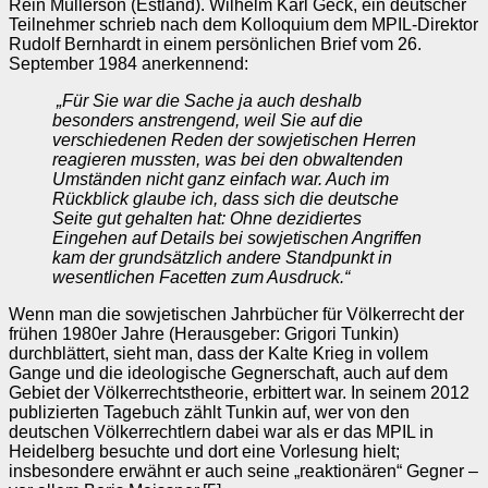
Rein Müllerson (Estland). Wilhelm Karl Geck, ein deutscher
Teilnehmer schrieb nach dem Kolloquium dem MPIL-Direktor
Rudolf Bernhardt in einem persönlichen Brief vom 26.
September 1984 anerkennend:
„Für Sie war die Sache ja auch deshalb
besonders anstrengend, weil Sie auf die
verschiedenen Reden der sowjetischen Herren
reagieren mussten, was bei den obwaltenden
Umständen nicht ganz einfach war. Auch im
Rückblick glaube ich, dass sich die deutsche
Seite gut gehalten hat: Ohne dezidiertes
Eingehen auf Details bei sowjetischen Angriffen
kam der grundsätzlich andere Standpunkt in
wesentlichen Facetten zum Ausdruck.“
Wenn man die sowjetischen Jahrbücher für Völkerrecht der
frühen 1980er Jahre (Herausgeber: Grigori Tunkin)
durchblättert, sieht man, dass der Kalte Krieg in vollem
Gange und die ideologische Gegnerschaft, auch auf dem
Gebiet der Völkerrechtstheorie, erbittert war. In seinem 2012
publizierten Tagebuch zählt Tunkin auf, wer von den
deutschen Völkerrechtlern dabei war als er das MPIL in
Heidelberg besuchte und dort eine Vorlesung hielt;
insbesondere erwähnt er auch seine „reaktionären“ Gegner –