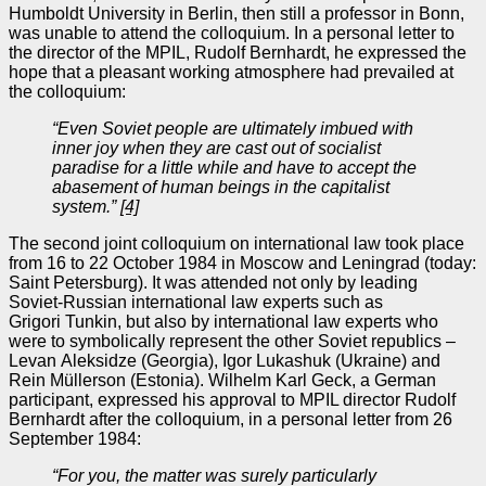
Humboldt University in Berlin, then still a professor in Bonn,
was unable to attend the colloquium. In a personal letter to
the director of the MPIL, Rudolf Bernhardt, he expressed the
hope that a pleasant working atmosphere had prevailed at
the colloquium:
“Even Soviet people are ultimately imbued with
inner joy when they are
cast out of socialist
paradise for a little while and have to accept the
abasement of human beings in the capitalist
system.”
[4]
The second joint colloquium on international law took place
from 16 to 22 October 1984 in Moscow and Leningrad (today:
Saint Petersburg). It was attended not only by leading
Soviet‑Russian international law experts such as
Grigori Tunkin, but also by international law experts who
were to symbolically represent the other Soviet republics –
Levan Aleksidze (Georgia), Igor Lukashuk (Ukraine) and
Rein Müllerson (Estonia). Wilhelm Karl Geck, a German
participant, expressed his approval to MPIL director Rudolf
Bernhardt after the colloquium, in a personal letter from 26
September 1984:
“For you, the matter was surely particularly