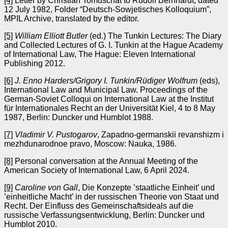
[4]
Letter by Christian Tomuschat to Rudolf Bernhardt, dated
12 July 1982, Folder “Deutsch-Sowjetisches Kolloquium”,
MPIL Archive, translated by the editor.
[5]
William Elliott Butler
(ed.) The Tunkin Lectures: The Diary
and Collected Lectures of G. I. Tunkin at the Hague Academy
of International Law, The Hague: Eleven International
Publishing 2012.
[6]
J. Enno Harders/Grigory I. Tunkin/Rüdiger Wolfrum
(eds),
International Law and Municipal Law. Proceedings of the
German-Soviet Colloqui on International Law at the Institut
für Internationales Recht an der Universität Kiel, 4 to 8 May
1987, Berlin: Duncker und Humblot 1988.
[7]
Vladimir V. Pustogarov
, Zapadno-germanskii revanshizm i
mezhdunarodnoe pravo, Moscow: Nauka, 1986.
[8]
Personal conversation at the Annual Meeting of the
American Society of International Law, 6 April 2024.
[9]
Caroline von Gall
, Die Konzepte ’staatliche Einheit’ und
’einheitliche Macht’ in der russischen Theorie von Staat und
Recht. Der Einfluss des Gemeinschaftsideals auf die
russische Verfassungsentwicklung, Berlin: Duncker und
Humblot 2010.