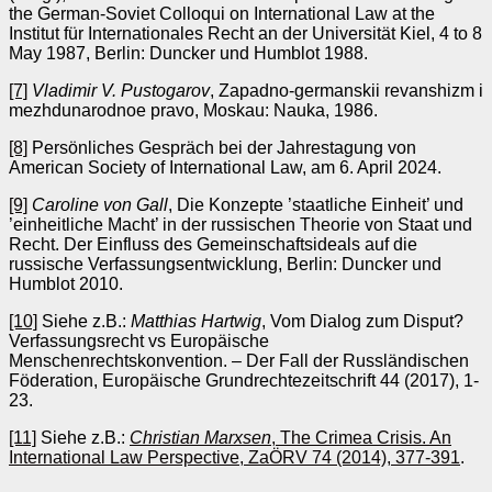
the German-Soviet Colloqui on International Law at the
Institut für Internationales Recht an der Universität Kiel, 4 to 8
May 1987, Berlin: Duncker und Humblot 1988.
[7]
Vladimir V. Pustogarov
, Zapadno-germanskii revanshizm i
mezhdunarodnoe pravo, Moskau: Nauka, 1986.
[8]
Persönliches Gespräch bei der Jahrestagung von
American Society of International Law, am 6. April 2024.
[9]
Caroline von Gall
, Die Konzepte ’staatliche Einheit’ und
’einheitliche Macht’ in der russischen Theorie von Staat und
Recht. Der Einfluss des Gemeinschaftsideals auf die
russische Verfassungsentwicklung, Berlin: Duncker und
Humblot 2010.
[10]
Siehe z.B.:
Matthias Hartwig
, Vom Dialog zum Disput?
Verfassungsrecht vs Europäische
Menschenrechtskonvention. – Der Fall der Russländischen
Föderation, Europäische Grundrechtezeitschrift 44 (2017), 1-
23.
[11]
Siehe z.B.:
Christian Marxsen
, The Crimea Crisis. An
International Law Perspective, ZaÖRV 74 (2014), 377-391
.