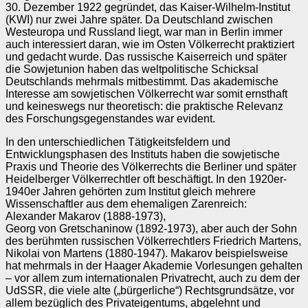
30. Dezember 1922 gegründet, das Kaiser‑Wilhelm‑Institut
(KWI) nur zwei Jahre später. Da Deutschland zwischen
Westeuropa und Russland liegt, war man in Berlin immer
auch interessiert daran, wie im Osten Völkerrecht praktiziert
und gedacht wurde. Das russische Kaiserreich und später
die Sowjetunion haben das weltpolitische Schicksal
Deutschlands mehrmals mitbestimmt. Das akademische
Interesse am sowjetischen Völkerrecht war somit ernsthaft
und keineswegs nur theoretisch: die praktische Relevanz
des Forschungsgegenstandes war evident.
In den unterschiedlichen Tätigkeitsfeldern und
Entwicklungsphasen des Instituts haben die sowjetische
Praxis und Theorie des Völkerrechts die Berliner und später
Heidelberger Völkerrechtler oft beschäftigt. In den 1920er-
1940er Jahren gehörten zum Institut gleich mehrere
Wissenschaftler aus dem ehemaligen Zarenreich:
Alexander Makarov (1888-1973),
Georg von Gretschaninow (1892-1973), aber auch der Sohn
des berühmten russischen Völkerrechtlers Friedrich Martens,
Nikolai von Martens (1880-1947). Makarov beispielsweise
hat mehrmals in der Haager Akademie Vorlesungen gehalten
– vor allem zum internationalen Privatrecht, auch zu dem der
UdSSR, die viele alte („bürgerliche“) Rechtsgrundsätze, vor
allem bezüglich des Privateigentums, abgelehnt und