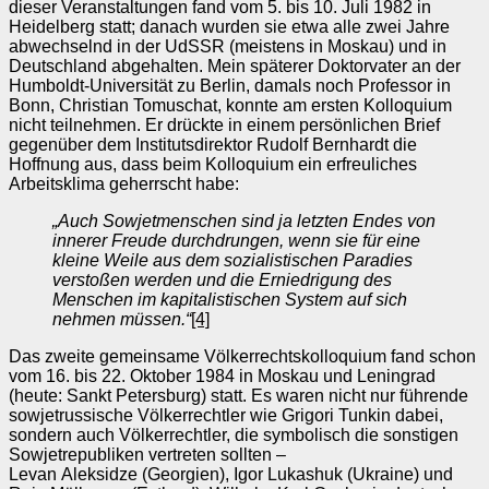
dieser Veranstaltungen fand vom 5. bis 10. Juli 1982 in
Heidelberg statt; danach wurden sie etwa alle zwei Jahre
abwechselnd in der UdSSR (meistens in Moskau) und in
Deutschland abgehalten. Mein späterer Doktorvater an der
Humboldt‑Universität zu Berlin, damals noch Professor in
Bonn, Christian Tomuschat, konnte am ersten Kolloquium
nicht teilnehmen. Er drückte in einem persönlichen Brief
gegenüber dem Institutsdirektor Rudolf Bernhardt die
Hoffnung aus, dass beim Kolloquium ein erfreuliches
Arbeitsklima geherrscht habe:
„Auch Sowjetmenschen sind ja letzten Endes von
innerer Freude durchdrungen, wenn sie für eine
kleine Weile aus dem sozialistischen Paradies
versto
ß
en werden und die Erniedrigung des
Menschen im kapitalistischen System auf sich
nehmen müssen.“
[4]
Das zweite gemeinsame Völkerrechtskolloquium fand schon
vom 16. bis 22. Oktober 1984 in Moskau und Leningrad
(heute: Sankt Petersburg) statt. Es waren nicht nur führende
sowjetrussische Völkerrechtler wie Grigori Tunkin dabei,
sondern auch Völkerrechtler, die symbolisch die sonstigen
Sowjetrepubliken vertreten sollten –
Levan Aleksidze (Georgien), Igor Lukashuk (Ukraine) und