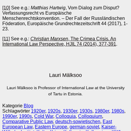
[10]
See e.g.:
Matthias Hartwig
, Vom Dialog zum Disput?
Verfassungsrecht vs Europäische
Menschenrechtskonvention. – Der Fall der Russländischen
Föderation, Europäische Grundrechtezeitschrift 44 (2017), 1-
23.
[11]
See e.g.:
Christian Marxsen
, The Crimea Crisis. An
International Law Perspective, HJIL 74 (2014), 377-391
.
Lauri Mälksoo
Lauri Mälksoo is Professor of International Law at the University
of Tartu in Estonia.
Kategorie
Blog
Schlagwörter
1920er
,
1920s
,
1930er
,
1930s
,
1980er
,
1980s
,
1990er
,
1990s
,
Cold War
,
Colloquia
,
Colloquium
,
Comparative Public Law
,
deutsch-sowjetischen
,
East
European Law
,
Eastern Europe
,
german-soviet
,
Kaiser-