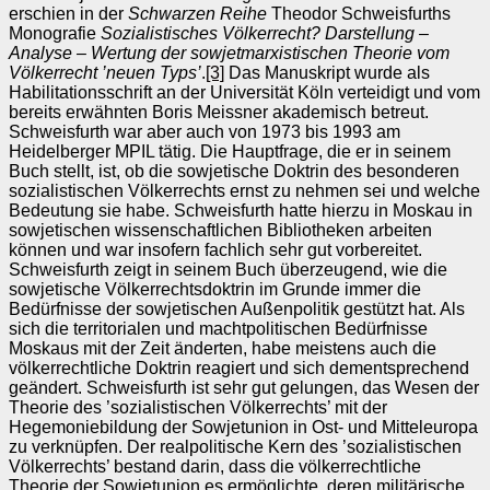
erschien in der
Schwarzen Reihe
Theodor Schweisfurths
Monografie
Sozialistisches Völkerrecht? Darstellung –
Analyse – Wertung der sowjetmarxistischen Theorie vom
Völkerrecht ’neuen Typs’
.
[3]
Das Manuskript wurde als
Habilitationsschrift an der Universität Köln verteidigt und vom
bereits erwähnten Boris Meissner akademisch betreut.
Schweisfurth war aber auch von 1973 bis 1993 am
Heidelberger MPIL tätig. Die Hauptfrage, die er in seinem
Buch stellt, ist, ob die sowjetische Doktrin des besonderen
sozialistischen Völkerrechts ernst zu nehmen sei und welche
Bedeutung sie habe. Schweisfurth hatte hierzu in Moskau in
sowjetischen wissenschaftlichen Bibliotheken arbeiten
können und war insofern fachlich sehr gut vorbereitet.
Schweisfurth zeigt in seinem Buch überzeugend, wie die
sowjetische Völkerrechtsdoktrin im Grunde immer die
Bedürfnisse der sowjetischen Außenpolitik gestützt hat. Als
sich die territorialen und machtpolitischen Bedürfnisse
Moskaus mit der Zeit änderten, habe meistens auch die
völkerrechtliche Doktrin reagiert und sich dementsprechend
geändert. Schweisfurth ist sehr gut gelungen, das Wesen der
Theorie des ’sozialistischen Völkerrechts’ mit der
Hegemoniebildung der Sowjetunion in Ost- und Mitteleuropa
zu verknüpfen. Der realpolitische Kern des ’sozialistischen
Völkerrechts’ bestand darin, dass die völkerrechtliche
Theorie der Sowjetunion es ermöglichte, deren militärische