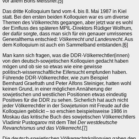
vor allem Boris Meissner.
[5]
Das dritte Kolloquium fand vom 4. bis 8. Mai 1987 in Kiel
statt. Bei den ersten beiden Kolloquien war es um diverse
Themen des Völkerrechts gegangen, aber jetzt war es wohl
der Einfluss des späteren MPIL-Direktors Rüdiger Wolfrum,
der dafür sorgte, dass man sich für ein genauer umrissenes
Generalthema entschied:
Völkerrecht und Landesrecht
. Aus
dem Kolloquium ist auch ein Sammelband entstanden.
[6]
Man kann sich fragen, was die DDR-Völkerrechtler(innen)
von den deutsch‑sowjetischen Kolloquien gedacht haben
mögen und ob sie so etwas wie eine gewisse
politisch‑wissenschaftliche Eifersucht empfunden haben.
Führende DDR-Völkerrechtler, wie zum Beispiel
Bernhard Graefrath und Peter Alfons Steiniger, hatten wohl
keinen Grund, in einer möglichen Annäherung der
sowjetischen und westlichen Positionen etwas eindeutig
Positives für die DDR zu sehen. Sicherlich hat auch nicht
jeder Völkerrechtler in der Sowjetunion mit Freude auf die
Kolloquien geblickt – so erschien beispielsweise 1986 in
Moskau das kritische Buch des sowjetischen Völkerrechtlers
Vladimir Pustogarov mit dem Titel
Der westdeutsche
Revanchismus und das Völkerrecht
.
[7]
Die deutsch-sowjetischen Völkerrechtskolloquien gaben den