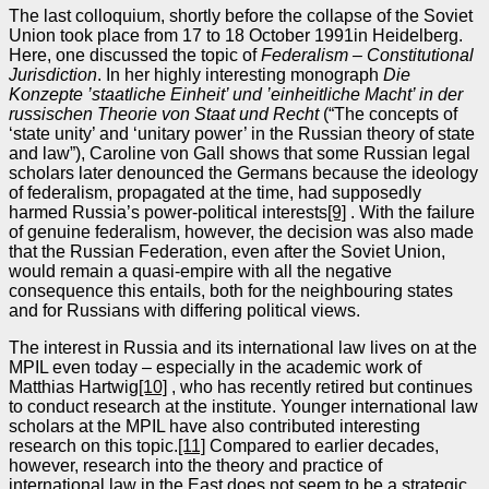
The last colloquium, shortly before the collapse of the Soviet
Union took place from 17 to 18 October 1991in Heidelberg.
Here, one discussed the topic of
Federalism – Constitutional
Jurisdiction
. In her highly interesting monograph
Die
Konzepte ’staatliche Einheit’ und ’einheitliche Macht’ in der
russischen Theorie von Staat und Recht
(“The concepts of
‘state unity’ and ‘unitary power’ in the Russian theory of state
and law”), Caroline von Gall shows that some Russian legal
scholars later denounced the Germans because the ideology
of federalism, propagated at the time, had supposedly
harmed Russia’s power-political interests
[9]
. With the failure
of genuine federalism, however, the decision was also made
that the Russian Federation, even after the Soviet Union,
would remain a quasi-empire with all the negative
consequence this entails, both for the neighbouring states
and for Russians with differing political views.
The interest in Russia and its international law lives on at the
MPIL even today – especially in the academic work of
Matthias Hartwig
[10]
, who has recently retired but continues
to conduct research at the institute. Younger international law
scholars at the MPIL have also contributed interesting
research on this topic.
[11]
Compared to earlier decades,
however, research into the theory and practice of
international law in the East does not seem to be a strategic