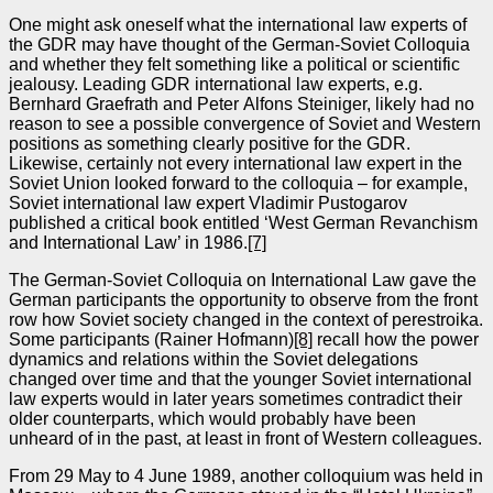
One might ask oneself what the international law experts of
the GDR may have thought of the German-Soviet Colloquia
and whether they felt something like a political or scientific
jealousy. Leading GDR international law experts, e.g.
Bernhard Graefrath and Peter Alfons Steiniger, likely had no
reason to see a possible convergence of Soviet and Western
positions as something clearly positive for the GDR.
Likewise, certainly not every international law expert in the
Soviet Union looked forward to the colloquia – for example,
Soviet international law expert Vladimir Pustogarov
published a critical book entitled ‘West German Revanchism
and International Law’ in 1986.
[7]
The German-Soviet Colloquia on International Law gave the
German participants the opportunity to observe from the front
row how Soviet society changed in the context of perestroika.
Some participants (Rainer Hofmann)
[8]
recall how the power
dynamics and relations within the Soviet delegations
changed over time and that the younger Soviet international
law experts would in later years sometimes contradict their
older counterparts, which would probably have been
unheard of in the past, at least in front of Western colleagues.
From 29 May to 4 June 1989, another colloquium was held in