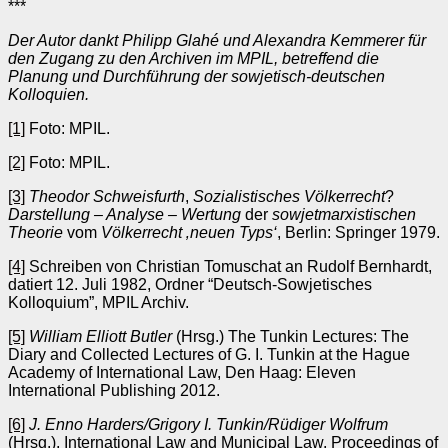
***
Der Autor dankt Philipp Glahé und Alexandra Kemmerer für
den Zugang zu den Archiven im MPIL, betreffend die
Planung und Durchführung der sowjetisch-deutschen
Kolloquien.
[1]
Foto: MPIL.
[2]
Foto: MPIL.
[3]
Theodor Schweisfurth
,
Sozialistisches Völkerrecht
?
Darstellung – Analyse – Wertung
der
sowjetmarxistischen
Theorie
vom
Völkerrecht ‚neuen Typs‘
, Berlin: Springer 1979.
[4]
Schreiben von Christian Tomuschat an Rudolf Bernhardt,
datiert 12. Juli 1982, Ordner “Deutsch-Sowjetisches
Kolloquium”, MPIL Archiv.
[5]
William Elliott Butler
(Hrsg.) The Tunkin Lectures: The
Diary and Collected Lectures of G. I. Tunkin at the Hague
Academy of International Law, Den Haag: Eleven
International Publishing 2012.
[6]
J. Enno Harders/Grigory I. Tunkin/Rüdiger Wolfrum
(Hrsg.), International Law and Municipal Law. Proceedings of