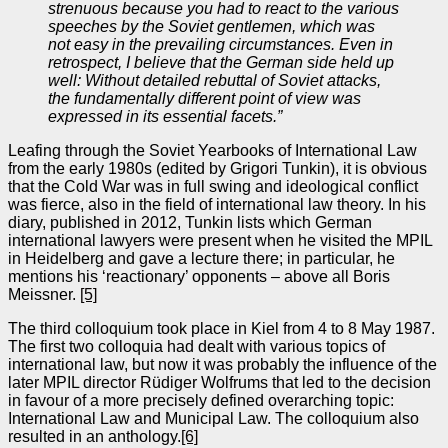
strenuous because you had to react to the various
speeches by the Soviet gentlemen, which was
not easy in the prevailing circumstances. Even in
retrospect, I believe that the German side held up
well: Without detailed rebuttal of Soviet attacks,
the fundamentally different point of view was
expressed in its essential facets.”
Leafing through the Soviet Yearbooks of International Law
from the early 1980s (edited by Grigori Tunkin), it is obvious
that the Cold War was in full swing and ideological conflict
was fierce, also in the field of international law theory. In his
diary, published in 2012, Tunkin lists which German
international lawyers were present when he visited the MPIL
in Heidelberg and gave a lecture there; in particular, he
mentions his ‘reactionary’ opponents – above all Boris
Meissner.
[5]
The third colloquium took place in Kiel from 4 to 8 May 1987.
The first two colloquia had dealt with various topics of
international law, but now it was probably the influence of the
later MPIL director Rüdiger Wolfrums that led to the decision
in favour of a more precisely defined overarching topic:
International Law and Municipal Law. The colloquium also
resulted in an anthology.
[6]