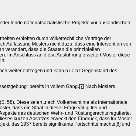
bedeutende nationalsozialistische Projekte vor ausländischen
eiten erhielten durch völkerrechtliche Verträge der
 Auffassung Moslers nicht dazu, dass eine Intervention von
 verändert, dass die Staaten die prinzipiellen
en. Im Anschluss an diese Ausführung erweitert Mosler diese
in:
e noch weiter entzogen und kann n i c h t Gegenstand des
esetzgebung“ bereits in vollem Gang.
[7]
Nach Moslers
. 58). Diese seien „nach Völkerrecht nie als internationale
er, dass ein Staat in dieser Frage völlig frei und
he Aspekte des deutschen Wehr- und Rüstungsrechts regulierte.
dieses kurzen Absatzes erweckt den Eindruck, dass für Mosler
ekt, das 1937 bereits signifikante Fortschritte machte
[8]
und