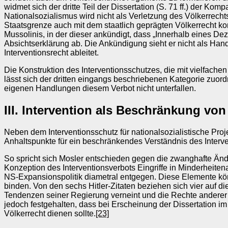
widmet sich der dritte Teil der Dissertation (S. 71 ff.) der K
Nationalsozialismus wird nicht als Verletzung des Völkerrecht
Staatsgrenze auch mit dem staatlich geprägten Völkerrecht k
Mussolinis, in der dieser ankündigt, dass „Innerhalb eines Deze
Absichtserklärung ab. Die Ankündigung sieht er nicht als Han
Interventionsrecht ableitet.
Die Konstruktion des Interventionsschutzes, die mit vielfach
lässt sich der dritten eingangs beschriebenen Kategorie zuord
eigenen Handlungen diesem Verbot nicht unterfallen.
III. Intervention als Beschränkung vo
Neben dem Interventionsschutz für nationalsozialistische Pr
Anhaltspunkte für ein beschränkendes Verständnis des Interv
So spricht sich Mosler entschieden gegen die zwanghafte Änd
Konzeption des Interventionsverbots Eingriffe in Minderheite
NS-Expansionspolitik diametral entgegen. Diese Elemente kön
binden. Von den sechs Hitler-Zitaten beziehen sich vier auf 
Tendenzen seiner Regierung verneint und die Rechte anderer 
jedoch festgehalten, dass bei Erscheinung der Dissertation
Völkerrecht dienen sollte.
[23]