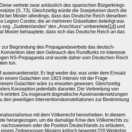
Diese vertrete zwar anlässlich des spanischen Bürgerkriegs
stütze (S. 73). Gleichzeitig würde die Sowjetunion durch die
ibt bei Mosler allerdings, dass das Deutsche Reich dieselben
 Legion Condor, die an mehreren Gräueltaten beteiligt war.
 sog. „Sudetenlandes“ den „Anschluss“ vorbereitete
[14]
und
al Mosler behauptete, dass sich das Deutsche Reich an das
t er zur Begründung des Propagandaverbots das deutsch-
e Konvention über den Gebrauch des Rundfunks im Interesse
h gegen NS-Propaganda und wurde daher vom Deutschen Reich
ten tun.
ff auseinandersetzt. Er legt weder dar, was unter dem Einsatz
f in einem Gutachten von 1923 intensiv mit der Frage
iesem Gutachten wäre zu erwarten gewesen. Gleichzeitig
slers Konzeption jedenfalls darunter. Die Verbreitung von
ht erörtert. Da insgesamt dogmatische Auseinandersetzungen
zu den jeweiligen Interventionskonstellationen zur Bestimmung
ionalsozialismus mit dem Völkerrecht hervorheben. In diesem
note herangezogen, um die damalige Krise des Völkerrechts zu
ten nachzuweisen oder die Position Deutschlands zu erläutern,
 einem Zeitgenossen Moslers kritisch bewertet.
[20]
Weiterhin