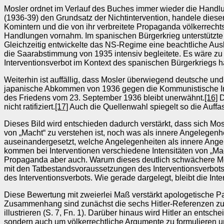
Mosler ordnet im Verlauf des Buches immer wieder die Handlun
(1936-39) den Grundsatz der Nichtintervention, handele diese
Komintern und die von ihr verbreitete Propaganda völkerrechts
Handlungen vornahm. Im spanischen Bürgerkrieg unterstützte 
Gleichzeitig entwickelte das NS-Regime eine beachtliche Aus
die Saarabstimmung von 1935 intensiv begleitete. Es wäre z
Interventionsverbot im Kontext des spanischen Bürgerkriegs ha
Weiterhin ist auffällig, dass Mosler überwiegend deutsche un
japanische Abkommen von 1936 gegen die Kommunistische Inte
des Friedens vom 23. September 1936 bleibt unerwähnt.
[16]
D
nicht ratifiziert.
[17]
Auch die Quellenwahl spiegelt so die Auffa
Dieses Bild wird entschieden dadurch verstärkt, dass sich Mos
von „Macht“ zu verstehen ist, noch was als innere Angelegenhei
auseinandergesetzt, welche Angelegenheiten als innere Angel
kommen bei Interventionen verschiedene Intensitäten von „Mach
Propaganda aber auch. Warum dieses deutlich schwächere Me
mit den Tatbestandsvoraussetzungen des Interventionsverbots 
des Interventionsverbots. Wie gerade dargelegt, bleibt die In
Diese Bewertung mit zweierlei Maß verstärkt apologetische Pa
Zusammenhang sind zunächst die sechs Hitler-Referenzen z
illustrieren (S. 7, Fn. 1). Darüber hinaus wird Hitler an ents
sondern auch um völkerrechtliche Argumente zu formulieren un