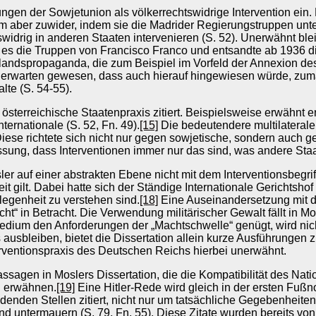
gen der Sowjetunion als völkerrechtswidrige Intervention ein. 
m aber zuwider, indem sie die Madrider Regierungstruppen unter
widrig in anderen Staaten intervenieren (S. 52). Unerwähnt ble
es die Truppen von Francisco Franco und entsandte ab 1936 die
landspropaganda, die zum Beispiel im Vorfeld der Annexion des
u erwarten gewesen, dass auch hierauf hingewiesen würde, zum
lte (S. 54-55).
d österreichische Staatenpraxis zitiert. Beispielsweise erwähn
rnationale (S. 52, Fn. 49).
[15]
Die bedeutendere multilateral
iese richtete sich nicht nur gegen sowjetische, sondern auc
ssung, dass Interventionen immer nur das sind, was andere Staa
ler auf einer abstrakten Ebene nicht mit dem Interventionsbegri
t gilt. Dabei hatte sich der Ständige Internationale Gerichtsho
egenheit zu verstehen sind.
[18]
Eine Auseinandersetzung mit d
t“ in Betracht. Die Verwendung militärischer Gewalt fällt in Mo
dium den Anforderungen der „Machtschwelle“ genügt, wird nic
ausbleiben, bietet die Dissertation allein kurze Ausführungen 
terventionspraxis des Deutschen Reichs hierbei unerwähnt.
ssagen in Moslers Dissertation, die die Kompatibilität des Nat
u erwähnen.
[19]
Eine Hitler-Rede wird gleich in der ersten Fuß
cheidenden Stellen zitiert, nicht nur um tatsächliche Gegebenhei
d untermauern (S. 79, Fn. 55). Diese Zitate wurden bereits von