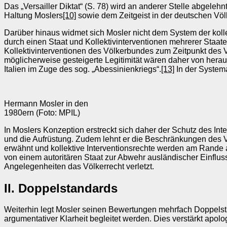
Das „Versailler Diktat“ (S. 78) wird an anderer Stelle abgele
Haltung Moslers
[10]
sowie dem Zeitgeist in der deutschen Völ
Darüber hinaus widmet sich Mosler nicht dem System der kolle
durch einen Staat und Kollektivinterventionen mehrerer Staaten
Kollektivinterventionen des Völkerbundes zum Zeitpunkt des 
möglicherweise gesteigerte Legitimität wären daher von he
Italien im Zuge des sog. „Abessinienkriegs“.
[13]
In der System
Hermann Mosler in den
1980ern (Foto: MPIL)
In Moslers Konzeption erstreckt sich daher der Schutz des In
und die Aufrüstung. Zudem lehnt er die Beschränkungen des V
erwähnt und kollektive Interventionsrechte werden am Rande a
von einem autoritären Staat zur Abwehr ausländischer Einflu
Angelegenheiten das Völkerrecht verletzt.
II. Doppelstandards
Weiterhin legt Mosler seinen Bewertungen mehrfach Doppelst
argumentativer Klarheit begleitet werden. Dies verstärkt apo