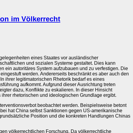
ion im Völkerrecht
ngelegenheiten eines Staates vor ausländischer
rtschaftlichen und sozialen Systeme gestaltet. Dies kann
en ein autoritäres System aufzubauen und zu verfestigen. Die
eingestuft werden. Andererseits beschränkt es aber auch den
 ihrer legitimatorischen Rhetorik bedarf es eines
sführung aufkommt. Aufgrund dieser Ausrichtung treten
igter dazu, Konflikte zu eskalieren. In dieser Hinsicht
 ihrer rhetorischen und ideologischen Grundlage ergibt.
terventionsverbot beobachtet werden. Beispielsweise betont
ei hat China selbst Sanktionen gegen US-amerikanische
rundsätzliche Position und die konkreten Handlungen Chinas
ligen völkerrechtlichen Forschung. Da völkerrechtliche