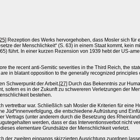
[25]
Rezeption des Werks hervorgehoben, dass Mosler sich für ein
tze der Menschlichkeit“ (S. 63) in einem Staat kommt, kein mild
 65) führt. In einer kurzen Rezension von 1939 hebt der US-amer
efore the recent anti-Semitic severities in the Third Reich, the st
re in blatant opposition to the generally recognized principles 
en Schwerpunkt der Arbeit.
[27]
Durch das Bekenntnis zur Humani
t, sofern es in der Zukunft zu schwereren Verletzungen der M
enschlichkeit bestehen.
och vertretbar war. Schließlich sah Mosler die Kriterien für ein
Jüd*innenverfolgung, die entschiedene Aufrüstung und Einführ
er Vertrags (unter anderem durch die Besetzung des Rheinland
gutegehalten werden, dass er das Interventionsverbot nicht vera
 dieses elementare Grundsätze der Menschlichkeit verletzt.
ich der zweiten eingangs skizzierten Ausrichtung zuordnen lasse