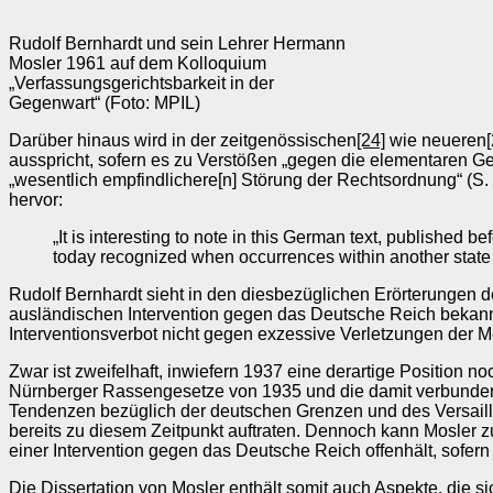
Rudolf Bernhardt und sein Lehrer Hermann
Mosler 1961 auf dem Kolloquium
„Verfassungsgerichtsbarkeit in der
Gegenwart“ (Foto: MPIL)
Darüber hinaus wird in der zeitgenössischen
[24]
wie neueren
ausspricht, sofern es zu Verstößen „gegen die elementaren Gese
„wesentlich empfindlichere[n] Störung der Rechtsordnung“ (S.
hervor:
„It is interesting to note in this German text, published b
today recognized when occurrences within another state a
Rudolf Bernhardt sieht in den diesbezüglichen Erörterungen d
ausländischen Intervention gegen das Deutsche Reich bekann
Interventionsverbot nicht gegen exzessive Verletzungen der M
Zwar ist zweifelhaft, inwiefern 1937 eine derartige Position n
Nürnberger Rassengesetze von 1935 und die damit verbundene 
Tendenzen bezüglich der deutschen Grenzen und des Versaill
bereits zu diesem Zeitpunkt auftraten. Dennoch kann Mosler zu
einer Intervention gegen das Deutsche Reich offenhält, sofern
Die Dissertation von Mosler enthält somit auch Aspekte, die s