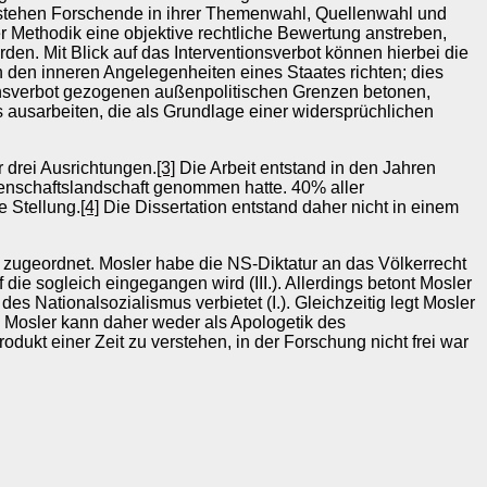
, stehen Forschende in ihrer Themenwahl, Quellenwahl und
 Methodik eine objektive rechtliche Bewertung anstreben,
den. Mit Blick auf das Interventionsverbot können hierbei die
 den inneren Angelegenheiten eines Staates richten; dies
ionsverbot gezogenen außenpolitischen Grenzen betonen,
 ausarbeiten, die als Grundlage einer widersprüchlichen
r drei Ausrichtungen.
[3]
Die Arbeit entstand in den Jahren
issenschaftslandschaft genommen hatte. 40% aller
e Stellung.
[4]
Die Dissertation entstand daher nicht in einem
g zugeordnet. Mosler habe die NS-Diktatur an das Völkerrecht
 die sogleich eingegangen wird (III.). Allerdings betont Mosler
 Nationalsozialismus verbietet (I.). Gleichzeitig legt Mosler
 Mosler kann daher weder als Apologetik des
ukt einer Zeit zu verstehen, in der Forschung nicht frei war