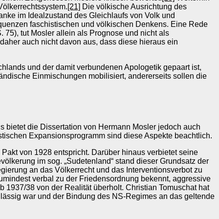
 Völkerrechtssystem.
[21]
Die völkische Ausrichtung des
nke im Idealzustand des Gleichlaufs von Volk und
sequenzen faschistischen und völkischen Denkens. Eine Rede
 75), tut Mosler allein als Prognose und nicht als
 daher auch nicht davon aus, dass diese hieraus ein
chlands und der damit verbundenen Apologetik gepaart ist,
ländische Einmischungen mobilisiert, andererseits sollen die
s bietet die Dissertation von Hermann Mosler jedoch auch
istischen Expansionsprogramm sind diese Aspekte beachtlich.
Pakt von 1928 entspricht. Darüber hinaus verbietet seine
evölkerung im sog. „Sudetenland“ stand dieser Grundsatz der
gierung an das Völkerrecht und das Interventionsverbot zu
 zumindest verbal zu der Friedensordnung bekennt, aggressive
1937/38 von der Realität überholt. Christian Tomuschat hat
zulässig war und der Bindung des NS-Regimes an das geltende