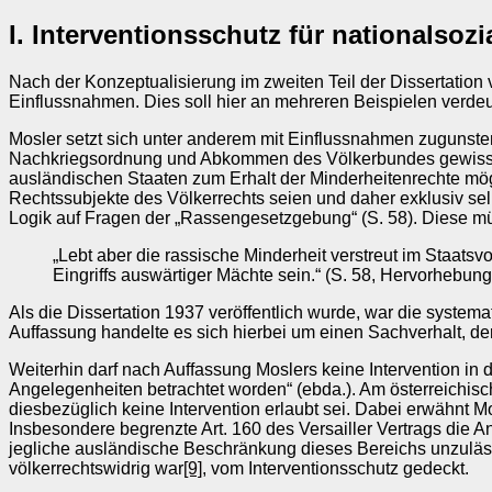
I. Interventionsschutz für nationalsozi
Nach der Konzeptualisierung im zweiten Teil der Dissertation 
Einflussnahmen. Dies soll hier an mehreren Beispielen verdeu
Mosler setzt sich unter anderem mit Einflussnahmen zugunsten 
Nachkriegsordnung und Abkommen des Völkerbundes gewissen S
ausländischen Staaten zum Erhalt der Minderheitenrechte mögl
Rechtssubjekte des Völkerrechts seien und daher exklusiv sel
Logik auf Fragen der „Rassengesetzgebung“ (S. 58). Diese müs
„Lebt aber die rassische Minderheit verstreut im Staatsvo
Eingriffs auswärtiger Mächte sein.“ (S. 58, Hervorhebung
Als die Dissertation 1937 veröffentlich wurde, war die syste
Auffassung handelte es sich hierbei um einen Sachverhalt, d
Weiterhin darf nach Auffassung Moslers keine Intervention in 
Angelegenheiten betrachtet worden“ (ebda.). Am österreichische
diesbezüglich keine Intervention erlaubt sei. Dabei erwähnt M
Insbesondere begrenzte Art. 160 des Versailler Vertrags die 
jegliche ausländische Beschränkung dieses Bereichs unzulässig
völkerrechtswidrig war
[9]
, vom Interventionsschutz gedeckt.