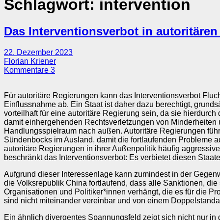
Schlagwort:
intervention
Das Interventionsverbot in autoritäre
22. Dezember 2023
Florian Kriener
Kommentare 3
Für autoritäre Regierungen kann das Interventionsverbot Fluc
Einflussnahme ab. Ein Staat ist daher dazu berechtigt, grundsä
vorteilhaft für eine autoritäre Regierung sein, da sie hierdu
damit einhergehenden Rechtsverletzungen von Minderheiten u
Handlungsspielraum nach außen. Autoritäre Regierungen führen 
Sündenbocks im Ausland, damit die fortlaufenden Probleme ad
autoritäre Regierungen in ihrer Außenpolitik häufig aggressive
beschränkt das Interventionsverbot: Es verbietet diesen Staat
Aufgrund dieser Interessenlage kann zumindest in der Gegenw
die Volksrepublik China fortlaufend, dass alle Sanktionen, die
Organisationen und Politiker*innen verhängt, die es für die P
sind nicht miteinander vereinbar und von einem Doppelstanda
Ein ähnlich divergentes Spannungsfeld zeigt sich nicht nur in 