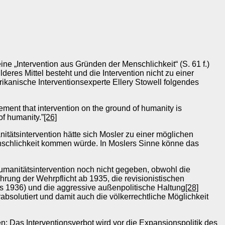
e „Intervention aus Gründen der Menschlichkeit“ (S. 61 f.)
eres Mittel besteht und die Intervention nicht zu einer
ikanische Interventionsexperte Ellery Stowell folgendes
atement that intervention on the ground of humanity is
of humanity.”
[26]
tätsintervention hätte sich Mosler zu einer möglichen
enschlichkeit kommen würde. In Moslers Sinne könne das
e Humanitätsintervention noch nicht gegeben, obwohl die
ung der Wehrpflicht ab 1935, die revisionistischen
s 1936) und die aggressive außenpolitische Haltung
[28]
bsolutiert und damit auch die völkerrechtliche Möglichkeit
n: Das Interventionsverbot wird vor die Expansionspolitik des