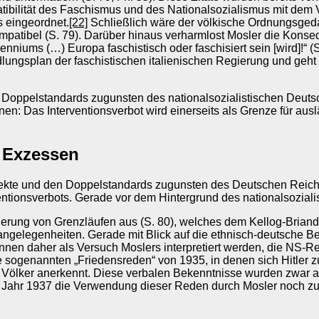
ompatibilität des Faschismus und des Nationalsozialismus mit dem
s eingeordnet.
[22]
Schließlich wäre der völkische Ordnungsgeda
ompatibel (S. 79). Darüber hinaus verharmlost Mosler die Kon
nniums (…) Europa faschistisch oder faschisiert sein [wird]!“ (S.
dlungsplan der faschistischen italienischen Regierung und geht
en Doppelstandards zugunsten des nationalsozialistischen Deuts
nen: Das Interventionsverbot wird einerseits als Grenze für aus
n Exzessen
ojekte und den Doppelstandards zugunsten des Deutschen Reich
entionsverbots. Gerade vor dem Hintergrund des nationalsozial
erung von Grenzläufen aus (S. 80), welches dem Kellog-Briand 
nangelegenheiten. Gerade mit Blick auf die ethnisch-deutsche B
nen daher als Versuch Moslers interpretiert werden, die NS-Re
die sogenannten „Friedensreden“ von 1935, in denen sich Hitler
Völker anerkennt. Diese verbalen Bekenntnisse wurden zwar ab 
 im Jahr 1937 die Verwendung dieser Reden durch Mosler noch 