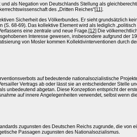
hnt und als Negation von Deutschlands Stellung als gleichberech
kerrechtswissenschaft des „Dritten Reiches“
[11]
.
ktiven Sicherheit des Völkerbundes. Er sieht grundsätzlich kei
 (S. 68-69). Das kollektive Element wird als lediglich „politis
Verfassens eine zentrale und neue Frage.
[12]
Die völkerrechtlic
rausgehobenen Interesse gewesen, insbesondere aufgrund der 
atisierung von Mosler kommen Kollektivinterventionen durch de
terventionsverbots auf bedeutende nationalsozialistische Proje
ersailler Vertrags ab oder lässt sie an entscheidender Stelle 
ls unbedeutend abgetan. Diese Konzeption entspricht der erste
ssnahme auf innere Angelegenheiten verwendet, selbst wenn di
andards zugunsten des Deutschen Reichs zugrunde, die von ei
logetische Passagen zugunsten des Nationalsozialismus.