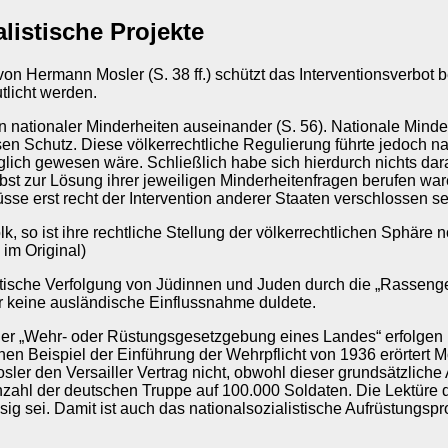
alistische Projekte
von Hermann Mosler (S. 38 ff.) schützt das Interventionsverbot 
tlicht werden.
nationaler Minderheiten auseinander (S. 56). Nationale Minderh
chutz. Diese völkerrechtliche Regulierung führte jedoch nach
ich gewesen wäre. Schließlich habe sich hierdurch nichts daran
bst zur Lösung ihrer jeweiligen Minderheitenfragen berufen war
se erst recht der Intervention anderer Staaten verschlossen se
lk, so ist ihre rechtliche Stellung der völkerrechtlichen Sphär
 im Original)
matische Verfolgung von Jüdinnen und Juden durch die „Rasseng
er keine ausländische Einflussnahme duldete.
der „Wehr- oder Rüstungsgesetzgebung eines Landes“ erfolgen (S
n Beispiel der Einführung der Wehrpflicht von 1936 erörtert Mosl
osler den Versailler Vertrag nicht, obwohl dieser grundsätzlic
Anzahl der deutschen Truppe auf 100.000 Soldaten. Die Lektüre 
 sei. Damit ist auch das nationalsozialistische Aufrüstungsproj