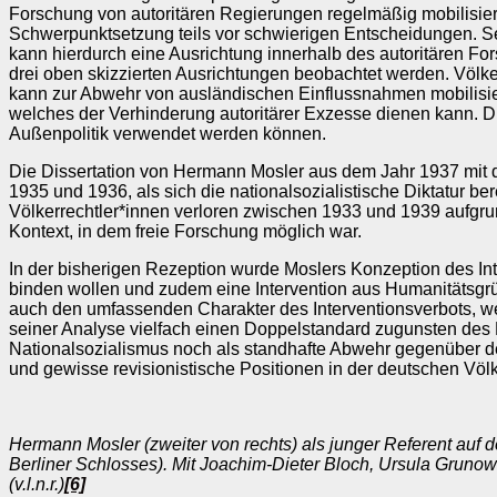
Forschung von autoritären Regierungen regelmäßig mobilisie
Schwerpunktsetzung teils vor schwierigen Entscheidungen. Se
kann hierdurch eine Ausrichtung innerhalb des autoritären For
drei oben skizzierten Ausrichtungen beobachtet werden. Völke
kann zur Abwehr von ausländischen Einflussnahmen mobilisie
welches der Verhinderung autoritärer Exzesse dienen kann. Dr
Außenpolitik verwendet werden können.
Die Dissertation von Hermann Mosler aus dem Jahr 1937 mit dem
1935 und 1936, als sich die nationalsozialistische Diktatur b
Völkerrechtler*innen verloren zwischen 1933 und 1939 aufgrund
Kontext, in dem freie Forschung möglich war.
In der bisherigen Rezeption wurde Moslers Konzeption des Int
binden wollen und zudem eine Intervention aus Humanitätsgr
auch den umfassenden Charakter des Interventionsverbots, wel
seiner Analyse vielfach einen Doppelstandard zugunsten des 
Nationalsozialismus noch als standhafte Abwehr gegenüber dem 
und gewisse revisionistische Positionen in der deutschen Vö
Hermann Mosler (zweiter von rechts) als junger Referent au
Berliner Schlosses). Mit
Joachim-Dieter Bloch, Ursula Grunow
(v.l.n.r.)
[6]