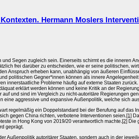
n Kontexten. Hermann Moslers Intervent
h und Segen zugleich sein. Einerseits schirmt es die inneren A
tzlich frei darüber zu entscheiden, wie er seine politischen, wi
rch den Anspruch erheben kann, unabhängig von äußeren Einflüss
nd politischen Gegner*innen können als innere Angelegenheit 
innerstaatliche Probleme häufig auf externe Staaten zurück. In
äquat erklärt werden können und keine Kritik an der Regierung
r auf und sind im Vergleich zu nicht-autoritäre Regierungen gene
en eine aggressive und expansive Außenpolitik, welche sich aus
art regelmäßig ein Doppelstandard bei der Berufung auf das In
 sich gegen China richten, verbotene Interventionen seien.
[1]
Dab
roteste in Hong Kong von 2019/20 verantwortlich machte.
[2]
Die g
rd geprägt.
der Außenpolitik autoritärer Staaten, sondern auch in der jewei