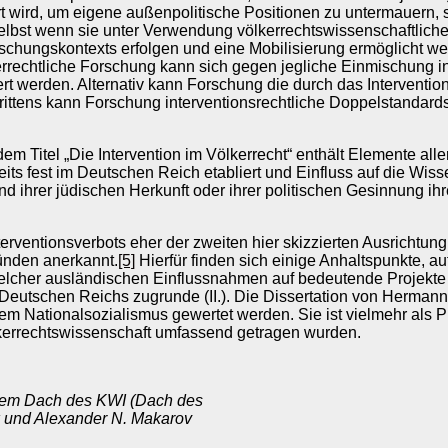
rt wird, um eigene außenpolitische Positionen zu untermauern
lbst wenn sie unter Verwendung völkerrechtswissenschaftlicher
schungskontexts erfolgen und eine Mobilisierung ermöglicht wer
rrechtliche Forschung kann sich gegen jegliche Einmischung in
rt werden. Alternativ kann Forschung die durch das Intervent
ittens kann Forschung interventionsrechtliche Doppelstandards
 Titel „Die Intervention im Völkerrecht“ enthält Elemente alle
ereits fest im Deutschen Reich etabliert und Einfluss auf die W
 ihrer jüdischen Herkunft oder ihrer politischen Gesinnung ihr
erventionsverbots eher der zweiten hier skizzierten Ausrichtun
ünden anerkannt.
[5]
Hierfür finden sich einige Anhaltspunkte, auf
cher ausländischen Einflussnahmen auf bedeutende Projekte des
Deutschen Reichs zugrunde (II.). Die Dissertation von Hermann
Nationalsozialismus gewertet werden. Sie ist vielmehr als Prod
lkerrechtswissenschaft umfassend getragen wurden.
f dem Dach des KWI (Dach des
 und Alexander N. Makarov