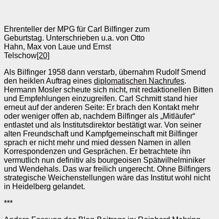
Ehrenteller der MPG für Carl Bilfinger zum
Geburtstag. Unterschrieben u.a. von Otto
Hahn, Max von Laue und Ernst
Telschow
[20]
Als Bilfinger 1958 dann verstarb, übernahm Rudolf Smend
den heiklen Auftrag eines
diplomatischen Nachrufes
.
Hermann Mosler scheute sich nicht, mit redaktionellen Bitten
und Empfehlungen einzugreifen. Carl Schmitt stand hier
erneut auf der anderen Seite: Er brach den Kontakt mehr
oder weniger offen ab, nachdem Bilfinger als „Mitläufer“
entlastet und als Institutsdirektor bestätigt war. Von seiner
alten Freundschaft und Kampfgemeinschaft mit Bilfinger
sprach er nicht mehr und mied dessen Namen in allen
Korrespondenzen und Gesprächen. Er betrachtete ihn
vermutlich nun definitiv als bourgeoisen Spätwilhelminiker
und Wendehals. Das war freilich ungerecht. Ohne Bilfingers
strategische Weichenstellungen wäre das Institut wohl nicht
in Heidelberg gelandet.
***