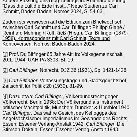
Andere Fassung des Blog-Beitrags in: Reinhard Mehring,
“Dass die Luft die Erde frisst…” Neue Studien zu Carl
Schmitt, Baden-Baden: Nomos 2024, S. 54-63.
Zudem sei verwiesen auf die Edition zum Briefwechsel
zwischen Carl Schmitt und Carl Bilfinger: Philipp Glahé /
Reinhard Mehring / Rolf Rieß (Hrsg.),
Carl Bilfinger (1879-
1958). Korrespondenz mit Carl Schmitt, Texte und
Kontroversen, Nomos: Baden-Baden 2024
.
[1]
Prof. Dr. Bilfinger 65 Jahre Alt, in: Volksgemeinschaft,
20.1. 1944, UAH PA 3303, Bl. 19.
[2]
Carl Bilfinger
, Notrecht, DJZ 36 (1931), Sp. 1421-1426.
[3]
Carl Bilfinger
, Verfassungsfrage und Staatsgerichtshof,
Zeitschrift für Politik 20 (1930), 81-99.
[4]
Dazu etwa:
Carl Bilfinger
, Völkerbundsrecht gegen
Völkerrecht, Berlin 1938; Der Völkerbund als Instrument
britischer Machtpolitik, München: Duncker & Humblot 1940;
Carl Bilfinger
, Das wahre Gesicht des Kelloggpaktes:
Angelsächsischer Imperialismus im Gewande des Rechts,
Essen: Essener Verlang-Anstalt 1942;
Carl Bilfinger
, Die
Stimson-Doktrin, Essen: Essener Verlag-Anstalt 1943.