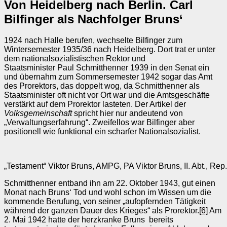
Von Heidelberg nach Berlin. Carl
Bilfinger als Nachfolger Bruns‘
1924 nach Halle berufen, wechselte Bilfinger zum
Wintersemester 1935/36 nach Heidelberg. Dort trat er unter
dem nationalsozialistischen Rektor und
Staatsminister Paul Schmitthenner 1939 in den Senat ein
und übernahm zum Sommersemester 1942 sogar das Amt
des Prorektors, das doppelt wog, da Schmitthenner als
Staatsminister oft nicht vor Ort war und die Amtsgeschäfte
verstärkt auf dem Prorektor lasteten. Der Artikel der
Volksgemeinschaft
spricht hier nur andeutend von
„Verwaltungserfahrung“. Zweifellos war Bilfinger aber
positionell wie funktional ein scharfer Nationalsozialist.
„Testament“ Viktor Bruns, AMPG, PA Viktor Bruns, II. Abt., Rep
Schmitthenner entband ihn am 22. Oktober 1943, gut einen
Monat nach Bruns‘ Tod und wohl schon im Wissen um die
kommende Berufung, von seiner „aufopfernden Tätigkeit
während der ganzen Dauer des Krieges“ als Prorektor.
[6]
Am
2. Mai 1942 hatte der herzkranke Bruns bereits