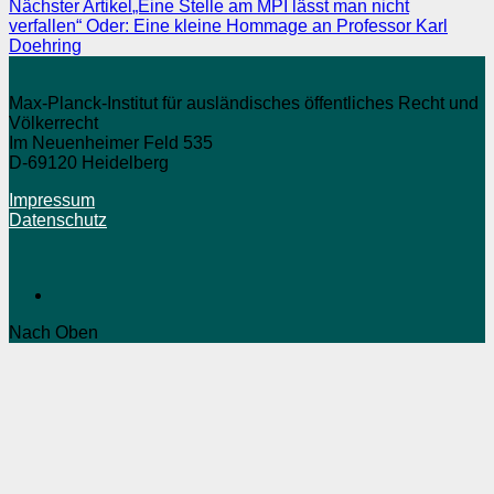
Nächster Artikel
„Eine Stelle am MPI lässt man nicht
verfallen“ Oder: Eine kleine Hommage an Professor Karl
Doehring
Max-Planck-Institut für ausländisches öffentliches Recht und
Völkerrecht
Im Neuenheimer Feld 535
D-69120 Heidelberg
Impressum
Datenschutz
Nach Oben