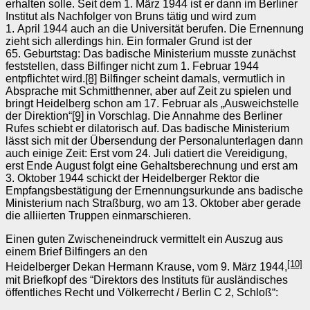
erhalten solle. Seit dem 1. März 1944 ist er dann im Berliner
Institut als Nachfolger von Bruns tätig und wird zum
1. April 1944 auch an die Universität berufen. Die Ernennung
zieht sich allerdings hin. Ein formaler Grund ist der
65. Geburtstag: Das badische Ministerium musste zunächst
feststellen, dass Bilfinger nicht zum 1. Februar 1944
entpflichtet wird.
[8]
Bilfinger scheint damals, vermutlich in
Absprache mit Schmitthenner, aber auf Zeit zu spielen und
bringt Heidelberg schon am 17. Februar als „Ausweichstelle
der Direktion“
[9]
in Vorschlag. Die Annahme des Berliner
Rufes schiebt er dilatorisch auf. Das badische Ministerium
lässt sich mit der Übersendung der Personalunterlagen dann
auch einige Zeit: Erst vom 24. Juli datiert die Vereidigung,
erst Ende August folgt eine Gehaltsberechnung und erst am
3. Oktober 1944 schickt der Heidelberger Rektor die
Empfangsbestätigung der Ernennungsurkunde ans badische
Ministerium nach Straßburg, wo am 13. Oktober aber gerade
die alliierten Truppen einmarschieren.
Einen guten Zwischeneindruck vermittelt ein Auszug aus
einem Brief Bilfingers an den
[10]
Heidelberger Dekan Hermann Krause, vom 9. März 1944,
mit Briefkopf des “Direktors des Instituts für ausländisches
öffentliches Recht und Völkerrecht / Berlin C 2, Schloß“: