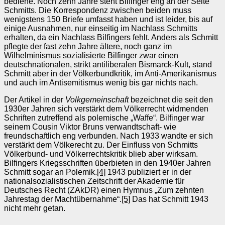
bediene. Noch zehn Jahre steht Bilfinger eng an der Seite
Schmitts. Die Korrespondenz zwischen beiden muss
wenigstens 150 Briefe umfasst haben und ist leider, bis auf
einige Ausnahmen, nur einseitig im Nachlass Schmitts
erhalten, da ein Nachlass Bilfingers fehlt. Anders als Schmitt
pflegte der fast zehn Jahre ältere, noch ganz im
Wilhelminismus sozialisierte Bilfinger zwar einen
deutschnationalen, strikt antiliberalen Bismarck‑Kult, stand
Schmitt aber in der Völkerbundkritik, im Anti‑Amerikanismus
und auch im Antisemitismus wenig bis gar nichts nach.
Der Artikel in der
Volkgemeinschaft
bezeichnet die seit den
1930er Jahren sich verstärkt dem Völkerrecht widmenden
Schriften zutreffend als polemische „Waffe“. Bilfinger war
seinem Cousin Viktor Bruns verwandtschaft‑ wie
freundschaftlich eng verbunden. Nach 1933 wandte er sich
verstärkt dem Völkerecht zu. Der Einfluss von Schmitts
Völkerbund‑ und Völkerrechtskritik blieb aber wirksam.
Bilfingers Kriegsschriften überbieten in den 1940er Jahren
Schmitt sogar an Polemik.
[4]
1943 publiziert er in der
nationalsozialistischen Zeitschrift der Akademie für
Deutsches Recht (ZAkDR) einen Hymnus „Zum zehnten
Jahrestag der Machtübernahme“.
[5]
Das hat Schmitt 1943
nicht mehr getan.