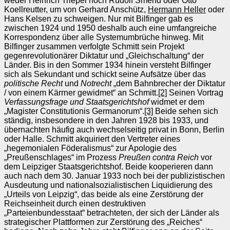
weder Heinrich Triepel noch Rudolf Smend oder Otto
Koellreutter, um von Gerhard Anschütz,
Hermann Heller
oder
Hans Kelsen zu schweigen. Nur mit Bilfinger gab es
zwischen 1924 und 1950 deshalb auch eine umfangreiche
Korrespondenz über alle Systemumbrüche hinweg. Mit
Bilfinger zusammen verfolgte Schmitt sein Projekt
gegenrevolutionärer Diktatur und „Gleichschaltung“ der
Länder. Bis in den Sommer 1934 hinein versteht Bilfinger
sich als Sekundant und schickt seine Aufsätze über das
politische Recht
und
Notrecht
„dem Bahnbrecher der Diktatur
/ von einem Kärrner gewidmet“ an Schmitt.
[2]
Seinen Vortrag
Verfassungsfrage und Staatsgerichtshof
widmet er dem
„Magister Constitutionis Germanorum“.
[3]
Beide sehen sich
ständig, insbesondere in den Jahren 1928 bis 1933, und
übernachten häufig auch wechselseitig privat in Bonn, Berlin
oder Halle. Schmitt akquiriert den Vertreter eines
„hegemonialen Föderalismus“ zur Apologie des
„Preußenschlages“ im Prozess
Preußen contra Reich
vor
dem Leipziger Staatsgerichtshof. Beide kooperieren dann
auch nach dem 30. Januar 1933 noch bei der publizistischen
Ausdeutung und nationalsozialistischen Liquidierung des
„Urteils von Leipzig“, das beide als eine Zerstörung der
Reichseinheit durch einen destruktiven
„Parteienbundesstaat“ betrachteten, der sich der Länder als
strategischer Plattformen zur Zerstörung des „Reiches“