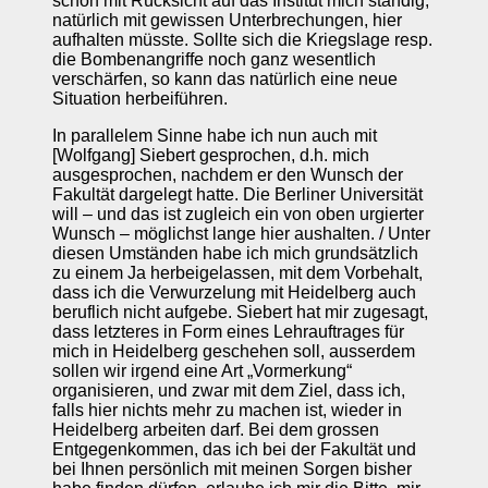
schon mit Rücksicht auf das Institut mich ständig,
natürlich mit gewissen Unterbrechungen, hier
aufhalten müsste. Sollte sich die Kriegslage resp.
die Bombenangriffe noch ganz wesentlich
verschärfen, so kann das natürlich eine neue
Situation herbeiführen.
In parallelem Sinne habe ich nun auch mit
[Wolfgang] Siebert gesprochen, d.h. mich
ausgesprochen, nachdem er den Wunsch der
Fakultät dargelegt hatte. Die Berliner Universität
will – und das ist zugleich ein von oben urgierter
Wunsch – möglichst lange hier aushalten. / Unter
diesen Umständen habe ich mich grundsätzlich
zu einem Ja herbeigelassen, mit dem Vorbehalt,
dass ich die Verwurzelung mit Heidelberg auch
beruflich nicht aufgebe. Siebert hat mir zugesagt,
dass letzteres in Form eines Lehrauftrages für
mich in Heidelberg geschehen soll, ausserdem
sollen wir irgend eine Art „Vormerkung“
organisieren, und zwar mit dem Ziel, dass ich,
falls hier nichts mehr zu machen ist, wieder in
Heidelberg arbeiten darf. Bei dem grossen
Entgegenkommen, das ich bei der Fakultät und
bei Ihnen persönlich mit meinen Sorgen bisher