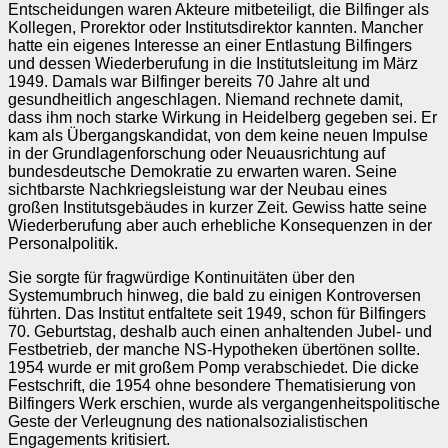
Entscheidungen waren Akteure mitbeteiligt, die Bilfinger als
Kollegen, Prorektor oder Institutsdirektor kannten. Mancher
hatte ein eigenes Interesse an einer Entlastung Bilfingers
und dessen Wiederberufung in die Institutsleitung im März
1949. Damals war Bilfinger bereits 70 Jahre alt und
gesundheitlich angeschlagen. Niemand rechnete damit,
dass ihm noch starke Wirkung in Heidelberg gegeben sei. Er
kam als Übergangskandidat, von dem keine neuen Impulse
in der Grundlagenforschung oder Neuausrichtung auf
bundesdeutsche Demokratie zu erwarten waren. Seine
sichtbarste Nachkriegsleistung war der Neubau eines
großen Institutsgebäudes in kurzer Zeit. Gewiss hatte seine
Wiederberufung aber auch erhebliche Konsequenzen in der
Personalpolitik.
Sie sorgte für fragwürdige Kontinuitäten über den
Systemumbruch hinweg, die bald zu einigen Kontroversen
führten. Das Institut entfaltete seit 1949, schon für Bilfingers
70. Geburtstag, deshalb auch einen anhaltenden Jubel‑ und
Festbetrieb, der manche NS‑Hypotheken übertönen sollte.
1954 wurde er mit großem Pomp verabschiedet. Die dicke
Festschrift, die 1954 ohne besondere Thematisierung von
Bilfingers Werk erschien, wurde als vergangenheitspolitische
Geste der Verleugnung des nationalsozialistischen
Engagements kritisiert.