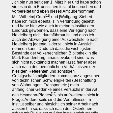
„Ich bin nun seit dem 1. März hier und habe schon
vieles in dem Brunsschen Institut besprochen und
vorbereitet und eben dieses Amt übernommen.
[11]
Mit [Wilhelm] Groh
und [Wolfgang] Siebert
habe ich mich ebenfalls in Verbindung gesetzt
und habe hier wie auch in meinem Institut den
Eindruck gewonnen, dass eine Verlegung nach
Heidelberg nicht durchführbar ist und dass ich
auch die Abzweigung einer Ausweichstelle nach
Heidelberg jedenfalls derzeit nicht in Aussicht
nehmen kann. Dadurch dass die wichtigsten
Bestände der völkerrechtlichen Bibliothek in die
Mark Brandenburg hinaus evakuiert sind, was
sich nicht rückgängig machen lässt, ferner aber
auch nach den persönlichen Verhältnissen der
hiesigen Referenten und sonstigen
Gefolgschaftsmitgliedern kommt ganz abgesehen
von technischen Schwierigkeiten (Beschaffung
von Wohnungen, Transport etc.) mein
anfänglicher Gedanke eines Versuchs in der Art
[12]
des Heymann-Planes
bis auf weiteres nicht in
Frage. Andererseits sind die Verhältnisse im
Institut selber und hinsichtlich seiner Arbeit nach
aussen hin so, dass ich nach den Osterferien