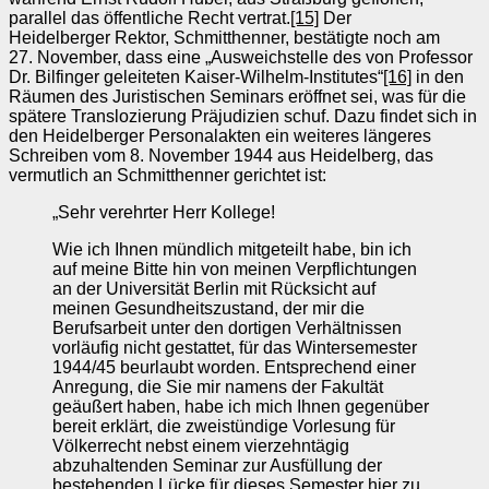
parallel das öffentliche Recht vertrat.
[15]
Der
Heidelberger Rektor, Schmitthenner, bestätigte noch am
27. November, dass eine „Ausweichstelle des von Professor
Dr. Bilfinger geleiteten Kaiser‑Wilhelm‑Institutes“
[16]
in den
Räumen des Juristischen Seminars eröffnet sei, was für die
spätere Translozierung Präjudizien schuf. Dazu findet sich in
den Heidelberger Personalakten ein weiteres längeres
Schreiben vom 8. November 1944 aus Heidelberg, das
vermutlich an Schmitthenner gerichtet ist:
„Sehr verehrter Herr Kollege!
Wie ich Ihnen mündlich mitgeteilt habe, bin ich
auf meine Bitte hin von meinen Verpflichtungen
an der Universität Berlin mit Rücksicht auf
meinen Gesundheitszustand, der mir die
Berufsarbeit unter den dortigen Verhältnissen
vorläufig nicht gestattet, für das Wintersemester
1944/45 beurlaubt worden. Entsprechend einer
Anregung, die Sie mir namens der Fakultät
geäußert haben, habe ich mich Ihnen gegenüber
bereit erklärt, die zweistündige Vorlesung für
Völkerrecht nebst einem vierzehntägig
abzuhaltenden Seminar zur Ausfüllung der
bestehenden Lücke für dieses Semester hier zu