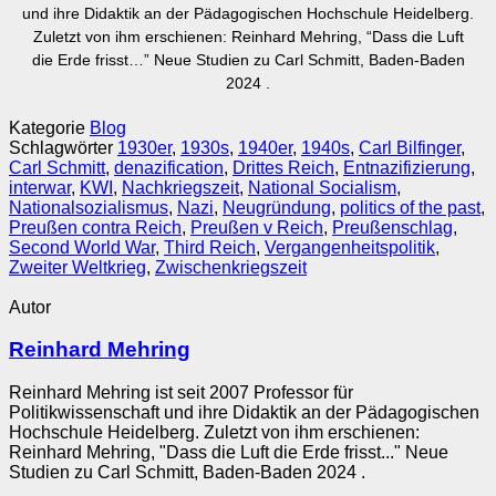
und ihre Didaktik an der Pädagogischen Hochschule Heidelberg.
Zuletzt von ihm erschienen: Reinhard Mehring, “Dass die Luft
die Erde frisst…” Neue Studien zu Carl Schmitt, Baden-Baden
2024 .
Kategorie
Blog
Schlagwörter
1930er
,
1930s
,
1940er
,
1940s
,
Carl Bilfinger
,
Carl Schmitt
,
denazification
,
Drittes Reich
,
Entnazifizierung
,
interwar
,
KWI
,
Nachkriegszeit
,
National Socialism
,
Nationalsozialismus
,
Nazi
,
Neugründung
,
politics of the past
,
Preußen contra Reich
,
Preußen v Reich
,
Preußenschlag
,
Second World War
,
Third Reich
,
Vergangenheitspolitik
,
Zweiter Weltkrieg
,
Zwischenkriegszeit
Autor
Reinhard Mehring
Reinhard Mehring ist seit 2007 Professor für
Politikwissenschaft und ihre Didaktik an der Pädagogischen
Hochschule Heidelberg. Zuletzt von ihm erschienen:
Reinhard Mehring, "Dass die Luft die Erde frisst..." Neue
Studien zu Carl Schmitt, Baden-Baden 2024 .