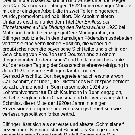
Dienst in die Wissenschaft um und wurde unter der Regie
von Carl Sartorius in Tübingen 1922 binnen weniger Monate
mit einer einzigen Arbeit, die in zwei Teilen eingereicht
wurde, promoviert und habilitiert. Die Arbeit mittleren
Umfangs erschien unter dem Titel
Der Einfluss der
Einzelstaaten auf die Bildung des Reichswillens
1923 bei
Mohr und blieb die einzige größere Monographie, die
Bilfinger publizierte. In den damaligen Föderalismusdebatten
vertrat sie eine vermittelnde Position, die weder die
preußische noch die bayerische Sicht teilte und sich in der
Gewichtung von Preußen und Deutschland zu einem
„hegemonialen Föderalismus“ und Unitarismus bekannte.
Auf der ersten Tagung der Staatsrechtslehrervereinigung in
Jena 1924 referierte Bilfinger darüber neben
Gerhard Anschütz. Dort begegnete er auch erstmals wohl
Carl Schmitt, der über „Die Diktatur des Reichspräsidenten“
sprach. Umgehend im Sommersemester 1924 als
Lehrstuhlvertreter für Erich Kaufmann in Bonn engagiert,
verfiel er sogleich dem Charisma und der Verfassungslehre
Schmitts, die er Mitte der 1920er Jahre in einigen
Rezensionen rezipierte und verfassungstheoretisch wie
verfassungspolitisch fortan vertrat.
Bilfinger lässt sich als der erste und älteste „Schmittianer“
bezeichnen. Niemand stand Schmitt als Kollege näher: