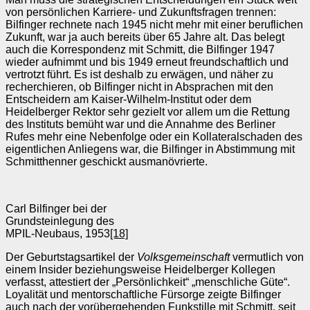
von persönlichen Karriere‑ und Zukunftsfragen trennen:
Bilfinger rechnete nach 1945 nicht mehr mit einer beruflichen
Zukunft, war ja auch bereits über 65 Jahre alt. Das belegt
auch die Korrespondenz mit Schmitt, die Bilfinger 1947
wieder aufnimmt und bis 1949 erneut freundschaftlich und
vertrotzt führt. Es ist deshalb zu erwägen, und näher zu
recherchieren, ob Bilfinger nicht in Absprachen mit den
Entscheidern am Kaiser-Wilhelm-Institut oder dem
Heidelberger Rektor sehr gezielt vor allem um die Rettung
des Instituts bemüht war und die Annahme des Berliner
Rufes mehr eine Nebenfolge oder ein Kollateralschaden des
eigentlichen Anliegens war, die Bilfinger in Abstimmung mit
Schmitthenner geschickt ausmanövrierte.
Carl Bilfinger bei der
Grundsteinlegung des
MPIL‑Neubaus, 1953
[18]
Der Geburtstagsartikel der
Volksgemeinschaft
vermutlich von
einem Insider beziehungsweise Heidelberger Kollegen
verfasst, attestiert der „Persönlichkeit“ „menschliche Güte“.
Loyalität und mentorschaftliche Fürsorge zeigte Bilfinger
auch nach der vorübergehenden Funkstille mit Schmitt, seit