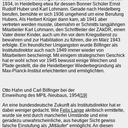
1934, in Heidelberg etwa für dessen Bonner Schüler Ernst
Rudolf Huber und Karl Lohmann. Gerade nach Heidelberg
berufen, bemühte er sich 1936 umgehend um eine Berufung
Hubers. Als Herbert Krüger dann kam, ab 1941 aber
vertreten werden musste, übernahm er Schmitts langjährigen
Mitarbeiter Karl Lohmann, den Schriftleiter der ZAkDR, einen
Vater dreier Kinder, auch um ihn vor dem Kriegsdienst zu
bewahren und zur Habilitation zu führen, die im März 1943
erfolgte. Ein freundlicher Umgangston wurde Bilfinger als
Institutsdirektor auch nach 1949 immer wieder von
Mitarbeitern bescheinigt. Mit einigem strategischen Geschick
hat er wohl schon vor 1945 bewusst einige Weichen und
Pfade gestellt, die die Heidelberger Wiederbegründung als
Max‑Planck‑Institut erleichterten und ermöglichten.
Otto Hahn und Carl Bilfinger bei der
Einweihung des MPIL-Neubaus, 1954
[19]
An eine bundesdeutsche Zukunft als Institutsdirektor hat er
dabei weniger gedacht. Wie
Felix Lange
akribisch ermittelte,
wurde sie erst durch mancherlei Umstände und eine
geradezu unwahrscheinliche, aus heutiger Sicht gewiss
falsche Einstufung als „Mitläufer“ ermöglicht. An diesen