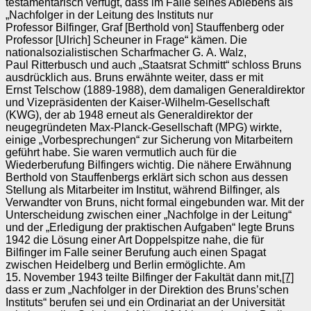
testamentarisch verfügt, dass im Falle seines Ablebens als
„Nachfolger in der Leitung des Instituts nur
Professor Bilfinger, Graf [Berthold von] Stauffenberg oder
Professor [Ulrich] Scheuner in Frage“ kämen. Die
nationalsozialistischen Scharfmacher G. A. Walz,
Paul Ritterbusch und auch „Staatsrat Schmitt“ schloss Bruns
ausdrücklich aus. Bruns erwähnte weiter, dass er mit
Ernst Telschow (1889‑1988), dem damaligen Generaldirektor
und Vizepräsidenten der Kaiser-Wilhelm-Gesellschaft
(KWG), der ab 1948 erneut als Generaldirektor der
neugegründeten Max-Planck-Gesellschaft (MPG) wirkte,
einige „Vorbesprechungen“ zur Sicherung von Mitarbeitern
geführt habe. Sie waren vermutlich auch für die
Wiederberufung Bilfingers wichtig. Die nähere Erwähnung
Berthold von Stauffenbergs erklärt sich schon aus dessen
Stellung als Mitarbeiter im Institut, während Bilfinger, als
Verwandter von Bruns, nicht formal eingebunden war. Mit der
Unterscheidung zwischen einer „Nachfolge in der Leitung“
und der „Erledigung der praktischen Aufgaben“ legte Bruns
1942 die Lösung einer Art Doppelspitze nahe, die für
Bilfinger im Falle seiner Berufung auch einen Spagat
zwischen Heidelberg und Berlin ermöglichte. Am
15. November 1943 teilte Bilfinger der Fakultät dann mit,
[7]
dass er zum „Nachfolger in der Direktion des Bruns’schen
Instituts“ berufen sei und ein Ordinariat an der Universität