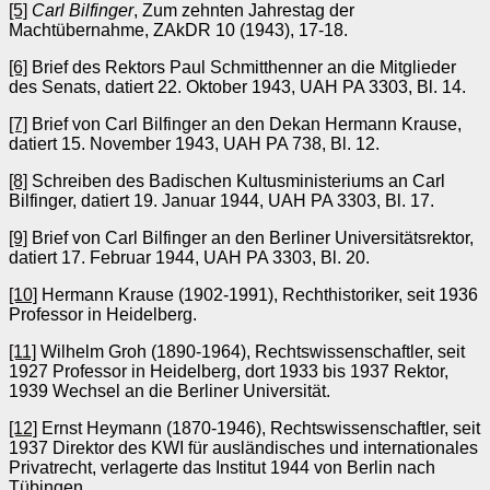
[5]
Carl Bilfinger
, Zum zehnten Jahrestag der
Machtübernahme, ZAkDR 10 (1943), 17-18.
[6]
Brief des Rektors Paul Schmitthenner an die Mitglieder
des Senats, datiert 22. Oktober 1943, UAH PA 3303, Bl. 14.
[7]
Brief von Carl Bilfinger an den Dekan Hermann Krause,
datiert 15. November 1943, UAH PA 738, Bl. 12.
[8]
Schreiben des Badischen Kultusministeriums an Carl
Bilfinger, datiert 19. Januar 1944, UAH PA 3303, Bl. 17.
[9]
Brief von Carl Bilfinger an den Berliner Universitätsrektor,
datiert 17. Februar 1944, UAH PA 3303, Bl. 20.
[10]
Hermann Krause (1902-1991), Rechthistoriker, seit 1936
Professor in Heidelberg.
[11]
Wilhelm Groh (1890-1964), Rechtswissenschaftler, seit
1927 Professor in Heidelberg, dort 1933 bis 1937 Rektor,
1939 Wechsel an die Berliner Universität.
[12]
Ernst Heymann (1870-1946), Rechtswissenschaftler, seit
1937 Direktor des KWI für ausländisches und internationales
Privatrecht, verlagerte das Institut 1944 von Berlin nach
Tübingen.