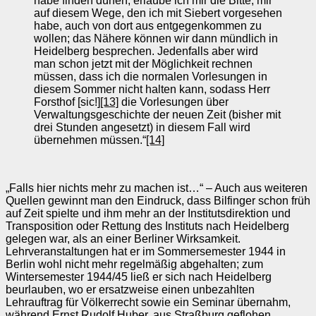
habe finden dürfen, erlaube ich mir die Bitte, mir
auf diesem Wege, den ich mit Siebert vorgesehen
habe, auch von dort aus entgegenkommen zu
wollen; das Nähere können wir dann mündlich in
Heidelberg besprechen. Jedenfalls aber wird
man schon jetzt mit der Möglichkeit rechnen
müssen, dass ich die normalen Vorlesungen in
diesem Sommer nicht halten kann, sodass Herr
Forsthof [sic!]
[13]
die Vorlesungen über
Verwaltungsgeschichte der neuen Zeit (bisher mit
drei Stunden angesetzt) in diesem Fall wird
übernehmen müssen.“
[14]
„Falls hier nichts mehr zu machen ist…“ – Auch aus weiteren
Quellen gewinnt man den Eindruck, dass Bilfinger schon früh
auf Zeit spielte und ihm mehr an der Institutsdirektion und
Transposition oder Rettung des Instituts nach Heidelberg
gelegen war, als an einer Berliner Wirksamkeit.
Lehrveranstaltungen hat er im Sommersemester 1944 in
Berlin wohl nicht mehr regelmäßig abgehalten; zum
Wintersemester 1944/45 ließ er sich nach Heidelberg
beurlauben, wo er ersatzweise einen unbezahlten
Lehrauftrag für Völkerrecht sowie ein Seminar übernahm,
während Ernst Rudolf Huber, aus Straßburg geflohen,