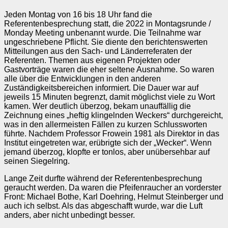
Jeden Montag von 16 bis 18 Uhr fand die
Referentenbesprechung statt, die 2022 in Montagsrunde /
Monday Meeting unbenannt wurde. Die Teilnahme war
ungeschriebene Pflicht. Sie diente den berichtenswerten
Mitteilungen aus den Sach- und Länderreferaten der
Referenten. Themen aus eigenen Projekten oder
Gastvorträge waren die eher seltene Ausnahme. So waren
alle über die Entwicklungen in den anderen
Zuständigkeitsbereichen informiert. Die Dauer war auf
jeweils 15 Minuten begrenzt, damit möglichst viele zu Wort
kamen. Wer deutlich überzog, bekam unauffällig die
Zeichnung eines „heftig klingelnden Weckers“ durchgereicht,
was in den allermeisten Fällen zu kurzen Schlussworten
führte. Nachdem Professor Frowein 1981 als Direktor in das
Institut eingetreten war, erübrigte sich der „Wecker“. Wenn
jemand überzog, klopfte er tonlos, aber unübersehbar auf
seinen Siegelring.
Lange Zeit durfte während der Referentenbesprechung
geraucht werden. Da waren die Pfeifenraucher an vorderster
Front: Michael Bothe, Karl Doehring, Helmut Steinberger und
auch ich selbst. Als das abgeschafft wurde, war die Luft
anders, aber nicht unbedingt besser.