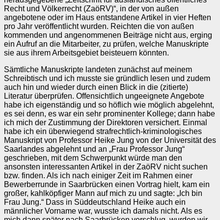
Recht und Völkerrecht (ZaöRV)“, in der von außen
angebotene oder im Haus entstandene Artikel in vier Heften
pro Jahr veröffentlicht wurden. Reichten die von außen
kommenden und angenommenen Beiträge nicht aus, erging
ein Aufruf an die Mitarbeiter, zu prüfen, welche Manuskripte
sie aus ihrem Arbeitsgebiet beisteuern könnten.
Sämtliche Manuskripte landeten zunächst auf meinem
Schreibtisch und ich musste sie gründlich lesen und zudem
auch hin und wieder durch einen Blick in die (zitierte)
Literatur überprüfen. Offensichtlich ungeeignete Angebote
habe ich eigenständig und so höflich wie möglich abgelehnt,
es sei denn, es war ein sehr prominenter Kollege; dann habe
ich mich der Zustimmung der Direktoren versichert. Einmal
habe ich ein überwiegend strafrechtlich-kriminologisches
Manuskript von Professor Heike Jung von der Universität des
Saarlandes abgelehnt und an „Frau Professor Jung“
geschrieben, mit dem Schwerpunkt würde man den
ansonsten interessanten Artikel in der ZaöRV nicht suchen
bzw. finden. Als ich nach einiger Zeit im Rahmen einer
Bewerberrunde in Saarbrücken einen Vortrag hielt, kam ein
großer, kahlköpfiger Mann auf mich zu und sagte: „Ich bin
Frau Jung.“ Dass in Süddeutschland Heike auch ein
männlicher Vorname war, wusste ich damals nicht. Als es
mich dann später nach Saarbrücken verschlug, wurden wir