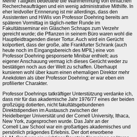
Meine Tätigkeit bedeutete die Wahrnehmung von einfachen
Rechercheaufträgen und ein wenig administrative Mithilfe. In
eher leidvoller Erinnerung ist mir allerdings, dass den
Assistenten und HiWis von Professor Doehring bereits am
späteren Vormittag in täglich‑netter Runde im
Fakultätsseminar ein Gläschen Schnaps zum Verzehr
gereicht wurde; die Pflanzen in seinem Büro waren wohl die
Hauptleidtragenden dieser Tortur. Auch wird ein Gerücht
kolportiert, dass der große, alte Frankfurter Schrank (auch
heute noch im Eingangsbereich des MPIL) eine von
Professor Doehring gesponserte Minibar enthielt; aus
eigener Anschauung vermag ich dieses Gerücht weder zu
bestätigen noch aus der Welt zu schaffen. Überhaupt
kursieren wohl über kaum einen ehemaligen Direktor mehr
Anekdoten als über Professor Doehring; er war eben ein
profilierter Charakter.
Professor Doehrings tatkräftiger Unterstützung verdanke ich,
dass mir für das akademische Jahr 1976/77 eines der beiden
großzügig dotierten, nicht fakultätsgebundenen
Direktstipendien im Austausch zwischen der
Heidelberger Universität und der Cornell University, Ithaca,
New York, zugesprochen wurde. Das Jahr an der
Cornell Law School war ein großartiges akademisches und
persönlich prägendes Erlebnis. Der dort erworbene