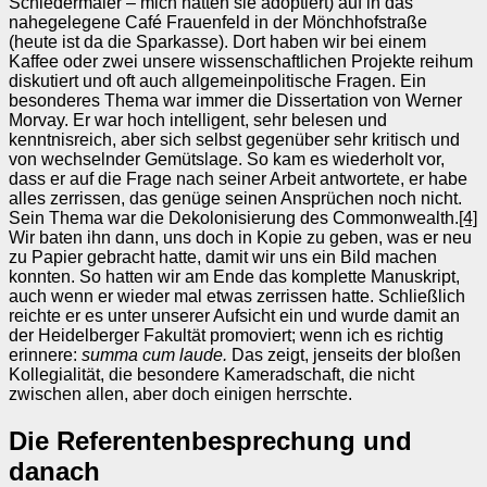
Schiedermaier – mich hatten sie adoptiert) auf in das
nahegelegene Café Frauenfeld in der Mönchhofstraße
(heute ist da die Sparkasse). Dort haben wir bei einem
Kaffee oder zwei unsere wissenschaftlichen Projekte reihum
diskutiert und oft auch allgemeinpolitische Fragen. Ein
besonderes Thema war immer die Dissertation von Werner
Morvay. Er war hoch intelligent, sehr belesen und
kenntnisreich, aber sich selbst gegenüber sehr kritisch und
von wechselnder Gemütslage. So kam es wiederholt vor,
dass er auf die Frage nach seiner Arbeit antwortete, er habe
alles zerrissen, das genüge seinen Ansprüchen noch nicht.
Sein Thema war die Dekolonisierung des Commonwealth.
[4]
Wir baten ihn dann, uns doch in Kopie zu geben, was er neu
zu Papier gebracht hatte, damit wir uns ein Bild machen
konnten. So hatten wir am Ende das komplette Manuskript,
auch wenn er wieder mal etwas zerrissen hatte. Schließlich
reichte er es unter unserer Aufsicht ein und wurde damit an
der Heidelberger Fakultät promoviert; wenn ich es richtig
erinnere:
summa cum laude.
Das zeigt, jenseits der bloßen
Kollegialität, die besondere Kameradschaft, die nicht
zwischen allen, aber doch einigen herrschte.
Die Referentenbesprechung und
danach