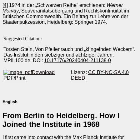
[4]
1974 in der „Schwarzen Reihe“ erschienen:
Werner
Morvay
, Souveränitätsübergang und Rechtskontinuität im
Britischen Commonwealth. Ein Beitrag zur Lehre von der
Staatensukzession, Heidelberg: Springer 1974.
Suggested Citation:
Torsten Stein, Von Pfeifenrauch und „klingelnden Weckern“.
Das Institut in den siebziger und achtziger Jahren,
MPIL100.de, DOI:
10.17176/20240404-211138-0
Download
Lizenz:
CC BY-NC-SA 4.0
PDF/Print
DEED
English
From Berlin to Heidelberg. How I
Joined the Institute in 1968
I first came into contact with the Max Planck Institute for