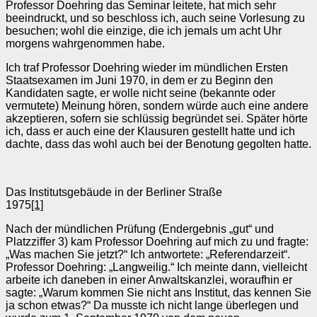
Professor Doehring das Seminar leitete, hat mich sehr
beeindruckt, und so beschloss ich, auch seine Vorlesung zu
besuchen; wohl die einzige, die ich jemals um acht Uhr
morgens wahrgenommen habe.
Ich traf Professor Doehring wieder im mündlichen Ersten
Staatsexamen im Juni 1970, in dem er zu Beginn den
Kandidaten sagte, er wolle nicht seine (bekannte oder
vermutete) Meinung hören, sondern würde auch eine andere
akzeptieren, sofern sie schlüssig begründet sei. Später hörte
ich, dass er auch eine der Klausuren gestellt hatte und ich
dachte, dass das wohl auch bei der Benotung gegolten hatte.
Das Institutsgebäude in der Berliner Straße
1975
[1]
Nach der mündlichen Prüfung (Endergebnis „gut“ und
Platzziffer 3) kam Professor Doehring auf mich zu und fragte:
„Was machen Sie jetzt?“ Ich antwortete: „Referendarzeit“.
Professor Doehring: „Langweilig.“ Ich meinte dann, vielleicht
arbeite ich daneben in einer Anwaltskanzlei, woraufhin er
sagte: „Warum kommen Sie nicht ans Institut, das kennen Sie
ja schon etwas?“ Da musste ich nicht lange überlegen und