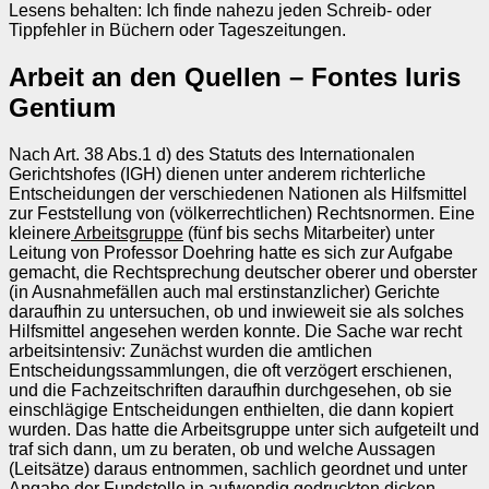
Lesens behalten: Ich finde nahezu jeden Schreib- oder
Tippfehler in Büchern oder Tageszeitungen.
Arbeit an den Quellen
–
Fontes Iuris
Gentium
Nach Art. 38 Abs.1 d) des Statuts des Internationalen
Gerichtshofes (IGH) dienen unter anderem richterliche
Entscheidungen der verschiedenen Nationen als Hilfsmittel
zur Feststellung von (völkerrechtlichen) Rechtsnormen. Eine
kleinere
Arbeitsgruppe
(fünf bis sechs Mitarbeiter) unter
Leitung von Professor Doehring hatte es sich zur Aufgabe
gemacht, die Rechtsprechung deutscher oberer und oberster
(in Ausnahmefällen auch mal erstinstanzlicher) Gerichte
daraufhin zu untersuchen, ob und inwieweit sie als solches
Hilfsmittel angesehen werden konnte. Die Sache war recht
arbeitsintensiv: Zunächst wurden die amtlichen
Entscheidungssammlungen, die oft verzögert erschienen,
und die Fachzeitschriften daraufhin durchgesehen, ob sie
einschlägige Entscheidungen enthielten, die dann kopiert
wurden. Das hatte die Arbeitsgruppe unter sich aufgeteilt und
traf sich dann, um zu beraten, ob und welche Aussagen
(Leitsätze) daraus entnommen, sachlich geordnet und unter
Angabe der Fundstelle in aufwendig gedruckten dicken