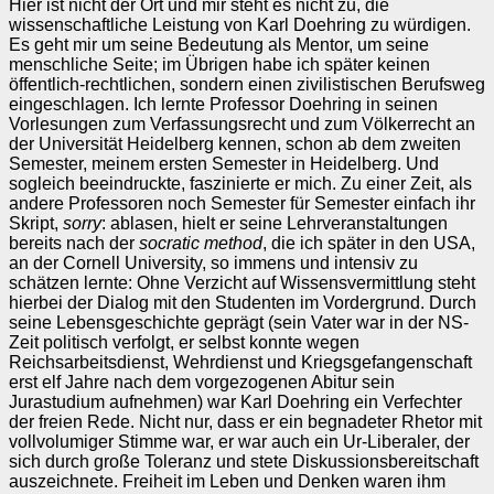
Hier ist nicht der Ort und mir steht es nicht zu, die
wissenschaftliche Leistung von Karl Doehring zu würdigen.
Es geht mir um seine Bedeutung als Mentor, um seine
menschliche Seite; im Übrigen habe ich später keinen
öffentlich-rechtlichen, sondern einen zivilistischen Berufsweg
eingeschlagen. Ich lernte Professor Doehring in seinen
Vorlesungen zum Verfassungsrecht und zum Völkerrecht an
der Universität Heidelberg kennen, schon ab dem zweiten
Semester, meinem ersten Semester in Heidelberg. Und
sogleich beeindruckte, faszinierte er mich. Zu einer Zeit, als
andere Professoren noch Semester für Semester einfach ihr
Skript,
sorry
: ablasen, hielt er seine Lehrveranstaltungen
bereits nach der
socratic method
, die ich später in den USA,
an der Cornell University, so immens und intensiv zu
schätzen lernte: Ohne Verzicht auf Wissensvermittlung steht
hierbei der Dialog mit den Studenten im Vordergrund. Durch
seine Lebensgeschichte geprägt (sein Vater war in der NS-
Zeit politisch verfolgt, er selbst konnte wegen
Reichsarbeitsdienst, Wehrdienst und Kriegsgefangenschaft
erst elf Jahre nach dem vorgezogenen Abitur sein
Jurastudium aufnehmen) war Karl Doehring ein Verfechter
der freien Rede. Nicht nur, dass er ein begnadeter Rhetor mit
vollvolumiger Stimme war, er war auch ein Ur-Liberaler, der
sich durch große Toleranz und stete Diskussionsbereitschaft
auszeichnete. Freiheit im Leben und Denken waren ihm