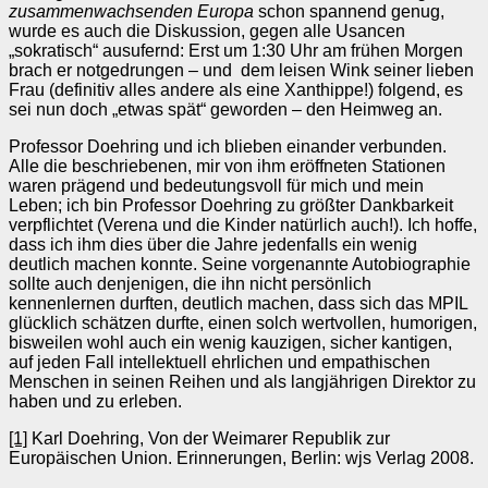
zusammenwachsenden Europa
schon spannend genug,
wurde es auch die Diskussion, gegen alle Usancen
„sokratisch“ ausufernd: Erst um 1:30 Uhr am frühen Morgen
brach er notgedrungen – und dem leisen Wink seiner lieben
Frau (definitiv alles andere als eine Xanthippe!) folgend, es
sei nun doch „etwas spät“ geworden – den Heimweg an.
Professor Doehring und ich blieben einander verbunden.
Alle die beschriebenen, mir von ihm eröffneten Stationen
waren prägend und bedeutungsvoll für mich und mein
Leben; ich bin Professor Doehring zu größter Dankbarkeit
verpflichtet (Verena und die Kinder natürlich auch!). Ich hoffe,
dass ich ihm dies über die Jahre jedenfalls ein wenig
deutlich machen konnte. Seine vorgenannte Autobiographie
sollte auch denjenigen, die ihn nicht persönlich
kennenlernen durften, deutlich machen, dass sich das MPIL
glücklich schätzen durfte, einen solch wertvollen, humorigen,
bisweilen wohl auch ein wenig kauzigen, sicher kantigen,
auf jeden Fall intellektuell ehrlichen und empathischen
Menschen in seinen Reihen und als langjährigen Direktor zu
haben und zu erleben.
[1]
Karl Doehring, Von der Weimarer Republik zur
Europäischen Union. Erinnerungen, Berlin: wjs Verlag 2008.