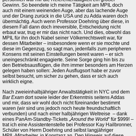
Gewinn. So beendete ich meine Tätigkeit am MPIL doch
auch mit einem weinenden Auge, aber das lachende Auge
und der Drang zurück in die USA und zu Adda waren doch
übermächtig. Auch wenn Professor Doehring über diese, in
diesem Fall dann doch irreversible, Entscheidung nicht
erbaut war, trug er mir das nicht nach. Und dies, obwohl das
MPIL für ihn doch Nabel seiner Völkerrechtswelt war, für
dessen Mitarbeiter – insbesondere wenn er sie mochte und
diese im Gegenzug, so sagt man, jedenfalls zum peripheren
Konsens mit seinen Einstellungen bereit waren – er sich
uneingeschränkt engagierte. Seine Sorge ging hin bis zu
den Betriebsausflügen, die ihm immer besonders am Herzen
gelegen haben sollen: Jeden Ausflugsort habe er zuvor
selbst besucht, um sicher zu gehen, dass er sich auch
wirklich eigne.
Nach zweieinhalbjähriger Anwaltstätigkeit in NYC und dem
Bar Exam
dort sowie leider der Erkenntnis seitens Addas
und mir, dass wir wohl doch nicht füreinander bestimmt
waren (wir sind uns jedoch noch heute freundschaftlich
verbunden) und nach einer halbjährigen Weltreise – dank
eines PanAm-Standby-Tickets „
Around the World
“ für $999! –
trat ich eine Assistentenstelle bei Professor Kay Hailbronner,
Schüler von Herrn Doehring und selbst langjähriger
MPIL‑Mitarbeiter, in Konstanz an. Den Hinweis auf diese