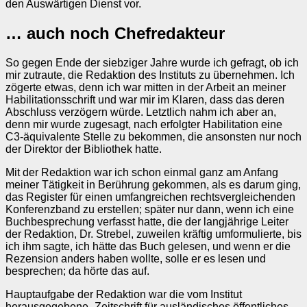
den Auswärtigen Dienst vor.
… auch noch Chefredakteur
So gegen Ende der siebziger Jahre wurde ich gefragt, ob ich
mir zutraute, die Redaktion des Instituts zu übernehmen. Ich
zögerte etwas, denn ich war mitten in der Arbeit an meiner
Habilitationsschrift und war mir im Klaren, dass das deren
Abschluss verzögern würde. Letztlich nahm ich aber an,
denn mir wurde zugesagt, nach erfolgter Habilitation eine
C3-äquivalente Stelle zu bekommen, die ansonsten nur noch
der Direktor der Bibliothek hatte.
Mit der Redaktion war ich schon einmal ganz am Anfang
meiner Tätigkeit in Berührung gekommen, als es darum ging,
das Register für einen umfangreichen rechtsvergleichenden
Konferenzband zu erstellen; später nur dann, wenn ich eine
Buchbesprechung verfasst hatte, die der langjährige Leiter
der Redaktion, Dr. Strebel, zuweilen kräftig umformulierte, bis
ich ihm sagte, ich hätte das Buch gelesen, und wenn er die
Rezension anders haben wollte, solle er es lesen und
besprechen; da hörte das auf.
Hauptaufgabe der Redaktion war die vom Institut
herausgegebene „Zeitschrift für ausländisches öffentliches