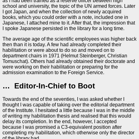
as I had been trained as a reserve officer between high
school and university, the topic of the UN armed forces. Later
I got Japan, and when the collection of newly acquired
books, which you could order with a note, included one in
Japanese, I attached mine to it. After that, the impression that
I spoke Japanese persisted in the library for a long time.
The average age of the scientific employees was higher back
then than it is today. A few had already completed their
habilitation or were about to do so and moved on to
department chairs in 1971 (Helmut Steinberger, Christian
Tomuschat). Others had already obtained their doctorate and
were working on their habilitation or preparing for the
admission examination to the Foreign Service.
… Editor-In-Chief to Boot
Towards the end of the seventies, I was asked whether I
thought I was capable of taking over the editorial department
of the Institute. I hesitated a little because I was in the middle
of writing my habilitation thesis and realised that this would
delay its completion. In the end, however, I accepted
because I was promised a C3-equivalent position after
completing my habilitation, which otherwise only the director
of the library had.