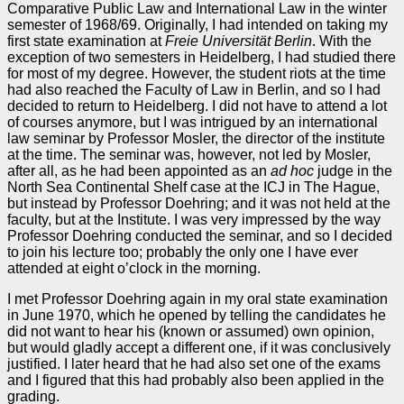
Comparative Public Law and International Law in the winter
semester of 1968/69. Originally, I had intended on taking my
first state examination at
Freie Universität Berlin
. With the
exception of two semesters in Heidelberg, I had studied there
for most of my degree. However, the student riots at the time
had also reached the Faculty of Law in Berlin, and so I had
decided to return to Heidelberg. I did not have to attend a lot
of courses anymore, but I was intrigued by an international
law seminar by Professor Mosler, the director of the institute
at the time. The seminar was, however, not led by Mosler,
after all, as he had been appointed as an
ad hoc
judge in the
North Sea Continental Shelf case at the ICJ in The Hague,
but instead by Professor Doehring; and it was not held at the
faculty, but at the Institute. I was very impressed by the way
Professor Doehring conducted the seminar, and so I decided
to join his lecture too; probably the only one I have ever
attended at eight o’clock in the morning.
I met Professor Doehring again in my oral state examination
in June 1970, which he opened by telling the candidates he
did not want to hear his (known or assumed) own opinion,
but would gladly accept a different one, if it was conclusively
justified. I later heard that he had also set one of the exams
and I figured that this had probably also been applied in the
grading.