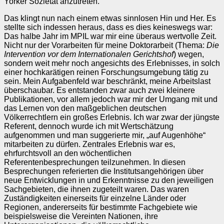
Yorker Sozietät anzutreten.
Das klingt nun nach einem etwas sinnlosen Hin und Her. Es
stellte sich indessen heraus, dass es dies keineswegs war:
Das halbe Jahr im MPIL war mir eine überaus wertvolle Zeit.
Nicht nur der Vorarbeiten für meine Doktorarbeit (Thema:
Die
Intervention vor dem Internationalen Gerichtshof
) wegen,
sondern weit mehr noch angesichts des Erlebnisses, in solch
einer hochkarätigen reinen Forschungsumgebung tätig zu
sein. Mein Aufgabenfeld war beschränkt, meine Arbeitslast
überschaubar. Es entstanden zwar auch zwei kleinere
Publikationen, vor allem jedoch war mir der Umgang mit und
das Lernen von den maßgeblichen deutschen
Völkerrechtlern ein großes Erlebnis. Ich war zwar der jüngste
Referent, dennoch wurde ich mit Wertschätzung
aufgenommen und man suggerierte mir, „auf Augenhöhe“
mitarbeiten zu dürfen. Zentrales Erlebnis war es,
ehrfurchtsvoll an den wöchentlichen
Referentenbesprechungen teilzunehmen. In diesen
Besprechungen referierten die Institutsangehörigen über
neue Entwicklungen in und Erkenntnisse zu den jeweiligen
Sachgebieten, die ihnen zugeteilt waren. Das waren
Zuständigkeiten einerseits für einzelne Länder oder
Regionen, andererseits für bestimmte Fachgebiete wie
beispielsweise die Vereinten Nationen, ihre