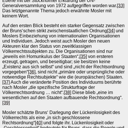
Ebene mit der Stockholmer Erklärung der UN-
Generalversammlung von 1972 aufgegriffen worden war.
[33]
Das letztgenannte Thema jedoch erwähnte Mosler mit
keinem Wort.
Auf den ersten Blick besteht ein starker Gegensatz zwischen
der Bruns‘schen strikt zwischenstaatlichen Ordnung
[34]
und
Moslers Einbeziehung von internationalen Organisationen
und Individuen. Jedoch weist auch Mosler den neuen
Akteuren klar den Status von zweitklassigen
Völkerrechtssubjekten zu. Die Organisationen sind nur
„jeweils ein Homunkulus der Staaten“,
[35]
von ersteren
erzeugt, getragen, und beseitigbar; sie besitzen keine
„Existenz aus sich selbst“ und sind „nicht der Rechtsordnung
vorgegeben“
[36]
, sind nicht „primäre oder ursprüngliche oder
notwendige Rechtsubjekte“ wie die (europäischen) Staaten.
[37]
Auch die veränderte Position des Individuums berührte
nach Mosler „die spezifische Strukturfrage der
Völkerrechtsordnung … nicht“.
[38]
Diese blieb „eine im
wesentlichen auf den Staaten aufbauende Rechtsordnung“.
[39]
Mosler schätzte Bruns‘ Darlegung der Lückenlosigkeit des
Völkerrechts als eine „in sich geschlossene
Rechtsordnung“
[40]
und folgte ihr. Lückenlosigkeit oder
„Geschlossenheit“ bedeutete für Bruns, dass die Regeln und