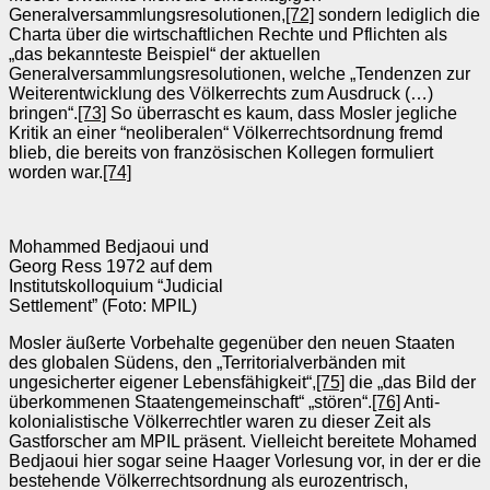
Generalversammlungsresolutionen,
[72]
sondern lediglich die
Charta über die wirtschaftlichen Rechte und Pflichten als
„das bekannteste Beispiel“ der aktuellen
Generalversammlungsresolutionen, welche „Tendenzen zur
Weiterentwicklung des Völkerrechts zum Ausdruck (…)
bringen“.
[73]
So überrascht es kaum, dass Mosler jegliche
Kritik an einer “neoliberalen“ Völkerrechtsordnung fremd
blieb, die bereits von französischen Kollegen formuliert
worden war.
[74]
Mohammed Bedjaoui und
Georg Ress 1972 auf dem
Institutskolloquium “Judicial
Settlement” (Foto: MPIL)
Mosler äußerte Vorbehalte gegenüber den neuen Staaten
des globalen Südens, den „Territorialverbänden mit
ungesicherter eigener Lebensfähigkeit“,
[75]
die „das Bild der
überkommenen Staatengemeinschaft“ „stören“.
[76]
Anti-
kolonialistische Völkerrechtler waren zu dieser Zeit als
Gastforscher am MPIL präsent. Vielleicht bereitete Mohamed
Bedjaoui hier sogar seine Haager Vorlesung vor, in der er die
bestehende Völkerrechtsordnung als eurozentrisch,