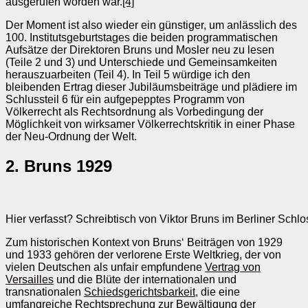
ausgerufen worden war.
[4]
Der Moment ist also wieder ein günstiger, um anlässlich des
100. Institutsgeburtstages die beiden programmatischen
Aufsätze der Direktoren Bruns und Mosler neu zu lesen
(Teile 2 und 3) und Unterschiede und Gemeinsamkeiten
herauszuarbeiten (Teil 4). In Teil 5 würdige ich den
bleibenden Ertrag dieser Jubiläumsbeiträge und plädiere im
Schlussteil 6 für ein aufgepepptes Programm von
Völkerrecht als Rechtsordnung als Vorbedingung der
Möglichkeit von wirksamer Völkerrechtskritik in einer Phase
der Neu-Ordnung der Welt.
2. Bruns 1929
Hier verfasst? Schreibtisch von Viktor Bruns im Berliner Schlos
Zum historischen Kontext von Bruns‘ Beiträgen von 1929
und 1933 gehören der verlorene Erste Weltkrieg, der von
vielen Deutschen als unfair empfundene
Vertrag von
Versailles
und die Blüte der internationalen und
transnationalen
Schiedsgerichtsbarkeit
, die eine
umfangreiche Rechtsprechung zur Bewältigung der