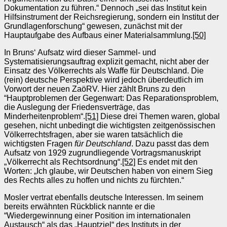
Dokumentation zu führen.“ Dennoch „sei das Institut kein
Hilfsinstrument der Reichsregierung, sondern ein Institut der
Grundlagenforschung“ gewesen, zunächst mit der
Hauptaufgabe des Aufbaus einer Materialsammlung.
[50]
In Bruns‘ Aufsatz wird dieser Sammel- und
Systematisierungsauftrag explizit gemacht, nicht aber der
Einsatz des Völkerrechts als Waffe für Deutschland. Die
(rein) deutsche Perspektive wird jedoch überdeutlich im
Vorwort der neuen ZaöRV. Hier zählt Bruns zu den
“Hauptproblemen der Gegenwart: Das Reparationsproblem,
die Auslegung der Friedensverträge, das
Minderheitenproblem“.
[51]
Diese drei Themen waren, global
gesehen, nicht unbedingt die wichtigsten zeitgenössischen
Völkerrechtsfragen, aber sie waren tatsächlich die
wichtigsten Fragen
für Deutschland
. Dazu passt das dem
Aufsatz von 1929 zugrundliegende Vortragsmanuskript
„Völkerrecht als Rechtsordnung“.
[52]
Es endet mit den
Worten: „Ich glaube, wir Deutschen haben von einem Sieg
des Rechts alles zu hoffen und nichts zu fürchten.“
Mosler vertrat ebenfalls deutsche Interessen. Im seinem
bereits erwähnten Rückblick nannte er die
“Wiedergewinnung einer Position im internationalen
Austausch“ als das „Hauptziel“ des Instituts in der