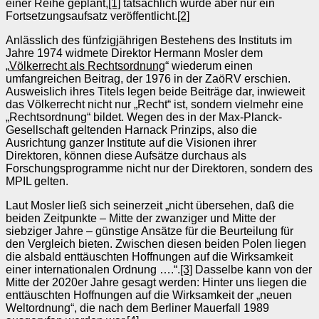
einer Reihe geplant,
[1]
tatsächlich wurde aber nur ein
Fortsetzungsaufsatz veröffentlicht.
[2]
Anlässlich des fünfzigjährigen Bestehens des Instituts im
Jahre 1974 widmete Direktor Hermann Mosler dem
„
Völkerrecht als Rechtsordnung
“ wiederum einen
umfangreichen Beitrag, der 1976 in der ZaöRV erschien.
Ausweislich ihres Titels legen beide Beiträge dar, inwieweit
das Völkerrecht nicht nur „Recht“ ist, sondern vielmehr eine
„Rechtsordnung“ bildet. Wegen des in der Max-Planck-
Gesellschaft geltenden Harnack Prinzips, also die
Ausrichtung ganzer Institute auf die Visionen ihrer
Direktoren, können diese Aufsätze durchaus als
Forschungsprogramme nicht nur der Direktoren, sondern des
MPIL gelten.
Laut Mosler ließ sich seinerzeit „nicht übersehen, daß die
beiden Zeitpunkte – Mitte der zwanziger und Mitte der
siebziger Jahre – günstige Ansätze für die Beurteilung für
den Vergleich bieten. Zwischen diesen beiden Polen liegen
die alsbald enttäuschten Hoffnungen auf die Wirksamkeit
einer internationalen Ordnung ….“.
[3]
Dasselbe kann von der
Mitte der 2020er Jahre gesagt werden: Hinter uns liegen die
enttäuschten Hoffnungen auf die Wirksamkeit der „neuen
Weltordnung“, die nach dem Berliner Mauerfall 1989