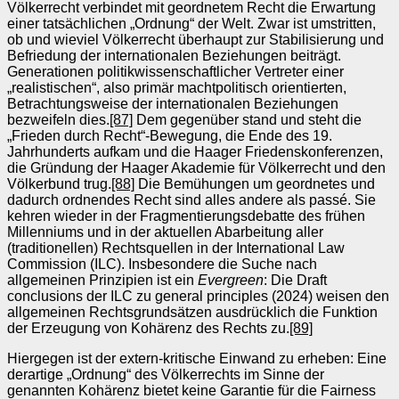
Völkerrecht verbindet mit geordnetem Recht die Erwartung
einer tatsächlichen „Ordnung“ der Welt. Zwar ist umstritten,
ob und wieviel Völkerrecht überhaupt zur Stabilisierung und
Befriedung der internationalen Beziehungen beiträgt.
Generationen politikwissenschaftlicher Vertreter einer
„realistischen“, also primär machtpolitisch orientierten,
Betrachtungsweise der internationalen Beziehungen
bezweifeln dies.
[87]
Dem gegenüber stand und steht die
„Frieden durch Recht“-Bewegung, die Ende des 19.
Jahrhunderts aufkam und die Haager Friedenskonferenzen,
die Gründung der Haager Akademie für Völkerrecht und den
Völkerbund trug.
[88]
Die Bemühungen um geordnetes und
dadurch ordnendes Recht sind alles andere als passé. Sie
kehren wieder in der Fragmentierungsdebatte des frühen
Millenniums und in der aktuellen Abarbeitung aller
(traditionellen) Rechtsquellen in der International Law
Commission (ILC). Insbesondere die Suche nach
allgemeinen Prinzipien ist ein
Evergreen
: Die Draft
conclusions der ILC zu general principles (2024) weisen den
allgemeinen Rechtsgrundsätzen ausdrücklich die Funktion
der Erzeugung von Kohärenz des Rechts zu.
[89]
Hiergegen ist der extern-kritische Einwand zu erheben: Eine
derartige „Ordnung“ des Völkerrechts im Sinne der
genannten Kohärenz bietet keine Garantie für die Fairness