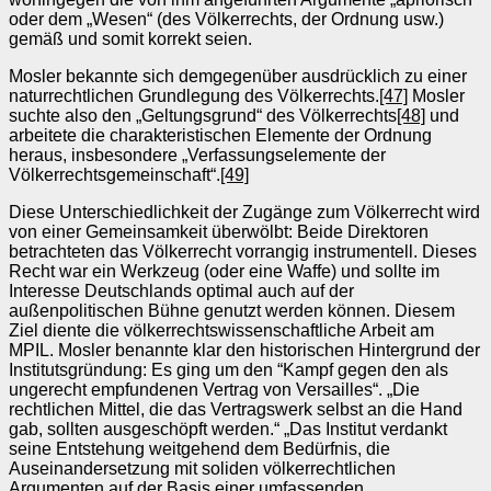
oder dem „Wesen“ (des Völkerrechts, der Ordnung usw.)
gemäß und somit korrekt seien.
Mosler bekannte sich demgegenüber ausdrücklich zu einer
naturrechtlichen Grundlegung des Völkerrechts.
[47]
Mosler
suchte also den „Geltungsgrund“ des Völkerrechts
[48]
und
arbeitete die charakteristischen Elemente der Ordnung
heraus, insbesondere „Verfassungselemente der
Völkerrechtsgemeinschaft“.
[49]
Diese Unterschiedlichkeit der Zugänge zum Völkerrecht wird
von einer Gemeinsamkeit überwölbt: Beide Direktoren
betrachteten das Völkerrecht vorrangig instrumentell. Dieses
Recht war ein Werkzeug (oder eine Waffe) und sollte im
Interesse Deutschlands optimal auch auf der
außenpolitischen Bühne genutzt werden können. Diesem
Ziel diente die völkerrechtswissenschaftliche Arbeit am
MPIL. Mosler benannte klar den historischen Hintergrund der
Institutsgründung: Es ging um den “Kampf gegen den als
ungerecht empfundenen Vertrag von Versailles“. „Die
rechtlichen Mittel, die das Vertragswerk selbst an die Hand
gab, sollten ausgeschöpft werden.“ „Das Institut verdankt
seine Entstehung weitgehend dem Bedürfnis, die
Auseinandersetzung mit soliden völkerrechtlichen
Argumenten auf der Basis einer umfassenden