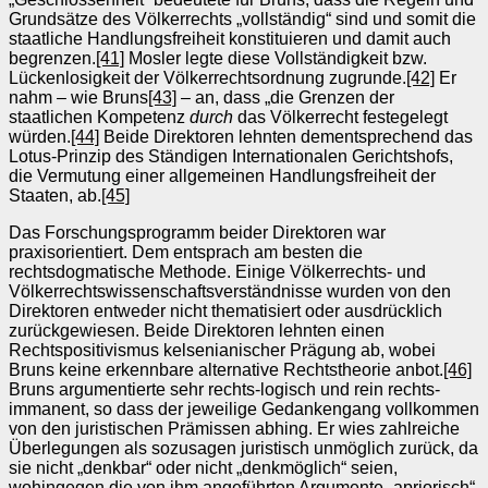
Grundsätze des Völkerrechts „vollständig“ sind und somit die
staatliche Handlungsfreiheit konstituieren und damit auch
begrenzen.
[41]
Mosler legte diese Vollständigkeit bzw.
Lückenlosigkeit der Völkerrechtsordnung zugrunde.
[42]
Er
nahm – wie Bruns
[43]
– an, dass „die Grenzen der
staatlichen Kompetenz
durch
das Völkerrecht festegelegt
würden.
[44]
Beide Direktoren lehnten dementsprechend das
Lotus-Prinzip des Ständigen Internationalen Gerichtshofs,
die Vermutung einer allgemeinen Handlungsfreiheit der
Staaten, ab.
[45]
Das Forschungsprogramm beider Direktoren war
praxisorientiert. Dem entsprach am besten die
rechtsdogmatische Methode. Einige Völkerrechts- und
Völkerrechtswissenschaftsverständnisse wurden von den
Direktoren entweder nicht thematisiert oder ausdrücklich
zurückgewiesen. Beide Direktoren lehnten einen
Rechtspositivismus kelsenianischer Prägung ab, wobei
Bruns keine erkennbare alternative Rechtstheorie anbot.
[46]
Bruns argumentierte sehr rechts-logisch und rein rechts-
immanent, so dass der jeweilige Gedankengang vollkommen
von den juristischen Prämissen abhing. Er wies zahlreiche
Überlegungen als sozusagen juristisch unmöglich zurück, da
sie nicht „denkbar“ oder nicht „denkmöglich“ seien,
wohingegen die von ihm angeführten Argumente „apriorisch“