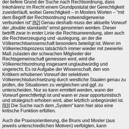
der tiefere Grund der Suche nach Rechtsordnung, dass
Inkohärenz im Recht einem Grundpostulat der Gerechtigkeit
zuwiderläuft, wobei Gerechtigkeit – in Moslers Worten – “mit
dem Begriff der Rechtsordnung notwendigerweise
verbunden ist“.
[92]
Genau deshalb muss der aktuelle Vorwurf
der „double standards“ ernst genommen werden. Dieser
betrifft zwar in erster Linie die Rechtsanwendung, aber auch
die Rechtserzeugung und -auslegung, an der die
Völkerrechtswissenschaft besonders beteiligt ist. Wenn im
Völkerrechtsprozess tatsächlich immer wieder mit zweierlei
Maß zulasten der schwachen Mitglieder der
Rechtsgemeinschaft gemessen wird, wird die
Völkerrechtsordnung insgesamt unglaubwürdig und
ungerecht. Es ist Aufgabe der Wissenschaft, den von
Kritikern erhobenen Vorwurf der selektiven
Völkerrechtsdurchsetzung durch westliche Staaten genau zu
prüfen, die Situationen zu vergleichen und ggf. zu
unterscheiden. Nur so kann ermittelt werden, wann der
Vorwurf gerechtfertigt ist und wann er zwar opportunistisch
und strategisch erhoben wird, aber letztlich unbegründet ist.
[93]
Die Suche nach dem „System“ kann hier also eine
kritische Funktion erfüllen.
Auch die Praxisorientierung, die Bruns und Mosler (aus
jeweils unterschiedlichen Motiven) verfolgten, kann