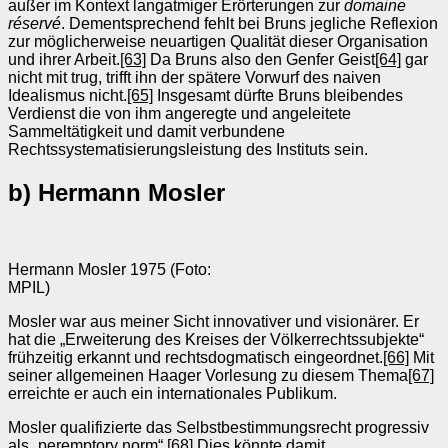
außer im Kontext langatmiger Erörterungen zur
domaine
réservé
.
Dementsprechend fehlt bei Bruns jegliche Reflexion
zur möglicherweise neuartigen Qualität dieser Organisation
und ihrer Arbeit.
[63]
Da Bruns also den Genfer Geist
[64]
gar
nicht mit trug, trifft ihn der spätere Vorwurf des naiven
Idealismus nicht.
[65]
Insgesamt dürfte Bruns bleibendes
Verdienst die von ihm angeregte und angeleitete
Sammeltätigkeit und damit verbundene
Rechtssystematisierungsleistung des Instituts sein.
b) Hermann Mosler
Hermann Mosler 1975 (Foto:
MPIL)
Mosler war aus meiner Sicht innovativer und visionärer. Er
hat die „Erweiterung des Kreises der Völkerrechtssubjekte“
frühzeitig erkannt und rechtsdogmatisch eingeordnet.
[66]
Mit
seiner allgemeinen Haager Vorlesung zu diesem Thema
[67]
erreichte er auch ein internationales Publikum.
Mosler qualifizierte das Selbstbestimmungsrecht progressiv
als „peremptory norm“.
[68]
Dies könnte damit