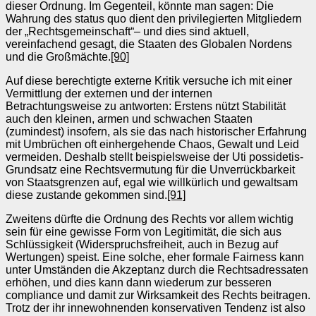
dieser Ordnung. Im Gegenteil, könnte man sagen: Die
Wahrung des status quo dient den privilegierten Mitgliedern
der „Rechtsgemeinschaft“– und dies sind aktuell,
vereinfachend gesagt, die Staaten des Globalen Nordens
und die Großmächte.
[90]
Auf diese berechtigte externe Kritik versuche ich mit einer
Vermittlung der externen und der internen
Betrachtungsweise zu antworten: Erstens nützt Stabilität
auch den kleinen, armen und schwachen Staaten
(zumindest) insofern, als sie das nach historischer Erfahrung
mit Umbrüchen oft einhergehende Chaos, Gewalt und Leid
vermeiden. Deshalb stellt beispielsweise der Uti possidetis-
Grundsatz eine Rechtsvermutung für die Unverrückbarkeit
von Staatsgrenzen auf, egal wie willkürlich und gewaltsam
diese zustande gekommen sind.
[91]
Zweitens dürfte die Ordnung des Rechts vor allem wichtig
sein für eine gewisse Form von Legitimität, die sich aus
Schlüssigkeit (Widerspruchsfreiheit, auch in Bezug auf
Wertungen) speist. Eine solche, eher formale Fairness kann
unter Umständen die Akzeptanz durch die Rechtsadressaten
erhöhen, und dies kann dann wiederum zur besseren
compliance und damit zur Wirksamkeit des Rechts beitragen.
Trotz der ihr innewohnenden konservativen Tendenz ist also