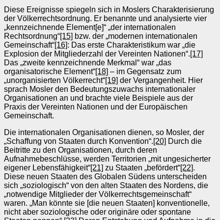
Diese Ereignisse spiegeln sich in Moslers Charakterisierung
der Völkerrechtsordnung. Er benannte und analysierte vier
„kennzeichnende Element[e]“ „der internationalen
Rechtsordnung“
[15]
bzw. der „modernen internationalen
Gemeinschaft“
[16]
: Das erste Charakteristikum war „die
Explosion der Mitgliederzahl der Vereinten Nationen“.
[17]
Das „zweite kennzeichnende Merkmal“ war „das
organisatorische Element“
[18]
– im Gegensatz zum
„unorganisierten Völkerrecht“
[19]
der Vergangenheit. Hier
sprach Mosler den Bedeutungszuwachs internationaler
Organisationen an und brachte viele Beispiele aus der
Praxis der Vereinten Nationen und der Europäischen
Gemeinschaft.
Die internationalen Organisationen dienen, so Mosler, der
„Schaffung von Staaten durch Konvention“.
[20]
Durch die
Beitritte zu den Organisationen, durch deren
Aufnahmebeschlüsse, werden Territorien „mit ungesicherter
eigener Lebensfähigkeit“
[21]
zu Staaten „befördert“
[22]
.
Diese neuen Staaten des Globalen Südens unterscheiden
sich „soziologisch“ von den alten Staaten des Nordens, die
„notwendige Mitglieder der Völkerrechtsgemeinschaft“
waren. „Man könnte sie [die neuen Staaten] konventionelle,
nicht aber soziologische oder originäre oder spontane