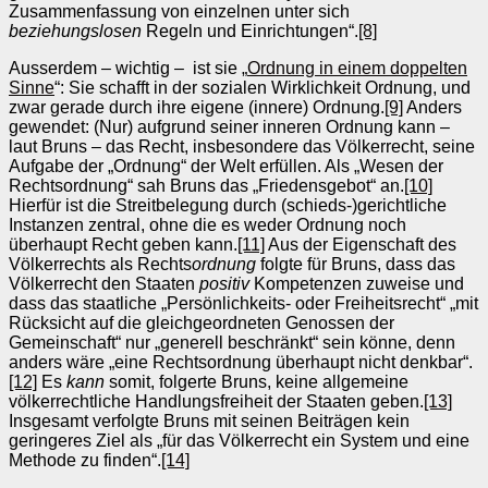
Zusammenfassung von einzelnen unter sich
beziehungslosen
Regeln und Einrichtungen“.
[8]
Ausserdem – wichtig – ist sie „
Ordnung in einem doppelten
Sinne
“: Sie schafft in der sozialen Wirklichkeit Ordnung, und
zwar gerade durch ihre eigene (innere) Ordnung.
[9]
Anders
gewendet: (Nur) aufgrund seiner inneren Ordnung kann –
laut Bruns – das Recht, insbesondere das Völkerrecht, seine
Aufgabe der „Ordnung“ der Welt erfüllen. Als „Wesen der
Rechtsordnung“ sah Bruns das „Friedensgebot“ an.
[10]
Hierfür ist die Streitbelegung durch (schieds-)gerichtliche
Instanzen zentral, ohne die es weder Ordnung noch
überhaupt Recht geben kann.
[11]
Aus der Eigenschaft des
Völkerrechts als Rechts
ordnung
folgte für Bruns, dass das
Völkerrecht den Staaten
positiv
Kompetenzen zuweise und
dass das staatliche „Persönlichkeits- oder Freiheitsrecht“ „mit
Rücksicht auf die gleichgeordneten Genossen der
Gemeinschaft“ nur „generell beschränkt“ sein könne, denn
anders wäre „eine Rechtsordnung überhaupt nicht denkbar“.
[12]
Es
kann
somit, folgerte Bruns, keine allgemeine
völkerrechtliche Handlungsfreiheit der Staaten geben.
[13]
Insgesamt verfolgte Bruns mit seinen Beiträgen kein
geringeres Ziel als „für das Völkerrecht ein System und eine
Methode zu finden“.
[14]