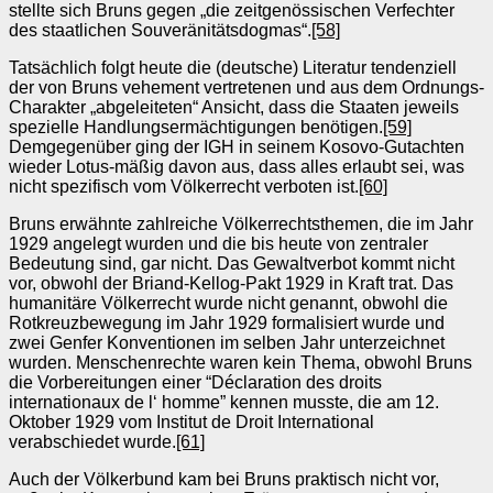
stellte sich Bruns gegen „die zeitgenössischen Verfechter
des staatlichen Souveränitätsdogmas“.
[58]
Tatsächlich folgt heute die (deutsche) Literatur tendenziell
der von Bruns vehement vertretenen und aus dem Ordnungs-
Charakter „abgeleiteten“ Ansicht, dass die Staaten jeweils
spezielle Handlungsermächtigungen benötigen.
[59]
Demgegenüber ging der IGH in seinem Kosovo-Gutachten
wieder Lotus-mäßig davon aus, dass alles erlaubt sei, was
nicht spezifisch vom Völkerrecht verboten ist.
[60]
Bruns erwähnte zahlreiche Völkerrechtsthemen, die im Jahr
1929 angelegt wurden und die bis heute von zentraler
Bedeutung sind, gar nicht. Das Gewaltverbot kommt nicht
vor, obwohl der Briand-Kellog-Pakt 1929 in Kraft trat. Das
humanitäre Völkerrecht wurde nicht genannt, obwohl die
Rotkreuzbewegung im Jahr 1929 formalisiert wurde und
zwei Genfer Konventionen im selben Jahr unterzeichnet
wurden. Menschenrechte waren kein Thema, obwohl Bruns
die Vorbereitungen einer “Déclaration des droits
internationaux de l‘ homme” kennen musste, die am 12.
Oktober 1929 vom Institut de Droit International
verabschiedet wurde.
[61]
Auch der Völkerbund kam bei Bruns praktisch nicht vor,