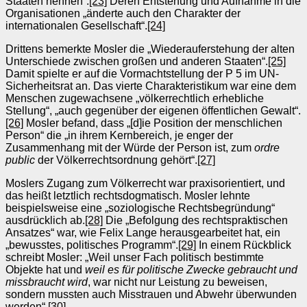
Staaten nennen“.
[23]
Deren Entstehung und Aufnahme in die
Organisationen „änderte auch den Charakter der
internationalen Gesellschaft“.
[24]
Drittens bemerkte Mosler die „Wiederauferstehung der alten
Unterschiede zwischen großen und anderen Staaten“.
[25]
Damit spielte er auf die Vormachtstellung der P 5 im UN-
Sicherheitsrat an. Das vierte Charakteristikum war eine dem
Menschen zugewachsene „völkerrechtlich erhebliche
Stellung“, „auch gegenüber der eigenen öffentlichen Gewalt“.
[26]
Mosler befand, dass „[d]ie Position der menschlichen
Person“ die „in ihrem Kernbereich, je enger der
Zusammenhang mit der Würde der Person ist, zum
ordre
public
der Völkerrechtsordnung gehört“.
[27]
Moslers Zugang zum Völkerrecht war praxisorientiert, und
das heißt letztlich rechtsdogmatisch. Mosler lehnte
beispielsweise eine „soziologische Rechtsbegründung“
ausdrücklich ab.
[28]
Die „Befolgung des rechtspraktischen
Ansatzes“ war, wie Felix Lange herausgearbeitet hat, ein
„bewusstes, politisches Programm“.
[29]
In einem Rückblick
schreibt Mosler: „Weil unser Fach politisch bestimmte
Objekte hat und
weil es für politische Zwecke gebraucht und
missbraucht wird
, war nicht nur Leistung zu beweisen,
sondern mussten auch Misstrauen und Abwehr überwunden
werden“.
[30]