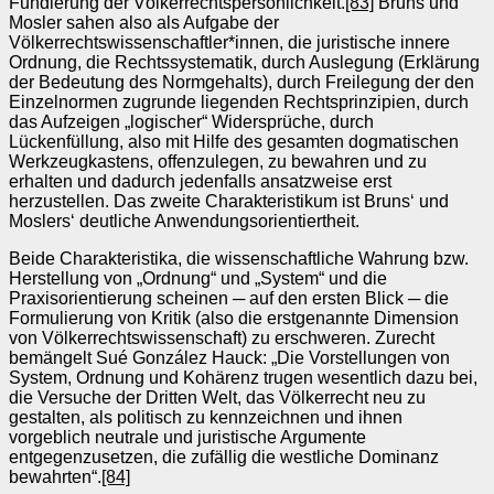
Fundierung der Völkerrechtspersönlichkeit.
[83]
Bruns und
Mosler sahen also als Aufgabe der
Völkerrechtswissenschaftler*innen, die juristische innere
Ordnung, die Rechtssystematik, durch Auslegung (Erklärung
der Bedeutung des Normgehalts), durch Freilegung der den
Einzelnormen zugrunde liegenden Rechtsprinzipien, durch
das Aufzeigen „logischer“ Widersprüche, durch
Lückenfüllung, also mit Hilfe des gesamten dogmatischen
Werkzeugkastens, offenzulegen, zu bewahren und zu
erhalten und dadurch jedenfalls ansatzweise erst
herzustellen. Das zweite Charakteristikum ist Bruns‘ und
Moslers‘ deutliche Anwendungsorientiertheit.
Beide Charakteristika, die wissenschaftliche Wahrung bzw.
Herstellung von „Ordnung“ und „System“ und die
Praxisorientierung scheinen ─ auf den ersten Blick ─ die
Formulierung von Kritik (also die erstgenannte Dimension
von Völkerrechtswissenschaft) zu erschweren. Zurecht
bemängelt Sué González Hauck: „Die Vorstellungen von
System, Ordnung und Kohärenz trugen wesentlich dazu bei,
die Versuche der Dritten Welt, das Völkerrecht neu zu
gestalten, als politisch zu kennzeichnen und ihnen
vorgeblich neutrale und juristische Argumente
entgegenzusetzen, die zufällig die westliche Dominanz
bewahrten“.
[84]