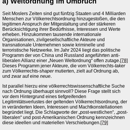
a) Weltordnung im Umbruch
Seit Moslers Zeiten sind gut fünfzig Staaten und 4 Milliarden
Menschen zur Völkerrechtsordnung hinzugestoßen, die den
legitimen Anspruch der Mitgestaltung und der stärkeren
Berücksichtigung ihrer Bedürfnisse, Interessen und Werte
erheben. Hinzukommen tausende internationale
Organisationen, zivilgesellschaftliche Akteure und
transnationale Unternehmen sowie kriminelle und
terroristische Netzwerke. Im Jahr 2024 liegt das politische
Programm der von China und Russland angeführten anti-
liberalen Allianz einer „Neuen Weltordnung“ offen zutage.
[78]
Dieses Programm jener Akteure, die vom Völkerrechts-
taker
zum Völkerrechts-
shaper
mutierten, zielt auf Ordnung ab,
und zwar auf eine
neue
.
Ist parallel hierzu eine völkerrechtswissenschaftliche Suche
nach Ordnung überhaupt sinnvoll? Diese Frage stellt sich
vor dem Hintergrund eines tiefgreifenden
Legitimitätsverlustes der geltenden Völkerrechtsordnung, der
in veränderten Ideen, Interessen und Machtkonstellationen
begründet liegt. Die Schlagworte der „post-westlichen“, „post-
liberalen“ und post-Amerikanischen Ordnung kennzeichnen
diese ideellen und materiellen Verschiebungen.
[79]