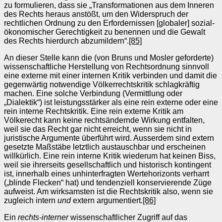
zu formulieren, dass sie „Transformationen aus dem Inneren
des Rechts heraus anstößt, um den Widerspruch der
rechtlichen Ordnung zu den Erfordernissen [globaler] sozial-
ökonomischer Gerechtigkeit zu benennen und die Gewalt
des Rechts hierdurch abzumildern“.
[85]
An dieser Stelle kann die (von Bruns und Mosler geforderte)
wissenschaftliche Herstellung von Rechtsordnung sinnvoll
eine externe mit einer internen Kritik verbinden und damit die
gegenwärtig notwendige Völkerrechtskritik schlagkräftig
machen. Eine solche Verbindung (Vermittlung oder
„Dialektik“) ist leistungsstärker als eine rein externe oder eine
rein interne Rechtskritik. Eine rein externe Kritik am
Völkerecht kann keine rechtsändernde Wirkung entfalten,
weil sie das Recht gar nicht erreicht, wenn sie nicht in
juristische Argumente überführt wird. Ausserdem sind extern
gesetzte Maßstäbe letztlich austauschbar und erscheinen
willkürlich. Eine rein interne Kritik wiederum hat keinen Biss,
weil sie ihrerseits gesellschaftlich und historisch kontingent
ist, innerhalb eines unhinterfragten Wertehorizonts verharrt
(„blinde Flecken“ hat) und tendenziell konservierende Züge
aufweist. Am wirksamsten ist die Rechtskritik also, wenn sie
zugleich intern
und
extern argumentiert.
[86]
Ein
rechts-interner
wissenschaftlicher Zugriff auf das