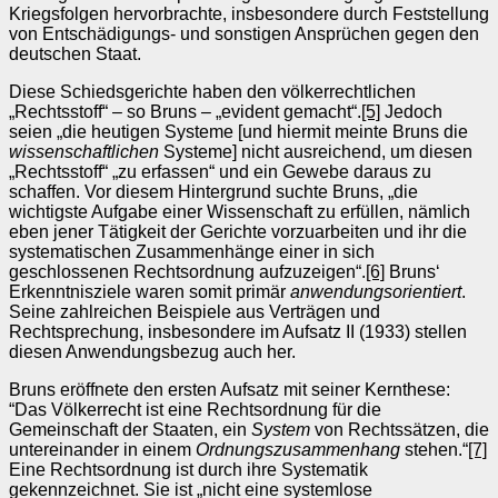
Kriegsfolgen hervorbrachte, insbesondere durch Feststellung
von Entschädigungs- und sonstigen Ansprüchen gegen den
deutschen Staat.
Diese Schiedsgerichte haben den völkerrechtlichen
„Rechtsstoff“ – so Bruns – „evident gemacht“.
[5]
Jedoch
seien „die heutigen Systeme [und hiermit meinte Bruns die
wissenschaftlichen
Systeme] nicht ausreichend, um diesen
„Rechtsstoff“ „zu erfassen“ und ein Gewebe daraus zu
schaffen. Vor diesem Hintergrund suchte Bruns, „die
wichtigste Aufgabe einer Wissenschaft zu erfüllen, nämlich
eben jener Tätigkeit der Gerichte vorzuarbeiten und ihr die
systematischen Zusammenhänge einer in sich
geschlossenen Rechtsordnung aufzuzeigen“.
[6]
Bruns‘
Erkenntnisziele waren somit primär
anwendungsorientiert
.
Seine zahlreichen Beispiele aus Verträgen und
Rechtsprechung, insbesondere im Aufsatz II (1933) stellen
diesen Anwendungsbezug auch her.
Bruns eröffnete den ersten Aufsatz mit seiner Kernthese:
“Das Völkerrecht ist eine Rechtsordnung für die
Gemeinschaft der Staaten, ein
System
von Rechtssätzen, die
untereinander in einem
Ordnungszusammenhang
stehen.“
[7]
Eine Rechtsordnung ist durch ihre Systematik
gekennzeichnet. Sie ist „nicht eine systemlose