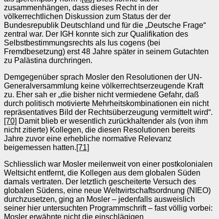
zusammenhängen, dass dieses Recht in der
völkerrechtlichen Diskussion zum Status der der
Bundesrepublik Deutschland und für die „Deutsche Frage“
zentral war. Der IGH konnte sich zur Qualifikation des
Selbstbestimmungsrechts als Ius cogens (bei
Fremdbesetzung) erst 48 Jahre später in seinem Gutachten
zu Palästina
durchringen.
Demgegenüber sprach Mosler den Resolutionen der UN-
Generalversammlung keine völkerrechtserzeugende Kraft
zu. Eher sah er „die bisher nicht vermiedene Gefahr, daß
durch politisch motivierte Mehrheitskombinationen ein nicht
repräsentatives Bild der Rechtsüberzeugung vermittelt wird“.
[70]
Damit blieb er wesentlich zurückhaltender als (von ihm
nicht zitierte) Kollegen, die diesen Resolutionen bereits
Jahre zuvor eine erhebliche normative Relevanz
beigemessen hatten.
[71]
Schliesslich war Mosler meilenweit von einer postkolonialen
Weltsicht entfernt, die Kollegen aus dem globalen Süden
damals vertraten. Der letztlich gescheiterte Versuch des
globalen Südens, eine neue Weltwirtschaftsordnung (NIEO)
durchzusetzen, ging an Mosler – jedenfalls ausweislich
seiner hier untersuchten Programmschrift – fast völlig vorbei:
Mosler erwähnte nicht die einschlägigen