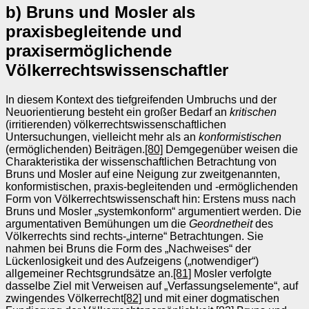
b) Bruns und Mosler als
praxisbegleitende und
praxisermöglichende
Völkerrechtswissenschaftler
In diesem Kontext des tiefgreifenden Umbruchs und der
Neuorientierung besteht ein großer Bedarf an
kritischen
(irritierenden) völkerrechtswissenschaftlichen
Untersuchungen, vielleicht mehr als an
konformistischen
(ermöglichenden) Beiträgen.
[80]
Demgegenüber weisen die
Charakteristika der wissenschaftlichen Betrachtung von
Bruns und Mosler auf eine Neigung zur zweitgenannten,
konformistischen, praxis-begleitenden und -ermöglichenden
Form von Völkerrechtswissenschaft hin: Erstens muss nach
Bruns und Mosler „systemkonform“ argumentiert werden. Die
argumentativen Bemühungen um die
Geordnetheit
des
Völkerrechts sind rechts-„interne“ Betrachtungen. Sie
nahmen bei Bruns die Form des „Nachweises“ der
Lückenlosigkeit und des Aufzeigens („notwendiger“)
allgemeiner Rechtsgrundsätze an.
[81]
Mosler verfolgte
dasselbe Ziel mit Verweisen auf „Verfassungselemente“, auf
zwingendes Völkerrecht
[82]
und mit einer dogmatischen