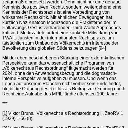
zeitgemäß eingesetzt werden. Denn nicht nur eine genaue
Kenntnis des positiven Rechts, sondern weitergehend eine
Kenntnis der Rechtspraxis ist eine Vorbedingung von
wirksamer Rechtskritik. Mit ähnlichen Erwägungen hat
kürzlich Naz Khatoon Modirzadeh die Praxisferne der im
Entlarvungs-Gestus verharrenden Third World Approaches
kritisiert. Modirzadeh fordert eine konkrete Mitwirkung von
TWAIL-Juristen in der internationalen Rechtspraxis, um
tatsächlich zum Umbau des Völkerrechts im Interesse der
Bevölkerung des globalen Südens beizutragen.
[94]
Mit der eben beschriebenen Stärkung einer extern-kritischen
Perspektive kann das wissenschaftliche Programm von
„Völkerrecht als Rechtsordnung“ fit gemacht werden für
2024, ohne den Anwendungsbezug und die dogmatisch-
interne Perspektive aufgeben zu müssen. Und wenn das
Leben auf unserem Planeten nicht vorher sein Ende findet,
bleibt die Ordnung des Rechts als Beitrag zur Ordnung durch
Recht eine Aufgabe des MPIL für die nächsten 100 Jahre.
***
[1]
Viktor Bruns, ‘Völkerrecht als Rechtsordnung I’, ZaöRV 1
(1929) 1-56 (8).