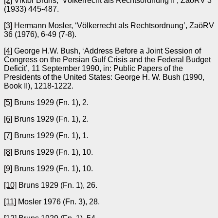
[2]
Viktor Bruns, ‘Völkerrecht als Rechtsordnung II’, ZaöRV 3
(1933) 445-487.
[3]
Hermann Mosler, ‘Völkerrecht als Rechtsordnung’, ZaöRV
36 (1976), 6-49 (7-8).
[4]
George H.W. Bush, ‘Address Before a Joint Session of
Congress on the Persian Gulf Crisis and the Federal Budget
Deficit’, 11 September 1990, in: Public Papers of the
Presidents of the United States: George H. W. Bush (1990,
Book II), 1218-1222.
[5]
Bruns 1929 (Fn. 1), 2.
[6]
Bruns 1929 (Fn. 1), 2.
[7]
Bruns 1929 (Fn. 1), 1.
[8]
Bruns 1929 (Fn. 1), 10.
[9]
Bruns 1929 (Fn. 1), 10.
[10]
Bruns 1929 (Fn. 1), 26.
[11]
Mosler 1976 (Fn. 3), 28.