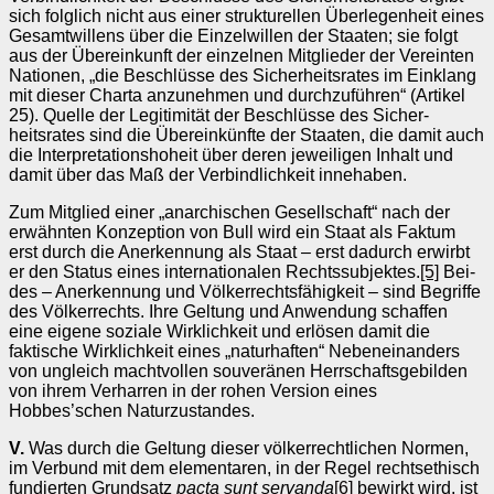
sich folglich nicht aus einer strukturellen Über­legenheit eines
Gesamtwillens über die Einzelwillen der Staaten; sie folgt
aus der Über­einkunft der einzelnen Mitglieder der Vereinten
Nationen, „die Be­schlüs­­se des Sicherheitsrates im Einklang
mit dieser Charta anzunehmen und durchzufüh­ren“ (Artikel
25). Quelle der Legitimität der Beschlüsse des Sicher­
heitsrates sind die Übereinkünfte der Staaten, die damit auch
die Interpretationshoheit über deren jeweiligen Inhalt und
damit über das Maß der Verbindlichkeit innehaben.
Zum Mitglied einer „anarchischen Gesellschaft“ nach der
erwähnten Konzepti­on von Bull wird ein Staat als Faktum
erst durch die Anerkennung als Staat – erst dadurch erwirbt
er den Status eines internationalen Rechts­sub­jektes.
[5]
Bei­
des – Anerkennung und Völkerrechtsfähigkeit – sind Begriffe
des Völkerrechts. Ihre Geltung und Anwendung schaffen
eine eigene soziale Wirklichkeit und er­lösen damit die
faktische Wirk­lichkeit eines „naturhaften“ Nebeneinanders
von ungleich machtvollen souveränen Herrschafts­gebilden
von ihrem Verharren in der rohen Ver­sion eines
Hobbes’schen Naturzustan­des.
V.
Was durch die Geltung dieser völkerrechtlichen Nor­men,
im Verbund mit dem elementaren, in der Re­gel rechtsethisch
fundierten Grundsatz
pacta sunt servanda
[6]
bewirkt wird, ist