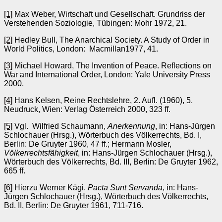
[1]
Max Weber, Wirtschaft und Gesellschaft. Grundriss der
Verstehenden Soziologie, Tübingen: Mohr 1972, 21.
[2]
Hedley Bull, The Anarchical Society. A Study of Order in
World Politics, London: Macmillan1977, 41.
[3]
Michael Howard, The Invention of Peace. Reflections on
War and International Order, London: Yale University Press
2000.
[4]
Hans Kelsen, Reine Rechtslehre, 2. Aufl. (1960), 5.
Neudruck, Wien: Verlag Österreich 2000, 323 ff.
[5]
Vgl. Wilfried Schaumann,
Anerkennung
, in: Hans-Jürgen
Schlochauer (Hrsg.), Wörterbuch des Völkerrechts, Bd. I,
Berlin: De Gruyter 1960, 47 ff.; Hermann Mosler,
Völkerrechtsfähigkeit
, in: Hans-Jürgen Schlochauer (Hrsg.),
Wörterbuch des Völkerrechts, Bd. III, Berlin: De Gruyter 1962,
665 ff.
[6]
Hierzu Werner Kägi,
Pacta Sunt Servanda
, in: Hans-
Jürgen Schlochauer (Hrsg.), Wörterbuch des Völkerrechts,
Bd. II, Berlin: De Gruyter 1961, 711-716.