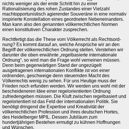
nichts weniger als der erste Schritt hin zu einer
Rationalisierung des rohen Zustandes einer Viel­zahl
machtoppor­tu­nistisch agierender Souveräne in eine normativ
inspirierte Konstellation eines ge­ord­neten Ne­beneinanders.
Man kann also den genannten völkerrechtlichen Nor­men
einen konstitutiven Char­akter zuspre­chen.
Rechtfertigt das die These vom Völkerrecht als Rechts­ord­
nung? Es kommt darauf an, welche Ansprüche wir an den
Begriff der völker­recht­li­chen Ordnung stellen. Verstehen wir
darunter die oben erwähnte „re­gelbasierte internationa­le
Ord­nung“, so wird man die Frage wohl verneinen müssen.
Denn beim gegen­wärtigen Stand der ungezügelt
ausgetragenen inter­nationalen Konflikte ist von einer
ordnenden, geschweige denn steuernden Macht des
Völkerrechts wenig zu se­hen. Für uns Heutige muss der
Frieden noch erfunden werden. Wir werden uns wohl mit der
bescheide­neren Idee einer regel
orientierten
Ordnung
zufriedengeben müssen. Die Kluft zwi­schen regelbasiert und
regel­ori­entiert ist das Feld der internationa­len Politik. Sie
benötigt dringend die Exper­tise und Kreativität der
völkerrechtlichen Pro­fession und ihres deutschen Hor­tes,
des Heidelberger MPIL. Dessen Jubiläum zum
hundertjährigen Bestehen ermutigt zu kühnen Hoffnungen
und Wünschen.