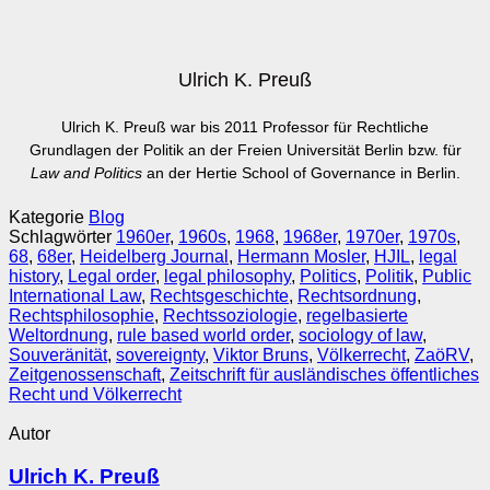
Ulrich K. Preuß
Ulrich K. Preuß war bis 2011 Professor für Rechtliche
Grundlagen der Politik an der Freien Universität Berlin bzw. für
Law and Politics
an der Hertie School of Governance in Berlin.
Kategorie
Blog
Schlagwörter
1960er
,
1960s
,
1968
,
1968er
,
1970er
,
1970s
,
68
,
68er
,
Heidelberg Journal
,
Hermann Mosler
,
HJIL
,
legal
history
,
Legal order
,
legal philosophy
,
Politics
,
Politik
,
Public
International Law
,
Rechtsgeschichte
,
Rechtsordnung
,
Rechtsphilosophie
,
Rechtssoziologie
,
regelbasierte
Weltordnung
,
rule based world order
,
sociology of law
,
Souveränität
,
sovereignty
,
Viktor Bruns
,
Völkerrecht
,
ZaöRV
,
Zeitgenossenschaft
,
Zeitschrift für ausländisches öffentliches
Recht und Völkerrecht
Autor
Ulrich K. Preuß