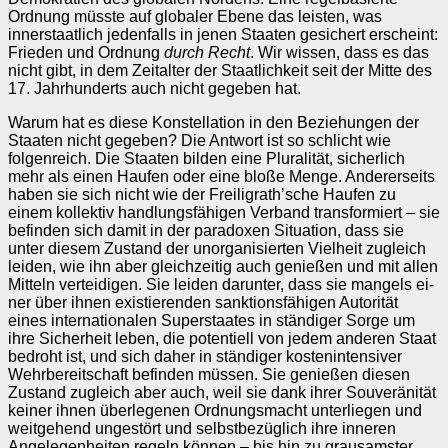
Ordnung müsste auf globaler Ebene das leisten, was
innerstaatlich jedenfalls in jenen Staaten gesichert erscheint:
Frie­den und Ordnung
durch Recht
. Wir wissen, dass es das
nicht gibt, in dem Zeitalter der Staatlichkeit seit der Mitte des
17. Jahrhunderts auch nicht gegeben hat.
Warum hat es diese Konstellation in den Beziehungen der
Staaten nicht gege­ben? Die Antwort ist so schlicht wie
folgenreich. Die Staaten bilden eine Plura­lität, sicherlich
mehr als einen Haufen oder eine bloße Menge. Andererseits
haben sie sich nicht wie der Freiligrath’sche Haufen zu
einem kollektiv hand­lungsfähigen Ver­band transformiert – sie
befinden sich damit in der paradoxen Situation, dass sie
unter diesem Zustand der unorganisierten Vielheit zugleich
leiden, wie ihn aber gleichzeitig auch genießen und mit allen
Mitteln verteidi­gen. Sie leiden darunter, dass sie mangels ei­
ner über ihnen existierenden sanktionsfähigen Autorität
eines in­ter­na­tionalen Superstaates in ständiger Sorge um
ihre Sicher­heit leben, die potentiell von jedem anderen Staat
bedroht ist, und sich daher in ständiger kostenintensiver
Wehrbereitschaft befinden müssen. Sie genießen diesen
Zustand zugleich aber auch, weil sie dank ihrer Souveränität
keiner ihnen überlegenen Ordnungsmacht unterliegen und
weitgehend ungestört und selbstbezüglich ihre inneren
Angele­gen­heiten regeln können – bis hin zu grausamster