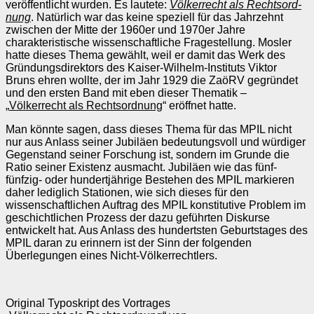
veröffentlicht wurden. Es lautete:
Völker­recht als Rechts­ord­
nung
. Natürlich war das keine speziell für das Jahrzehnt
zwischen der Mitte der 1960er und 1970er Jahre
charakteristische wissenschaftliche Fra­gestellung. Mosler
hatte dieses Thema gewählt, weil er damit das Werk des
Gründungsdirektors des Kaiser-Wilhelm-Instituts Viktor
Bruns ehren wollte, der im Jahr 1929 die ZaöRV gegründet
und den ersten Band mit eben dieser Thematik –
„
Völkerrecht als Rechtsord­nung
“ eröffnet hatte.
Man könnte sagen, dass dieses Thema für das MPIL nicht
nur aus Anlass seiner Jubiläen bedeutungsvoll und würdiger
Gegenstand seiner Forschung ist, son­dern im Grunde die
Ratio seiner Existenz ausmacht. Jubiläen wie das fünf-
fünfzig- oder hundertjährige Bestehen des MPIL markieren
daher lediglich Stationen, wie sich dieses für den
wissenschaftlichen Auftrag des MPIL konstitutive Problem im
geschichtlichen Prozess der dazu geführten Diskurse
entwickelt hat. Aus Anlass des hundertsten Geburtstages des
MPIL daran zu erinnern ist der Sinn der folgenden
Überlegungen eines Nicht-Völkerrechtlers.
Original Typoskript des Vortrages