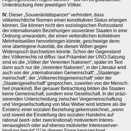
Unter­drückung ihrer jeweiligen Völker.
IV.
Dieser „Souveränitätspanzer“ verhindert, dass
völkerrechtliche Normen einen konstitutiven Status erlangen
können. Sie können nicht den soziologischen Roh­­­zustand
der internationalen Beziehungen souveräner Staaten in eine
Ord­nung umwandeln, die einen verbindlichen kollektiven
Mehrheitswillen hervor­bringen könnte, geschweige denn
eine überlegene Autorität, die diesen Willen gegen
Widerspruch durchsetzen könnte. Schon der Gegenstand
des Völ­ker­rechts ist diffus: laut Präambel der UNO-Sat­zung
sind es die „Völker der Ver­einten Natio­nen“, später im Text
dann auch nur die „Vereinten Natio­nen“, in der Li­tera­tur wird
auch von der „inter­na­tionalen Gemeinschaft“, „Staa­ten­ge­
mein­schaft“, der „Völkerrechtsgemeinschaft“ oder der
„Staaten­gesellschaft“ gesprochen, zuweilen von der Mensch­
heit (
man­kind
). Bei genauer Betrachtung bilden die Staaten
keine Gemein­schaft, sondern eine Gesellschaft. In der präzi­
sierenden Unterscheidung zwischen Vergemeinschaftung
und Vergesell­scha­ftung von Max Weber wird letztere als die
Existenz einer sozialen Beziehung gekennzeichnet, „wenn
und soweit die Einstellung des sozialen Handelns auf
rational (wert- oder zweckra­tional) motiviertem Interes­
senaus­gleich oder auf ebenso motivierter Interes­sen­ver­
bindung beruht“.
[1]
In diesem Sinne kennzeich­net