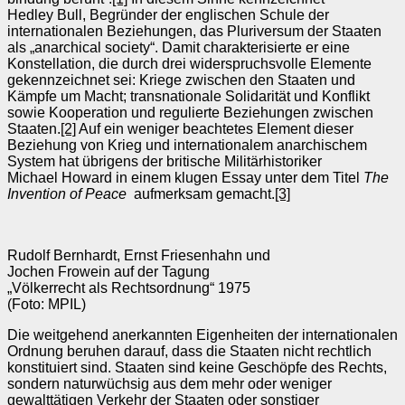
Hedley Bull, Be­grün­der der englischen Schule der
internationalen Beziehun­gen, das Pluriversum der Staaten
als „anar­chi­cal society“. Damit charakterisier­te er eine
Konstellation, die durch drei widerspruchsvolle Elemente
gekenn­zeich­­­net sei: Kriege zwischen den Staaten und
Kämpfe um Macht; transnationa­le Solidarität und Konflikt
sowie Kooperation und regulierte Beziehungen zwis­chen
Staaten.
[2]
Auf ein weniger beachtetes Element dieser
Beziehung von Krieg und internationalem anarchischem
System hat übrigens der britische Militär­historiker
Michael Howard in einem klugen Essay unter dem Titel
The
Invention of Peace
aufmerksam gemacht.
[3]
Rudolf Bernhardt, Ernst Friesenhahn und
Jochen Frowein auf der Tagung
„Völkerrecht als Rechtsordnung“ 1975
(Foto: MPIL)
Die weitgehend anerkannten Eigenheiten der internationalen
Ordnung be­ruhen darauf, dass die Staaten nicht rechtlich
kon­stituiert sind. Staaten sind keine Geschöpfe des Rechts,
sondern natur­wüch­sig aus dem mehr oder weni­ger
gewalttätigen Verkehr der Staaten oder sonstiger