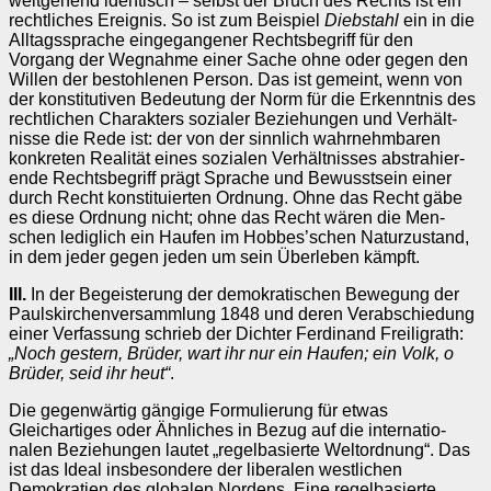
weitgehend identisch – selbst der Bruch des Rechts ist ein
rechtliches Ereignis. So ist zum Beispiel
Diebstahl
ein in die
Alltagssprache eingegan­gener Rechtsbegriff für den
Vorgang der Wegnahme einer Sache ohne oder gegen den
Willen der bestohlenen Per­son. Das ist ge­meint, wenn von
der konstitutiven Bedeutung der Norm für die Erkenntnis des
rechtlichen Charak­ters sozialer Beziehungen und Verhält­
nisse die Rede ist: der von der sinnlich wahr­nehmbaren
konkreten Realität eines sozialen Verhältnis­ses abstrahier­
ende Rechtsbegriff prägt Sprache und Be­wusst­sein einer
durch Recht konsti­tuierten Ordnung. Ohne das Recht gäbe
es diese Ordnung nicht; ohne das Recht wären die Men­
schen lediglich ein Haufen im Hobbes’schen Naturzu­stand,
in dem jeder gegen jeden um sein Überleben kämpft.
III.
In der Begeisterung der demokratischen Bewegung der
Paulskirchenversammlung 1848 und deren Ver­abschiedung
einer Verfassung schrieb der Dichter Fer­di­­nand Frei­li­grath:
„Noch gestern, Brüder, wart ihr nur ein Haufen; ein Volk, o
Brüder, seid ihr heut“
.
Die gegenwärtig gängige Formulierung für etwas
Gleichartiges oder Ähnliches in Bezug auf die inter­na­tio­
nalen Beziehungen lautet „regelbasierte Weltord­nung“. Das
ist das Ideal ins­besondere der liberalen westlichen
Demokratien des globalen Nordens. Eine regelbasierte