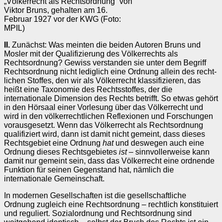
„Völkerrecht als Rechtsordnung“ von
Viktor Bruns, gehalten am 16.
Februar 1927 vor der KWG (Foto:
MPIL)
II.
Zunächst: Was meinten die beiden Autoren Bruns und
Mosler mit der Qualifi­zierung des Völkerrechts als
Rechtsordnung? Gewiss verstanden sie unter dem Begriff
Rechtsordnung nicht le­diglich eine Ordnung allein des recht­
lichen Stof­fes, den wir als Völkerrecht klassifizieren, das
heißt eine Ta­xonomie des Rechts­stof­fes, der die
internationale Dimension des Rechts betrifft. So etwas gehört
in den Hörsaal einer Vorlesung über das Völkerrecht und
wird in den völker­recht­lichen Reflexionen und Forschungen
vorausgesetzt. Wenn das Völkerrecht als Rechtsordnung
qualifiziert wird, dann ist damit nicht gemeint, dass dieses
Rechtsgebiet eine Ordnung
hat
und deswegen auch eine
Ordnung dieses Rechtsgebietes
ist
– sinnvollerweise kann
damit nur gemeint sein, dass das Völkerrecht eine ordnende
Funktion für seinen Gegenstand hat, nämlich die
internationale Gemeinschaft.
In modernen Gesellschaften ist die gesellschaftliche
Ordnung zugleich eine Rechtsordnung – rechtlich konstituiert
und reguliert. Sozial­ord­nung und Rechts­­­­ordnung sind