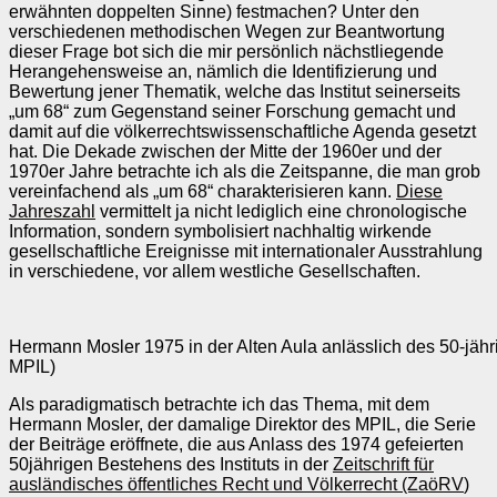
erwähn­ten doppelten Sinne) festmachen? Unter den
verschiedenen methodischen Wegen zur Beant­wortung
dieser Frage bot sich die mir persönlich nächstliegende
Herangehens­weise an, nämlich die Identifizierung und
Bewertung jener Thematik, welche das Institut seinerseits
„um 68“ zum Gegenstand seiner Forschung gemacht und
damit auf die völkerrechtswissenschaftliche Agen­­da gesetzt
hat. Die Deka­de zwischen der Mitte der 1960er und der
1970er Jahre betrachte ich als die Zeitspanne, die man grob
vereinfachend als „um 68“ charakterisieren kann.
Diese
Jahreszahl
vermittelt ja nicht lediglich eine chronologische
Infor­mation, sondern symbolisiert nachhaltig wirkende
gesellschaftliche Ereignisse mit internationaler Ausstrahlung
in verschiedene, vor allem westliche Gesell­schaften.
Hermann Mosler 1975 in der Alten Aula anlässlich des 50-jähri
MPIL)
Als para­digmatisch betrachte ich das Thema, mit dem
Hermann Mosler, der da­malige Direk­tor des MPIL, die Serie
der Beiträge eröffnete, die aus An­lass des 1974 gefeierten
50jährigen Bestehens des Instituts in der
Zeitschrift für
ausländisches öffentliches Recht und Völkerrecht (ZaöRV
)