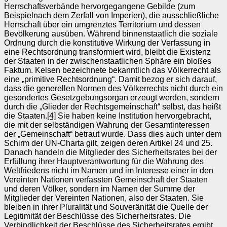
Herrschafts­verbände hervorgegangene Gebilde (zum
Beispielnach dem Zerfall von Imperien), die ausschließ­liche
Herrschaft über ein umgrenztes Territorium und dessen
Bevöl­kerung aus­üben. Während binnenstaatlich die soziale
Ordnung durch die kon­stitutive Wir­kung der Verfassung in
eine Rechtsordnung transformiert wird, bleibt die Exi­stenz
der Staaten in der zwischenstaatlichen Sphäre ein bloßes
Faktum. Kel­sen bezeichnete bekanntlich das Völkerrecht als
eine „primitive Rechtsord­nung“. Da­­mit bezog er sich darauf,
dass die generellen Normen des Völker­rechts nicht durch ein
gesondertes Gesetzgebungsorgan erzeugt werden, son­dern
durch die „Glieder der Rechtsgemeinschaft“ selbst, das heißt
die Staaten.
[4]
Sie haben keine In­sti­­tu­tion hervorgebracht,
die mit der selbständigen Wahrung der Gesamtinter­es­sen
der „Gemeinschaft“ betraut wurde. Dass dies auch unter dem
Schirm der UN-Charta gilt, zeigen deren Artikel 24 und 25.
Danach handeln die Mit­glie­der des Sicherheitsrates bei der
Erfüllung ihrer Hauptverantwortung für die Wahr­ung des
Weltfriedens nicht im Namen und im Interesse einer in den
Ver­einten Nationen verfassten Gemeinschaft der Staaten
und deren Völ­ker, son­dern im Namen der Summe der
Mitglieder der Vereinten Na­tionen, also der Staaten. Sie
bleiben in ihrer Pluralität und Souveränität die Quel­le der
Legitimi­tät der Beschlüsse des Sicherheitsrates. Die
Verbindlichkeit der Beschlüsse des Sicherheitsrates ergibt