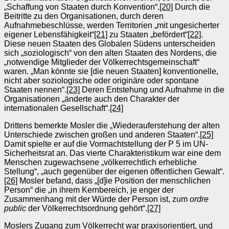
„Schaffung von Staaten durch Konvention“.
[20]
Durch die
Beitritte zu den Organisationen, durch deren
Aufnahmebeschlüsse, werden Territorien „mit ungesicherter
eigener Lebensfähigkeit“
[21]
zu Staaten „befördert“
[22]
.
Diese neuen Staaten des Globalen Südens unterscheiden
sich „soziologisch“ von den alten Staaten des Nordens, die
„notwendige Mitglieder der Völkerrechtsgemeinschaft“
waren. „Man könnte sie [die neuen Staaten] konventionelle,
nicht aber soziologische oder originäre oder spontane
Staaten nennen“.
[23]
Deren Entstehung und Aufnahme in die
Organisationen „änderte auch den Charakter der
internationalen Gesellschaft“.
[24]
Drittens bemerkte Mosler die „Wiederauferstehung der alten
Unterschiede zwischen großen und anderen Staaten“.
[25]
Damit spielte er auf die Vormachtstellung der P 5 im UN-
Sicherheitsrat an. Das vierte Charakteristikum war eine dem
Menschen zugewachsene „völkerrechtlich erhebliche
Stellung“, „auch gegenüber der eigenen öffentlichen Gewalt“.
[26]
Mosler befand, dass „[d]ie Position der menschlichen
Person“ die „in ihrem Kernbereich, je enger der
Zusammenhang mit der Würde der Person ist, zum
ordre
public
der Völkerrechtsordnung gehört“.
[27]
Moslers Zugang zum Völkerrecht war praxisorientiert, und