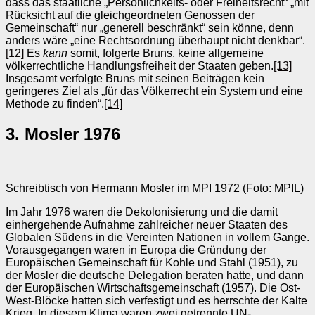
dass das staatliche „Persönlichkeits- oder Freiheitsrecht“ „mit
Rücksicht auf die gleichgeordneten Genossen der
Gemeinschaft“ nur „generell beschränkt“ sein könne, denn
anders wäre „eine Rechtsordnung überhaupt nicht denkbar“.
[12]
Es
kann
somit, folgerte Bruns, keine allgemeine
völkerrechtliche Handlungsfreiheit der Staaten geben.
[13]
Insgesamt verfolgte Bruns mit seinen Beiträgen kein
geringeres Ziel als „für das Völkerrecht ein System und eine
Methode zu finden“.
[14]
3. Mosler 1976
Schreibtisch von Hermann Mosler im MPI 1972 (Foto: MPIL)
Im Jahr 1976 waren die Dekolonisierung und die damit
einhergehende Aufnahme zahlreicher neuer Staaten des
Globalen Südens in die Vereinten Nationen in vollem Gange.
Vorausgegangen waren in Europa die Gründung der
Europäischen Gemeinschaft für Kohle und Stahl (1951), zu
der Mosler die deutsche Delegation beraten hatte, und dann
der Europäischen Wirtschaftsgemeinschaft (1957). Die Ost-
West-Blöcke hatten sich verfestigt und es herrschte der Kalte
Krieg. In diesem Klima waren zwei getrennte UN-