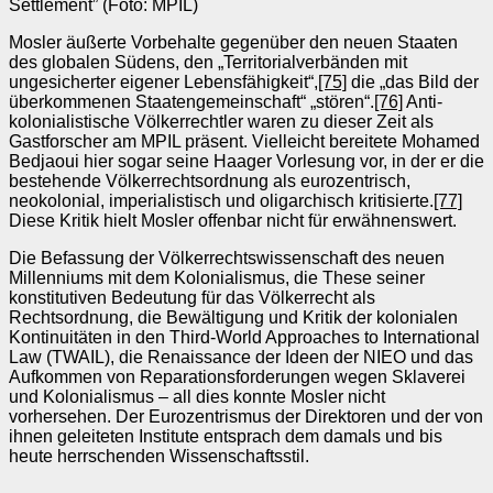
Settlement” (Foto: MPIL)
Mosler äußerte Vorbehalte gegenüber den neuen Staaten
des globalen Südens, den „Territorialverbänden mit
ungesicherter eigener Lebensfähigkeit“,
[75]
die „das Bild der
überkommenen Staatengemeinschaft“ „stören“.
[76]
Anti-
kolonialistische Völkerrechtler waren zu dieser Zeit als
Gastforscher am MPIL präsent. Vielleicht bereitete Mohamed
Bedjaoui hier sogar seine Haager Vorlesung vor, in der er die
bestehende Völkerrechtsordnung als eurozentrisch,
neokolonial, imperialistisch und oligarchisch kritisierte.
[77]
Diese Kritik hielt Mosler offenbar nicht für erwähnenswert.
Die Befassung der Völkerrechtswissenschaft des neuen
Millenniums mit dem Kolonialismus, die These seiner
konstitutiven Bedeutung für das Völkerrecht als
Rechtsordnung, die Bewältigung und Kritik der kolonialen
Kontinuitäten in den Third-World Approaches to International
Law (TWAIL), die Renaissance der Ideen der NIEO und das
Aufkommen von Reparationsforderungen wegen Sklaverei
und Kolonialismus – all dies konnte Mosler nicht
vorhersehen. Der Eurozentrismus der Direktoren und der von
ihnen geleiteten Institute entsprach dem damals und bis
heute herrschenden Wissenschaftsstil.