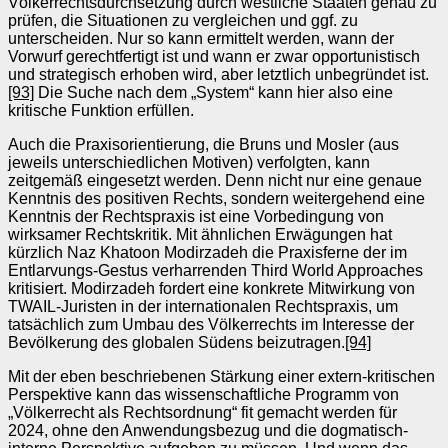
Völkerrechtsdurchsetzung durch westliche Staaten genau zu
prüfen, die Situationen zu vergleichen und ggf. zu
unterscheiden. Nur so kann ermittelt werden, wann der
Vorwurf gerechtfertigt ist und wann er zwar opportunistisch
und strategisch erhoben wird, aber letztlich unbegründet ist.
[93]
Die Suche nach dem „System“ kann hier also eine
kritische Funktion erfüllen.
Auch die Praxisorientierung, die Bruns und Mosler (aus
jeweils unterschiedlichen Motiven) verfolgten, kann
zeitgemäß eingesetzt werden. Denn nicht nur eine genaue
Kenntnis des positiven Rechts, sondern weitergehend eine
Kenntnis der Rechtspraxis ist eine Vorbedingung von
wirksamer Rechtskritik. Mit ähnlichen Erwägungen hat
kürzlich Naz Khatoon Modirzadeh die Praxisferne der im
Entlarvungs-Gestus verharrenden Third World Approaches
kritisiert. Modirzadeh fordert eine konkrete Mitwirkung von
TWAIL-Juristen in der internationalen Rechtspraxis, um
tatsächlich zum Umbau des Völkerrechts im Interesse der
Bevölkerung des globalen Südens beizutragen.
[94]
Mit der eben beschriebenen Stärkung einer extern-kritischen
Perspektive kann das wissenschaftliche Programm von
„Völkerrecht als Rechtsordnung“ fit gemacht werden für
2024, ohne den Anwendungsbezug und die dogmatisch-