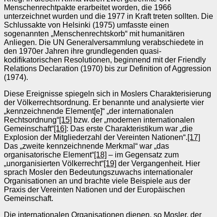
Menschenrechtpakte erarbeitet worden, die 1966
unterzeichnet wurden und die 1977 in Kraft treten sollten. Die
Schlussakte von Helsinki (1975) umfasste einen
sogenannten „Menschenrechtskorb“ mit humanitären
Anliegen. Die UN Generalversammlung verabschiedete in
den 1970er Jahren ihre grundlegenden quasi-
kodifikatorischen Resolutionen, beginnend mit der Friendly
Relations Declaration (1970) bis zur Definition of Aggression
(1974).
Diese Ereignisse spiegeln sich in Moslers Charakterisierung
der Völkerrechtsordnung. Er benannte und analysierte vier
„kennzeichnende Element[e]“ „der internationalen
Rechtsordnung“
[15]
bzw. der „modernen internationalen
Gemeinschaft“
[16]
: Das erste Charakteristikum war „die
Explosion der Mitgliederzahl der Vereinten Nationen“.
[17]
Das „zweite kennzeichnende Merkmal“ war „das
organisatorische Element“
[18]
– im Gegensatz zum
„unorganisierten Völkerrecht“
[19]
der Vergangenheit. Hier
sprach Mosler den Bedeutungszuwachs internationaler
Organisationen an und brachte viele Beispiele aus der
Praxis der Vereinten Nationen und der Europäischen
Gemeinschaft.
Die internationalen Organisationen dienen, so Mosler, der