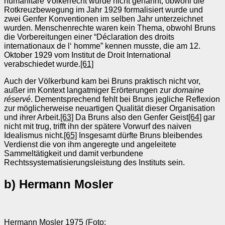
humanitäre Völkerrecht wurde nicht genannt, obwohl die
Rotkreuzbewegung im Jahr 1929 formalisiert wurde und
zwei Genfer Konventionen im selben Jahr unterzeichnet
wurden. Menschenrechte waren kein Thema, obwohl Bruns
die Vorbereitungen einer “Déclaration des droits
internationaux de l‘ homme” kennen musste, die am 12.
Oktober 1929 vom Institut de Droit International
verabschiedet wurde.
[61]
Auch der Völkerbund kam bei Bruns praktisch nicht vor,
außer im Kontext langatmiger Erörterungen zur
domaine
réservé
.
Dementsprechend fehlt bei Bruns jegliche Reflexion
zur möglicherweise neuartigen Qualität dieser Organisation
und ihrer Arbeit.
[63]
Da Bruns also den Genfer Geist
[64]
gar
nicht mit trug, trifft ihn der spätere Vorwurf des naiven
Idealismus nicht.
[65]
Insgesamt dürfte Bruns bleibendes
Verdienst die von ihm angeregte und angeleitete
Sammeltätigkeit und damit verbundene
Rechtssystematisierungsleistung des Instituts sein.
b) Hermann Mosler
Hermann Mosler 1975 (Foto: