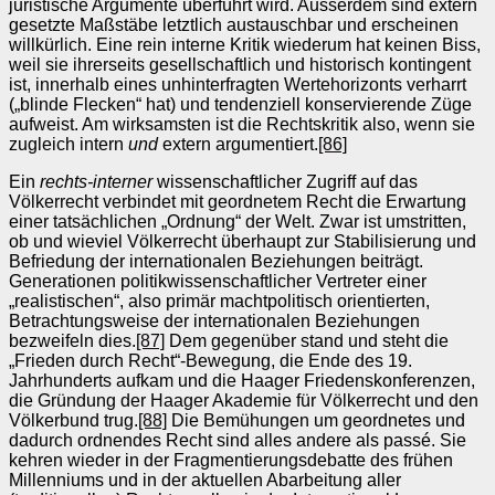
juristische Argumente überführt wird. Ausserdem sind extern
gesetzte Maßstäbe letztlich austauschbar und erscheinen
willkürlich. Eine rein interne Kritik wiederum hat keinen Biss,
weil sie ihrerseits gesellschaftlich und historisch kontingent
ist, innerhalb eines unhinterfragten Wertehorizonts verharrt
(„blinde Flecken“ hat) und tendenziell konservierende Züge
aufweist. Am wirksamsten ist die Rechtskritik also, wenn sie
zugleich intern
und
extern argumentiert.
[86]
Ein
rechts-interner
wissenschaftlicher Zugriff auf das
Völkerrecht verbindet mit geordnetem Recht die Erwartung
einer tatsächlichen „Ordnung“ der Welt. Zwar ist umstritten,
ob und wieviel Völkerrecht überhaupt zur Stabilisierung und
Befriedung der internationalen Beziehungen beiträgt.
Generationen politikwissenschaftlicher Vertreter einer
„realistischen“, also primär machtpolitisch orientierten,
Betrachtungsweise der internationalen Beziehungen
bezweifeln dies.
[87]
Dem gegenüber stand und steht die
„Frieden durch Recht“-Bewegung, die Ende des 19.
Jahrhunderts aufkam und die Haager Friedenskonferenzen,
die Gründung der Haager Akademie für Völkerrecht und den
Völkerbund trug.
[88]
Die Bemühungen um geordnetes und
dadurch ordnendes Recht sind alles andere als passé. Sie
kehren wieder in der Fragmentierungsdebatte des frühen
Millenniums und in der aktuellen Abarbeitung aller