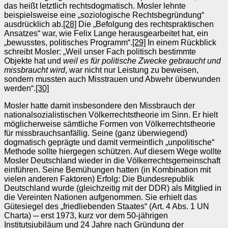
das heißt letztlich rechtsdogmatisch. Mosler lehnte
beispielsweise eine „soziologische Rechtsbegründung“
ausdrücklich ab.
[28]
Die „Befolgung des rechtspraktischen
Ansatzes“ war, wie Felix Lange herausgearbeitet hat, ein
„bewusstes, politisches Programm“.
[29]
In einem Rückblick
schreibt Mosler: „Weil unser Fach politisch bestimmte
Objekte hat und
weil es für politische Zwecke gebraucht und
missbraucht wird
, war nicht nur Leistung zu beweisen,
sondern mussten auch Misstrauen und Abwehr überwunden
werden“.
[30]
Mosler hatte damit insbesondere den Missbrauch der
nationalsozialistischen Völkerrechtstheorie im Sinn. Er hielt
möglicherweise sämtliche Formen von Völkerrechtstheorie
für missbrauchsanfällig. Seine (ganz überwiegend)
dogmatisch geprägte und damit vermeintlich „unpolitische“
Methode sollte hiergegen schützen. Auf diesem Wege wollte
Mosler Deutschland wieder in die Völkerrechtsgemeinschaft
einführen. Seine Bemühungen hatten (in Kombination mit
vielen anderen Faktoren) Erfolg: Die Bundesrepublik
Deutschland wurde (gleichzeitig mit der DDR) als Mitglied in
die Vereinten Nationen aufgenommen. Sie erhielt das
Gütesiegel des „friedliebenden Staates“ (Art. 4 Abs. 1 UN
Charta) ─ erst 1973, kurz vor dem 50-jährigen
Institutsjubiläum und 24 Jahre nach Gründung der