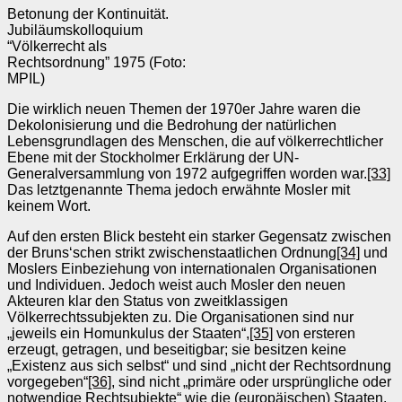
Betonung der Kontinuität.
Jubiläumskolloquium
“Völkerrecht als
Rechtsordnung” 1975 (Foto:
MPIL)
Die wirklich neuen Themen der 1970er Jahre waren die
Dekolonisierung und die Bedrohung der natürlichen
Lebensgrundlagen des Menschen, die auf völkerrechtlicher
Ebene mit der Stockholmer Erklärung der UN-
Generalversammlung von 1972 aufgegriffen worden war.
[33]
Das letztgenannte Thema jedoch erwähnte Mosler mit
keinem Wort.
Auf den ersten Blick besteht ein starker Gegensatz zwischen
der Bruns‘schen strikt zwischenstaatlichen Ordnung
[34]
und
Moslers Einbeziehung von internationalen Organisationen
und Individuen. Jedoch weist auch Mosler den neuen
Akteuren klar den Status von zweitklassigen
Völkerrechtssubjekten zu. Die Organisationen sind nur
„jeweils ein Homunkulus der Staaten“,
[35]
von ersteren
erzeugt, getragen, und beseitigbar; sie besitzen keine
„Existenz aus sich selbst“ und sind „nicht der Rechtsordnung
vorgegeben“
[36]
, sind nicht „primäre oder ursprüngliche oder
notwendige Rechtsubjekte“ wie die (europäischen) Staaten.