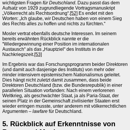
wichtigsten Fragen
für Deutschland
. Dazu passt das dem
Aufsatz von 1929 zugrundliegende Vortragsmanuskript
„Völkerrecht als Rechtsordnung“.
[52]
Es endet mit den
Worten: „Ich glaube, wir Deutschen haben von einem Sieg
des Rechts alles zu hoffen und nichts zu fürchten.“
Mosler vertrat ebenfalls deutsche Interessen. Im seinem
bereits erwähnten Rückblick nannte er die
“Wiedergewinnung einer Position im internationalen
Austausch“ als das „Hauptziel“ des Instituts in der
Nachkriegszeit.
[53]
Im Ergebnis war das Forschungsprogramm beider Direktoren
(und damit auch dasjenige des Instituts) von mehr oder
minder intensivem epistemischem Nationalismus geleitet.
Dies hängt nicht zuletzt damit zusammen, dass beide
Direktoren Deutschland (bzw. die Bundesrepublik) in einer
parallelen Situation vorfanden: Nach einem verlorenen
Weltkrieg, als geschwächter Staat, ja als Paria-Staat, der
seinen Platz in der Gemeinschaft zivilisierter Staaten erst
wieder erringen musste, unter anderem mit völkerrechtlichen
Argumenten –
lawfare
für Deutschland.
5. Rückblick auf Erkenntnisse von