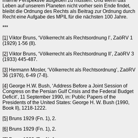
interne Perspektive aufgeben zu müssen. Und wenn das
Leben auf unserem Planeten nicht vorher sein Ende findet,
bleibt die Ordnung des Rechts als Beitrag zur Ordnung durch
Recht eine Aufgabe des MPIL für die nächsten 100 Jahre.
***
[1]
Viktor Bruns, ‘Völkerrecht als Rechtsordnung I’, ZaöRV 1
(1929) 1-56 (8).
[2]
Viktor Bruns, ‘Völkerrecht als Rechtsordnung II’, ZaöRV 3
(1933) 445-487.
[3]
Hermann Mosler, ‘Völkerrecht als Rechtsordnung’, ZaöRV
36 (1976), 6-49 (7-8).
[4]
George H.W. Bush, ‘Address Before a Joint Session of
Congress on the Persian Gulf Crisis and the Federal Budget
Deficit’, 11 September 1990, in: Public Papers of the
Presidents of the United States: George H. W. Bush (1990,
Book II), 1218-1222.
[5]
Bruns 1929 (Fn. 1), 2.
[6]
Bruns 1929 (Fn. 1), 2.