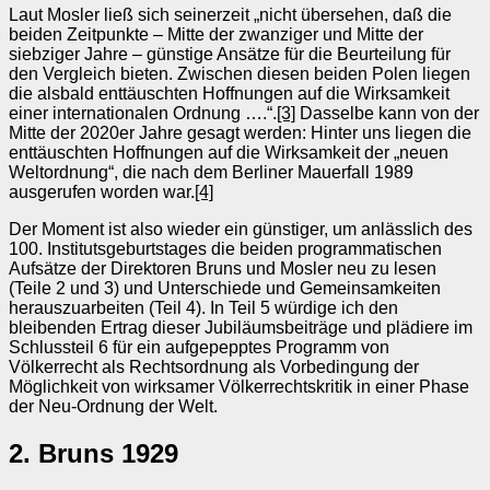
Laut Mosler ließ sich seinerzeit „nicht übersehen, daß die
beiden Zeitpunkte – Mitte der zwanziger und Mitte der
siebziger Jahre – günstige Ansätze für die Beurteilung für
den Vergleich bieten. Zwischen diesen beiden Polen liegen
die alsbald enttäuschten Hoffnungen auf die Wirksamkeit
einer internationalen Ordnung ….“.
[3]
Dasselbe kann von der
Mitte der 2020er Jahre gesagt werden: Hinter uns liegen die
enttäuschten Hoffnungen auf die Wirksamkeit der „neuen
Weltordnung“, die nach dem Berliner Mauerfall 1989
ausgerufen worden war.
[4]
Der Moment ist also wieder ein günstiger, um anlässlich des
100. Institutsgeburtstages die beiden programmatischen
Aufsätze der Direktoren Bruns und Mosler neu zu lesen
(Teile 2 und 3) und Unterschiede und Gemeinsamkeiten
herauszuarbeiten (Teil 4). In Teil 5 würdige ich den
bleibenden Ertrag dieser Jubiläumsbeiträge und plädiere im
Schlussteil 6 für ein aufgepepptes Programm von
Völkerrecht als Rechtsordnung als Vorbedingung der
Möglichkeit von wirksamer Völkerrechtskritik in einer Phase
der Neu-Ordnung der Welt.
2. Bruns 1929