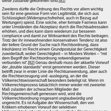
diese zustande gekommen sind.
[91]
Zweitens dürfte die Ordnung des Rechts vor allem wichtig
sein für eine gewisse Form von Legitimität, die sich aus
Schlüssigkeit (Widerspruchsfreiheit, auch in Bezug auf
Wertungen) speist. Eine solche, eher formale Fairness kann
unter Umständen die Akzeptanz durch die Rechtsadressaten
erhöhen, und dies kann dann wiederum zur besseren
compliance und damit zur Wirksamkeit des Rechts beitragen.
Trotz der ihr innewohnenden konservativen Tendenz ist also
der tiefere Grund der Suche nach Rechtsordnung, dass
Inkohärenz im Recht einem Grundpostulat der Gerechtigkeit
zuwiderläuft, wobei Gerechtigkeit – in Moslers Worten – “mit
dem Begriff der Rechtsordnung notwendigerweise
verbunden ist“.
[92]
Genau deshalb muss der aktuelle Vorwurf
der „double standards“ ernst genommen werden. Dieser
betrifft zwar in erster Linie die Rechtsanwendung, aber auch
die Rechtserzeugung und -auslegung, an der die
Völkerrechtswissenschaft besonders beteiligt ist. Wenn im
Völkerrechtsprozess tatsächlich immer wieder mit zweierlei
Maß zulasten der schwachen Mitglieder der
Rechtsgemeinschaft gemessen wird, wird die
Völkerrechtsordnung insgesamt unglaubwürdig und
ungerecht. Es ist Aufgabe der Wissenschaft, den von
Kritikern erhobenen Vorwurf der selektiven