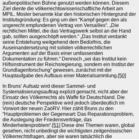
außenpolitischen Bühne genutzt werden können. Diesem
Ziel diente die völkerrechtswissenschaftliche Arbeit am
MPIL. Mosler benannte klar den historischen Hintergrund der
Institutsgründung: Es ging um den “Kampf gegen den als
ungerecht empfundenen Vertrag von Versailles“. „Die
rechtlichen Mittel, die das Vertragswerk selbst an die Hand
gab, sollten ausgeschöpft werden.“ „Das Institut verdankt
seine Entstehung weitgehend dem Bedürfnis, die
Auseinandersetzung mit soliden völkerrechtlichen
Argumenten auf der Basis einer umfassenden
Dokumentation zu führen.“ Dennoch „sei das Institut kein
Hilfsinstrument der Reichsregierung, sondern ein Institut der
Grundlagenforschung“ gewesen, zunächst mit der
Hauptaufgabe des Aufbaus einer Materialsammlung.
[50]
In Bruns‘ Aufsatz wird dieser Sammel- und
Systematisierungsauftrag explizit gemacht, nicht aber der
Einsatz des Völkerrechts als Waffe für Deutschland. Die
(rein) deutsche Perspektive wird jedoch überdeutlich im
Vorwort der neuen ZaöRV. Hier zählt Bruns zu den
“Hauptproblemen der Gegenwart: Das Reparationsproblem,
die Auslegung der Friedensverträge, das
Minderheitenproblem“.
[51]
Diese drei Themen waren, global
gesehen, nicht unbedingt die wichtigsten zeitgenössischen
Völkerrechtsfragen, aber sie waren tatsächlich die