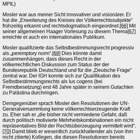
MPIL)
Mosler war aus meiner Sicht innovativer und visionärer. Er
hat die „Erweiterung des Kreises der Völkerrechtssubjekte“
frühzeitig erkannt und rechtsdogmatisch eingeordnet.
[66]
Mit
seiner allgemeinen Haager Vorlesung zu diesem Thema
[67]
erreichte er auch ein internationales Publikum.
Mosler qualifizierte das Selbstbestimmungsrecht progressiv
als „peremptory norm“.
[68]
Dies könnte damit
zusammenhängen, dass dieses Recht in der
völkerrechtlichen Diskussion zum Status der der
Bundesrepublik Deutschland und für die „Deutsche Frage“
zentral war. Der IGH konnte sich zur Qualifikation des
Selbstbestimmungsrechts als Ius cogens (bei
Fremdbesetzung) erst 48 Jahre später in seinem Gutachten
zu Palästina
durchringen.
Demgegenüber sprach Mosler den Resolutionen der UN-
Generalversammlung keine völkerrechtserzeugende Kraft
zu. Eher sah er „die bisher nicht vermiedene Gefahr, daß
durch politisch motivierte Mehrheitskombinationen ein nicht
repräsentatives Bild der Rechtsüberzeugung vermittelt wird“.
[70]
Damit blieb er wesentlich zurückhaltender als (von ihm
nicht zitierte) Kollegen, die diesen Resolutionen bereits