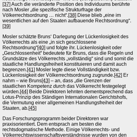
[37]
Auch die veränderte Position des Individuums berührte
nach Mosler „die spezifische Strukturfrage der
Völkerrechtsordnung … nicht“.
[38]
Diese blieb „eine im
wesentlichen auf den Staaten aufbauende Rechtsordnung“.
[39]
Mosler schätzte Bruns‘ Darlegung der Lückenlosigkeit des
Völkerrechts als eine „in sich geschlossene
Rechtsordnung“
[40]
und folgte ihr. Lückenlosigkeit oder
„Geschlossenheit“ bedeutete für Bruns, dass die Regeln und
Grundsätze des Völkerrechts „vollständig“ sind und somit die
staatliche Handlungsfreiheit konstituieren und damit auch
begrenzen.
[41]
Mosler legte diese Vollständigkeit bzw.
Lückenlosigkeit der Völkerrechtsordnung zugrunde.
[42]
Er
nahm – wie Bruns
[43]
– an, dass „die Grenzen der
staatlichen Kompetenz
durch
das Völkerrecht festegelegt
würden.
[44]
Beide Direktoren lehnten dementsprechend das
Lotus-Prinzip des Ständigen Internationalen Gerichtshofs,
die Vermutung einer allgemeinen Handlungsfreiheit der
Staaten, ab.
[45]
Das Forschungsprogramm beider Direktoren war
praxisorientiert. Dem entsprach am besten die
rechtsdogmatische Methode. Einige Völkerrechts- und
Völkerrechtswissenschaftsverständnisse wurden von den