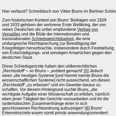
Hier verfasst? Schreibtisch von Viktor Bruns im Berliner Schlos
Zum historischen Kontext von Bruns‘ Beiträgen von 1929
und 1933 gehören der verlorene Erste Weltkrieg, der von
vielen Deutschen als unfair empfundene
Vertrag von
Versailles
und die Blüte der internationalen und
transnationalen
Schiedsgerichtsbarkeit
, die eine
umfangreiche Rechtsprechung zur Bewältigung der
Kriegsfolgen hervorbrachte, insbesondere durch Feststellung
von Entschädigungs- und sonstigen Ansprüchen gegen den
deutschen Staat.
Diese Schiedsgerichte haben den völkerrechtlichen
„Rechtsstoff“ – so Bruns – „evident gemacht“.
[5]
Jedoch
seien „die heutigen Systeme [und hiermit meinte Bruns die
wissenschaftlichen
Systeme] nicht ausreichend, um diesen
„Rechtsstoff“ „zu erfassen“ und ein Gewebe daraus zu
schaffen. Vor diesem Hintergrund suchte Bruns, „die
wichtigste Aufgabe einer Wissenschaft zu erfüllen, nämlich
eben jener Tätigkeit der Gerichte vorzuarbeiten und ihr die
systematischen Zusammenhänge einer in sich
geschlossenen Rechtsordnung aufzuzeigen“.
[6]
Bruns‘
Erkenntnisziele waren somit primär
anwendungsorientiert
.