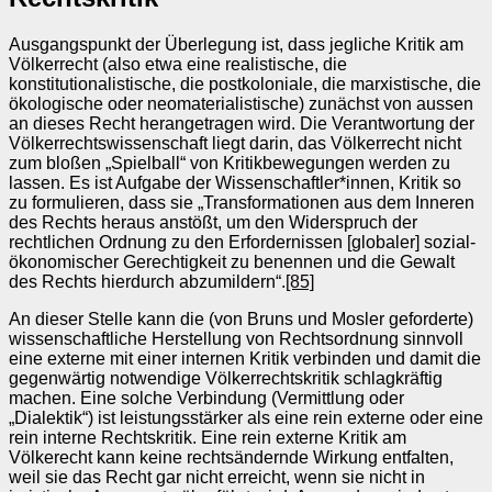
Ausgangspunkt der Überlegung ist, dass jegliche Kritik am
Völkerrecht (also etwa eine realistische, die
konstitutionalistische, die postkoloniale, die marxistische, die
ökologische oder neomaterialistische) zunächst von aussen
an dieses Recht herangetragen wird. Die Verantwortung der
Völkerrechtswissenschaft liegt darin, das Völkerrecht nicht
zum bloßen „Spielball“ von Kritikbewegungen werden zu
lassen. Es ist Aufgabe der Wissenschaftler*innen, Kritik so
zu formulieren, dass sie „Transformationen aus dem Inneren
des Rechts heraus anstößt, um den Widerspruch der
rechtlichen Ordnung zu den Erfordernissen [globaler] sozial-
ökonomischer Gerechtigkeit zu benennen und die Gewalt
des Rechts hierdurch abzumildern“.
[85]
An dieser Stelle kann die (von Bruns und Mosler geforderte)
wissenschaftliche Herstellung von Rechtsordnung sinnvoll
eine externe mit einer internen Kritik verbinden und damit die
gegenwärtig notwendige Völkerrechtskritik schlagkräftig
machen. Eine solche Verbindung (Vermittlung oder
„Dialektik“) ist leistungsstärker als eine rein externe oder eine
rein interne Rechtskritik. Eine rein externe Kritik am
Völkerecht kann keine rechtsändernde Wirkung entfalten,
weil sie das Recht gar nicht erreicht, wenn sie nicht in