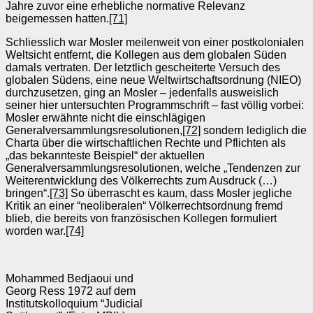
Jahre zuvor eine erhebliche normative Relevanz
beigemessen hatten.
[71]
Schliesslich war Mosler meilenweit von einer postkolonialen
Weltsicht entfernt, die Kollegen aus dem globalen Süden
damals vertraten. Der letztlich gescheiterte Versuch des
globalen Südens, eine neue Weltwirtschaftsordnung (NIEO)
durchzusetzen, ging an Mosler – jedenfalls ausweislich
seiner hier untersuchten Programmschrift – fast völlig vorbei:
Mosler erwähnte nicht die einschlägigen
Generalversammlungsresolutionen,
[72]
sondern lediglich die
Charta über die wirtschaftlichen Rechte und Pflichten als
„das bekannteste Beispiel“ der aktuellen
Generalversammlungsresolutionen, welche „Tendenzen zur
Weiterentwicklung des Völkerrechts zum Ausdruck (…)
bringen“.
[73]
So überrascht es kaum, dass Mosler jegliche
Kritik an einer “neoliberalen“ Völkerrechtsordnung fremd
blieb, die bereits von französischen Kollegen formuliert
worden war.
[74]
Mohammed Bedjaoui und
Georg Ress 1972 auf dem
Institutskolloquium “Judicial