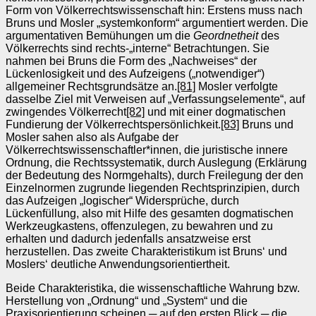
Form von Völkerrechtswissenschaft hin: Erstens muss nach
Bruns und Mosler „systemkonform“ argumentiert werden. Die
argumentativen Bemühungen um die
Geordnetheit
des
Völkerrechts sind rechts-„interne“ Betrachtungen. Sie
nahmen bei Bruns die Form des „Nachweises“ der
Lückenlosigkeit und des Aufzeigens („notwendiger“)
allgemeiner Rechtsgrundsätze an.
[81]
Mosler verfolgte
dasselbe Ziel mit Verweisen auf „Verfassungselemente“, auf
zwingendes Völkerrecht
[82]
und mit einer dogmatischen
Fundierung der Völkerrechtspersönlichkeit.
[83]
Bruns und
Mosler sahen also als Aufgabe der
Völkerrechtswissenschaftler*innen, die juristische innere
Ordnung, die Rechtssystematik, durch Auslegung (Erklärung
der Bedeutung des Normgehalts), durch Freilegung der den
Einzelnormen zugrunde liegenden Rechtsprinzipien, durch
das Aufzeigen „logischer“ Widersprüche, durch
Lückenfüllung, also mit Hilfe des gesamten dogmatischen
Werkzeugkastens, offenzulegen, zu bewahren und zu
erhalten und dadurch jedenfalls ansatzweise erst
herzustellen. Das zweite Charakteristikum ist Bruns‘ und
Moslers‘ deutliche Anwendungsorientiertheit.
Beide Charakteristika, die wissenschaftliche Wahrung bzw.
Herstellung von „Ordnung“ und „System“ und die
Praxisorientierung scheinen ─ auf den ersten Blick ─ die