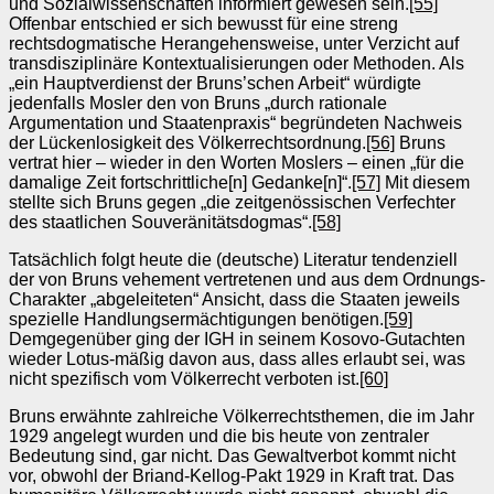
und Sozialwissenschaften informiert gewesen sein.
[55]
Offenbar entschied er sich bewusst für eine streng
rechtsdogmatische Herangehensweise, unter Verzicht auf
transdisziplinäre Kontextualisierungen oder Methoden. Als
„ein Hauptverdienst der Bruns’schen Arbeit“ würdigte
jedenfalls Mosler den von Bruns „durch rationale
Argumentation und Staatenpraxis“ begründeten Nachweis
der Lückenlosigkeit des Völkerrechtsordnung.
[56]
Bruns
vertrat hier – wieder in den Worten Moslers – einen „für die
damalige Zeit fortschrittliche[n] Gedanke[n]“.
[57]
Mit diesem
stellte sich Bruns gegen „die zeitgenössischen Verfechter
des staatlichen Souveränitätsdogmas“.
[58]
Tatsächlich folgt heute die (deutsche) Literatur tendenziell
der von Bruns vehement vertretenen und aus dem Ordnungs-
Charakter „abgeleiteten“ Ansicht, dass die Staaten jeweils
spezielle Handlungsermächtigungen benötigen.
[59]
Demgegenüber ging der IGH in seinem Kosovo-Gutachten
wieder Lotus-mäßig davon aus, dass alles erlaubt sei, was
nicht spezifisch vom Völkerrecht verboten ist.
[60]
Bruns erwähnte zahlreiche Völkerrechtsthemen, die im Jahr
1929 angelegt wurden und die bis heute von zentraler
Bedeutung sind, gar nicht. Das Gewaltverbot kommt nicht
vor, obwohl der Briand-Kellog-Pakt 1929 in Kraft trat. Das