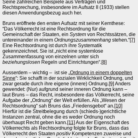
Seine zahlreichen Beispiele aus Verträgen und
Rechtsprechung, insbesondere im Aufsatz II (1933) stellen
diesen Anwendungsbezug auch her.
Bruns eröffnete den ersten Aufsatz mit seiner Kernthese:
“Das Völkerrecht ist eine Rechtsordnung für die
Gemeinschaft der Staaten, ein
System
von Rechtssätzen, die
untereinander in einem
Ordnungszusammenhang
stehen.“
[7]
Eine Rechtsordnung ist durch ihre Systematik
gekennzeichnet. Sie ist „nicht eine systemlose
Zusammenfassung von einzelnen unter sich
beziehungslosen
Regeln und Einrichtungen“.
[8]
Ausserdem – wichtig – ist sie „
Ordnung in einem doppelten
Sinne
“: Sie schafft in der sozialen Wirklichkeit Ordnung, und
zwar gerade durch ihre eigene (innere) Ordnung.
[9]
Anders
gewendet: (Nur) aufgrund seiner inneren Ordnung kann –
laut Bruns – das Recht, insbesondere das Völkerrecht, seine
Aufgabe der „Ordnung“ der Welt erfüllen. Als „Wesen der
Rechtsordnung“ sah Bruns das „Friedensgebot“ an.
[10]
Hierfür ist die Streitbelegung durch (schieds-)gerichtliche
Instanzen zentral, ohne die es weder Ordnung noch
überhaupt Recht geben kann.
[11]
Aus der Eigenschaft des
Völkerrechts als Rechts
ordnung
folgte für Bruns, dass das
Völkerrecht den Staaten
positiv
Kompetenzen zuweise und