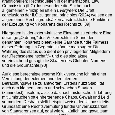
(traditionellen) Rechtsquellen in der International Law
Commission (ILC). Insbesondere die Suche nach
allgemeinen Prinzipien ist ein
Evergreen
: Die Draft
conclusions der ILC zu general principles (2024) weisen den
allgemeinen Rechtsgrundsätzen ausdrücklich die Funktion
der Erzeugung von Kohärenz des Rechts zu.
[89]
Hiergegen ist der extern-kritische Einwand zu erheben: Eine
derartige „Ordnung“ des Völkerrechts im Sinne der
genannten Kohärenz bietet keine Garantie für die Fairness
dieser Ordnung. Im Gegenteil, könnte man sagen: Die
Wahrung des status quo dient den privilegierten Mitgliedern
der „Rechtsgemeinschaft“– und dies sind aktuell,
vereinfachend gesagt, die Staaten des Globalen Nordens
und die Großmächte.
[90]
Auf diese berechtigte externe Kritik versuche ich mit einer
Vermittlung der externen und der internen
Betrachtungsweise zu antworten: Erstens nützt Stabilität
auch den kleinen, armen und schwachen Staaten
(zumindest) insofern, als sie das nach historischer Erfahrung
mit Umbrüchen oft einhergehende Chaos, Gewalt und Leid
vermeiden. Deshalb stellt beispielsweise der Uti possidetis-
Grundsatz eine Rechtsvermutung für die Unverrückbarkeit
von Staatsgrenzen auf, egal wie willkürlich und gewaltsam