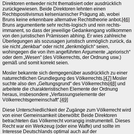
Direktoren entweder nicht thematisiert oder ausdrücklich
zurückgewiesen. Beide Direktoren lehnten einen
Rechtspositivismus kelsenianischer Prägung ab, wobei
Bruns keine erkennbare alternative Rechtstheorie anbot.
[46]
Bruns argumentierte sehr rechts-logisch und rein rechts-
immanent, so dass der jeweilige Gedankengang vollkommen
von den juristischen Prämissen abhing. Er wies zahlreiche
Überlegungen als sozusagen juristisch unmöglich zurück, da
sie nicht „denkbar“ oder nicht „denkmöglich“ seien,
wohingegen die von ihm angeführten Argumente „apriorisch“
oder dem „Wesen“ (des Völkerrechts, der Ordnung usw.)
gemäß und somit korrekt seien.
Mosler bekannte sich demgegenüber ausdrücklich zu einer
naturrechtlichen Grundlegung des Völkerrechts.
[47]
Mosler
suchte also den „Geltungsgrund“ des Völkerrechts
[48]
und
arbeitete die charakteristischen Elemente der Ordnung
heraus, insbesondere „Verfassungselemente der
Völkerrechtsgemeinschaft“.
[49]
Diese Unterschiedlichkeit der Zugänge zum Völkerrecht wird
von einer Gemeinsamkeit überwölbt: Beide Direktoren
betrachteten das Völkerrecht vorrangig instrumentell. Dieses
Recht war ein Werkzeug (oder eine Waffe) und sollte im
Interesse Deutschlands optimal auch auf der